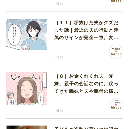
1日前
［１１］垢抜けた夫がクズだ
った話｜最近の夫の行動と浮
気のサインが完全一致。友人
にも忠告され不安になる
1日前
［８］お金くれくれ夫｜兄
妹、親子の会話なのに。戻っ
てきた義妹と夫や義母の様子
になんだか違和感
1日前