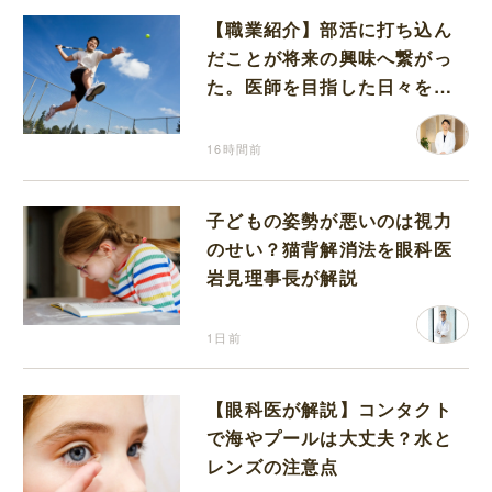
【職業紹介】部活に打ち込ん
だことが将来の興味へ繋がっ
た。医師を目指した日々を振
り返って思うこと
16時間前
子どもの姿勢が悪いのは視力
のせい？猫背解消法を眼科医
岩見理事長が解説
1日前
【眼科医が解説】コンタクト
で海やプールは大丈夫？水と
レンズの注意点