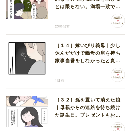
とは限らない。満場一致でコ
ワいと認定された意外な体験
23時間前
［１４］嫁いびり義母｜少し
休んだだけで義母の肩を持ち
家事当番をしなかったと責め
る夫
1日前
［３２］孫を置いて消えた娘
｜母親からの連絡を待ち続け
た誕生日。プレゼントもお祝
いの言葉も届かなかった