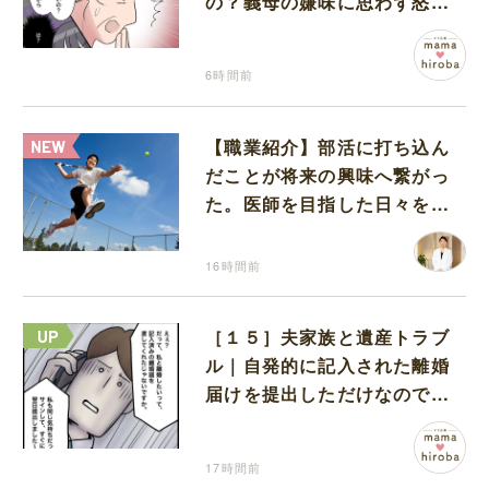
の？義母の嫌味に思わず怒り
が込み上げる
6時間前
【職業紹介】部活に打ち込ん
だことが将来の興味へ繋がっ
た。医師を目指した日々を振
り返って思うこと
16時間前
［１５］夫家族と遺産トラブ
ル｜自発的に記入された離婚
届けを提出しただけなので、
何も問題なし
17時間前