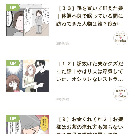
［３３］孫を置いて消えた娘
｜体調不良で眠っている間に
訪ねてきた人物は誰？娘が戻
ってきたのかと不安になる
3時間前
［１２］垢抜けた夫がクズだ
った話｜やはり夫は浮気して
いた。オシャレなレストラン
で夫の浮気現場に遭遇
4時間前
［９］お金くれくれ夫｜お嬢
様はお茶の淹れ方も知らない