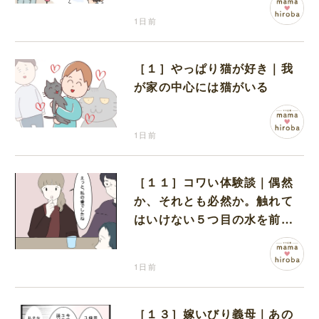
1日前
［１］やっぱり猫が好き｜我
が家の中心には猫がいる
1日前
［１１］コワい体験談｜偶然
か、それとも必然か。触れて
はいけない５つ目の水を前に
コワい話を続ける一同
1日前
［１３］嫁いびり義母｜あの