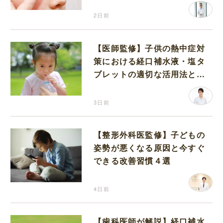
2日前
【医師監修】子供の熱中症対
策における経口補水液・塩タ
ブレットの適切な活用法と水
分補給の注意点
3日前
【整形外科医監修】子どもの
姿勢が悪くなる原因と今すぐ
できる改善習慣４選
4日前
【歯科医師が解説】経口補水