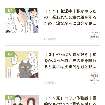
［１５］花泥棒｜私がやった
の！疑われた友達の弟を守る
ため、涙ながらに自分が犯人
だと名乗り出た娘
20時間前
［２］やっぱり猫が好き｜猫
をかぶった猫。夫の腕を離れ
ると妻には挑発的な顔と野太
い鳴き声
23時間前
［１２完］コワい体験談｜霊
的なものだけに恐怖を感じる