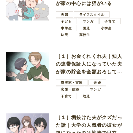
が家の中心には猫がいる
夫婦
ライフスタイル
子ども
マンガ
子育て
中学生
園児
小学生
幼児
高校生
［１］お金くれくれ夫｜知人
の連帯保証人になっていた夫
が家の貯金を全額おろしてほ
しいと言ってきた
義実家・実家
夫婦
恋愛・結婚
マンガ
子育て
幼児
［１］垢抜けた夫がクズだっ
た話｜大学の人気者の彼女が
気になったのは地味で目立た