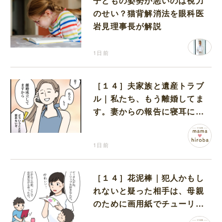
子どもの姿勢が悪いのは視力
のせい？猫背解消法を眼科医
岩見理事長が解説
1日前
［１４］夫家族と遺産トラブ
ル｜私たち、もう離婚してま
す。妻からの報告に寝耳に水
の夫は大慌て
1日前
［１４］花泥棒｜犯人かもし
れないと疑った相手は、母親
のために画用紙でチューリッ
プを作っていただけだった