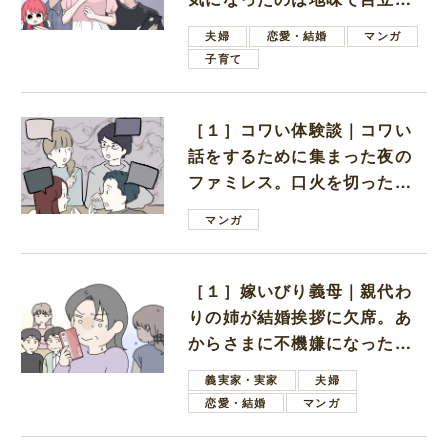
ない男子学生
夫婦
恋愛・結婚
マンガ
子育て
［１］コワい体験談｜コワい
話をするために集まった夜の
ファミレス。口火を切ったの
は電車好きの男の子ママ
マンガ
［１］嫁いびり義母｜親代わ
りの姉が結婚挨拶に欠席。あ
からさまに不機嫌になった義
母
義実家・実家
夫婦
恋愛・結婚
マンガ