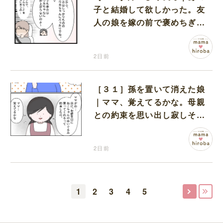
子と結婚して欲しかった。友
人の娘を嫁の前で褒めちぎる
無神経な義母
2日前
［３１］孫を置いて消えた娘
｜ママ、覚えてるかな。母親
との約束を思い出し寂しそう
な孫に胸が痛む
2日前
1
2
3
4
5