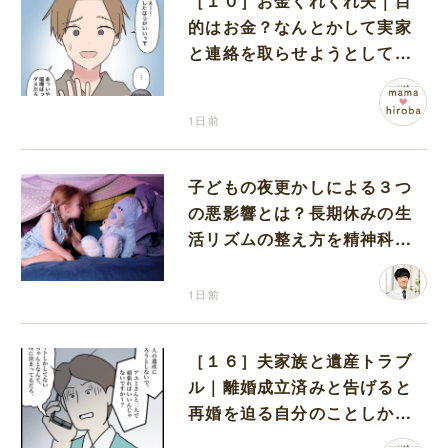
［１０］お金くれくれ夫｜目
的はお金？なんとかして実家
と連絡を取らせようとしてく
る夫が怪しすぎる
1日前
子どもの夜更かしによる３つ
の悪影響とは？長期休みの生
活リズムの整え方を精神科医
が解説
1日前
［１６］夫家族と遺産トラブ
ル｜離婚成立済みと告げると
再婚を迫る自分のことしか考
えない元夫