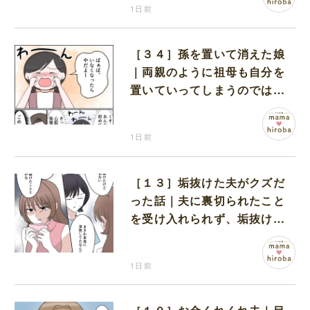
1日前
［３４］孫を置いて消えた娘
｜両親のように祖母も自分を
置いていってしまうのでは？
と怯えて泣く孫に心が痛む
1日前
［１３］垢抜けた夫がクズだ
った話｜夫に裏切られたこと
を受け入れられず、垢抜けた
ことが関係しているのかと嘆
く
1日前