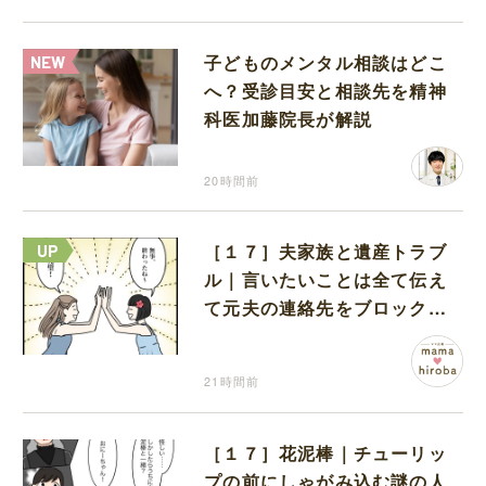
子どものメンタル相談はどこ
へ？受診目安と相談先を精神
科医加藤院長が解説
20時間前
［１７］夫家族と遺産トラブ
ル｜言いたいことは全て伝え
て元夫の連絡先をブロック。
離婚できた喜びを噛みしめる
21時間前
［１７］花泥棒｜チューリッ
プの前にしゃがみ込む謎の人