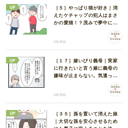
［５］やっぱり猫が好き｜消
えたケチャップの犯人はまさ
かの愛猫！？茂みで夢中にな
ってなめる現場を発見
3時間前
［１７］嫁いびり義母｜実家
に行きたいと言う嫁に義母の
嫌味が止まらない。気遣って
くれるのは義父だけ
6時間前
［３５］孫を置いて消えた娘
｜大切な孫を安心させるため