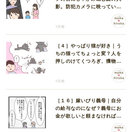
影。防犯カメラに映っていた
のは娘の友達だった
1日前
［４］やっぱり猫が好き｜う
ちの猫ってちょっと変？人を
押しのけてくつろぎ、獲物に
も物怖じしない鋼のハート
1日前
［１６］嫁いびり義母｜自分
の給与なのになぜ？義母にお
金が欲しいと頼まなければな
らない状況に疑問を抱く