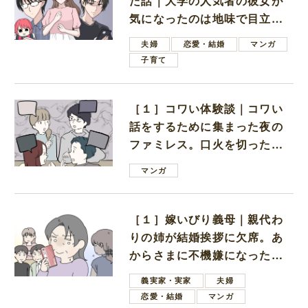
た話｜大学の人気者の彼女が
気になったのは地味で目立た
ない男子学生
夫婦
恋愛・結婚
マンガ
子育て
［１］コワい体験談｜コワい
話をするために集まった夜の
ファミレス。口火を切ったの
は電車好きの男の子ママ
マンガ
［１］嫁いびり義母｜親代わ
りの姉が結婚挨拶に欠席。あ
からさまに不機嫌になった義
母
義実家・実家
夫婦
恋愛・結婚
マンガ