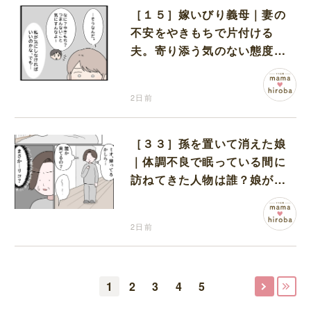
［１５］嫁いびり義母｜妻の
不安をやきもちで片付ける
夫。寄り添う気のない態度に
モヤモヤが募る
2日前
［３３］孫を置いて消えた娘
｜体調不良で眠っている間に
訪ねてきた人物は誰？娘が戻
ってきたのかと不安になる
2日前
1
2
3
4
5