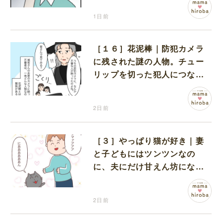
1日前
［１６］花泥棒｜防犯カメラ
に残された謎の人物。チュー
リップを切った犯人につなが
る証拠になるのか期待する
2日前
［３］やっぱり猫が好き｜妻
と子どもにはツンツンなの
に、夫にだけ甘えん坊になる
猫のギャップに癒される
2日前