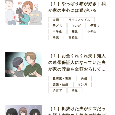
［１］やっぱり猫が好き｜我
が家の中心には猫がいる
夫婦
ライフスタイル
子ども
マンガ
子育て
中学生
園児
小学生
幼児
高校生
［１］お金くれくれ夫｜知人
の連帯保証人になっていた夫
が家の貯金を全額おろしてほ
しいと言ってきた
義実家・実家
夫婦
恋愛・結婚
マンガ
子育て
幼児
［１］垢抜けた夫がクズだっ