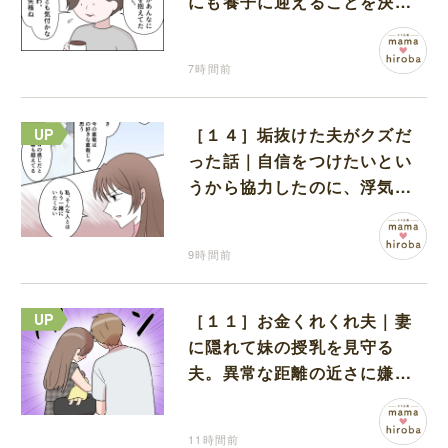
にも養子に迎えることを決心
する
7時間前
［１４］垢抜けた夫がクズだ
った話｜自信をつけたいとい
うから協力したのに、浮気と
いう形で裏切られる
9時間前
［１１］お金くれくれ夫｜妻
に隠れて妹の授乳を見守る
夫。異常な距離の近さに嫌悪
感が湧き上がる
11時間前