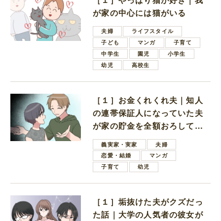
が家の中心には猫がいる
夫婦
ライフスタイル
子ども
マンガ
子育て
中学生
園児
小学生
幼児
高校生
［１］お金くれくれ夫｜知人
の連帯保証人になっていた夫
が家の貯金を全額おろしてほ
しいと言ってきた
義実家・実家
夫婦
恋愛・結婚
マンガ
子育て
幼児
［１］垢抜けた夫がクズだっ
た話｜大学の人気者の彼女が