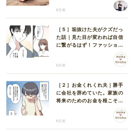
6日前
［５］垢抜けた夫がクズだっ
た話｜見た目が変われば自信
に繋がるはず！ファッション
大改造で変身した彼
6日前
［２］お金くれくれ夫｜勝手
に会社を辞めていた。家族の
将来のためのお金を根こそぎ
せびり、まだ足りない
6日前