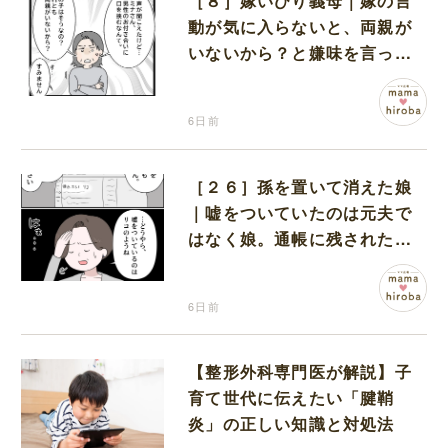
［８］嫁いびり義母｜嫁の言
動が気に入らないと、両親が
いないから？と嫌味を言って
くる義母に言葉を失う
6日前
［２６］孫を置いて消えた娘
｜嘘をついていたのは元夫で
はなく娘。通帳に残された記
録がすべてを物語っていた
6日前
【整形外科専門医が解説】子
育て世代に伝えたい「腱鞘
炎」の正しい知識と対処法