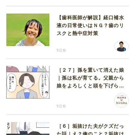
【歯科医師が解説】経口補水
液の日常使いはＮＧ？歯のリ
スクと熱中症対策
5日前
［２７］孫を置いて消えた娘
｜孫は私が育てる。父親から
娘をよろしくと頭を下げられ
改めて決意を固める
5日前
［６］垢抜けた夫がクズだっ
た話｜え？俺のこと？垢抜け