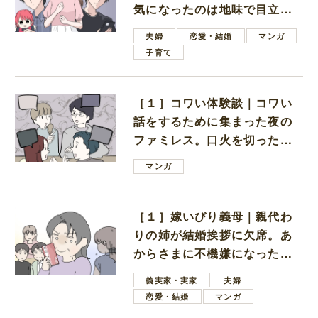
気になったのは地味で目立た
ない男子学生
夫婦
恋愛・結婚
マンガ
子育て
［１］コワい体験談｜コワい
話をするために集まった夜の
ファミレス。口火を切ったの
は電車好きの男の子ママ
マンガ
［１］嫁いびり義母｜親代わ
りの姉が結婚挨拶に欠席。あ
からさまに不機嫌になった義
母
義実家・実家
夫婦
恋愛・結婚
マンガ