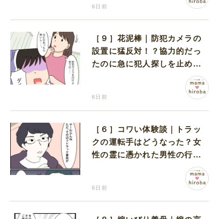
6日前
［９］花泥棒｜防犯カメラの
設置に猛反対！？協力的だっ
たのに急に犯人探しを止めた
娘に不信感が拭えない
6日前
［６］コワい体験談｜トラッ
クの運転手はどうなった？女
性の霊に憑かれた男性の行方
に震える
6日前