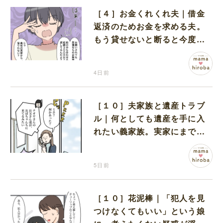
［４］お金くれくれ夫｜借金
返済のためお金を求める夫。
もう貸せないと断ると今度は
妻の実家を頼り始めた
4日前
［１０］夫家族と遺産トラブ
ル｜何としても遺産を手に入
れたい義家族。実家にまで押
しかける執念に言葉を失う
5日前
［１０］花泥棒｜「犯人を見
つけなくてもいい」という娘