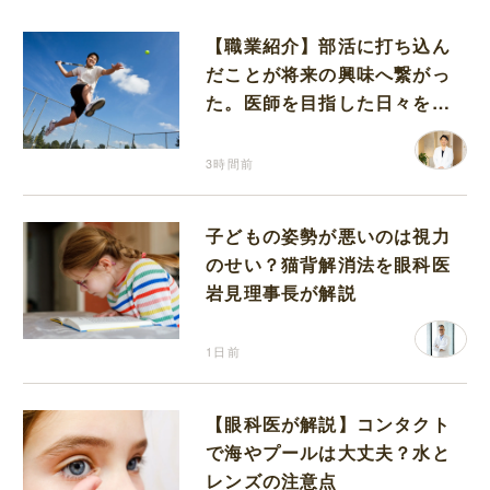
【職業紹介】部活に打ち込ん
だことが将来の興味へ繋がっ
た。医師を目指した日々を振
り返って思うこと
3時間前
子どもの姿勢が悪いのは視力
のせい？猫背解消法を眼科医
岩見理事長が解説
1日前
【眼科医が解説】コンタクト
で海やプールは大丈夫？水と
レンズの注意点