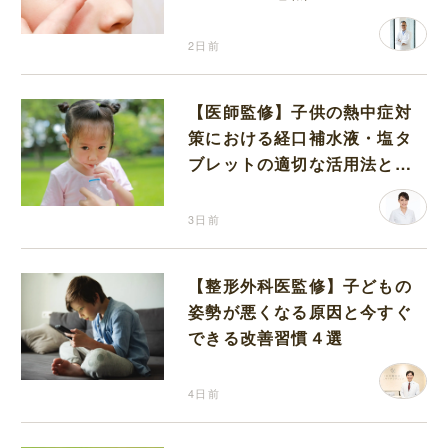
2日前
【医師監修】子供の熱中症対
策における経口補水液・塩タ
ブレットの適切な活用法と水
分補給の注意点
3日前
【整形外科医監修】子どもの
姿勢が悪くなる原因と今すぐ
できる改善習慣４選
4日前