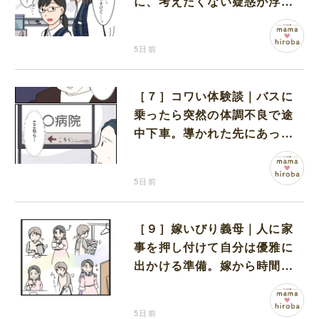
に、考えたくない疑惑が浮か
ぶ
5日前
［７］コワい体験談｜バスに
乗ったら突然の体調不良で途
中下車。導かれた先にあった
のは病院だった
5日前
［９］嫁いびり義母｜人に家
事を押し付けて自分は優雅に
出かける準備。嫁から時間も
お金も搾取する義母
5日前