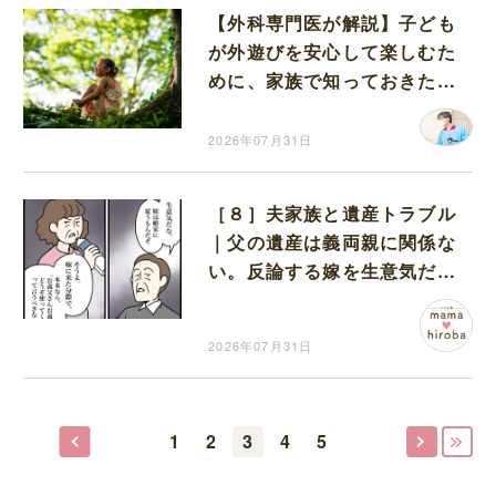
【外科専門医が解説】子ども
が外遊びを安心して楽しむた
めに、家族で知っておきたい
マダニ対策
2026年07月31日
［８］夫家族と遺産トラブル
｜父の遺産は義両親に関係な
い。反論する嫁を生意気だと
責める義両親
2026年07月31日
1
2
3
4
5