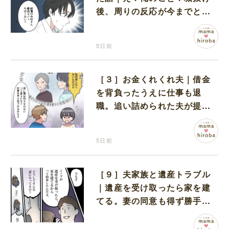
後、周りの反応が今までと違
うことに気付き始めた夫
5日前
［３］お金くれくれ夫｜借金
を背負ったうえに仕事も退
職。追い詰められた夫が提案
したのは義実家での同居
5日前
［９］夫家族と遺産トラブル
｜遺産を受け取ったら家を建
てる。妻の同意も得ず勝手に
義家族と約束していた夫