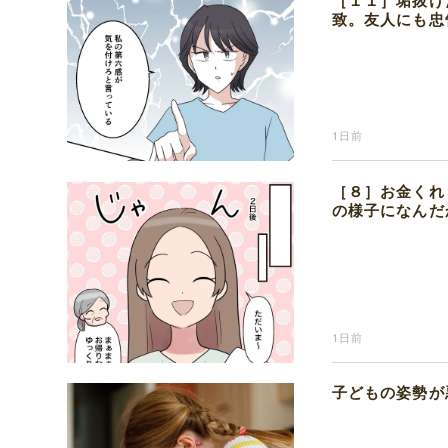
［１１］垢抜け
致。友人にも忠
1日前
［８］お金くれ
の様子になんだ
1日前
子どもの姿勢が