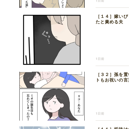
1日前
［１４］嫁いび
たと責める夫
1日前
［３２］孫を置
トもお祝いの言
1日前