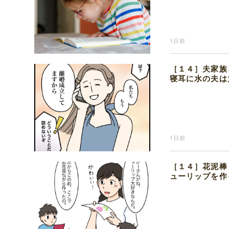
1日前
［１４］夫家族
寝耳に水の夫は
1日前
［１４］花泥棒
ューリップを作