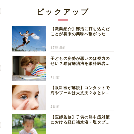
ピックアップ
【職業紹介】部活に打ち込んだ
い
ことが将来の興味へ繋がった。
医師を目指した日々を振り返っ
て思うこと
17時間前
子どもの姿勢が悪いのは視力の
せい？猫背解消法を眼科医岩見
理事長が解説
1日前
【眼科医が解説】コンタクトで
海やプールは大丈夫？水とレン
ズの注意点
2日前
【医師監修】子供の熱中症対策
における経口補水液・塩タブレ
ットの適切な活用法と水分補給
の注意点