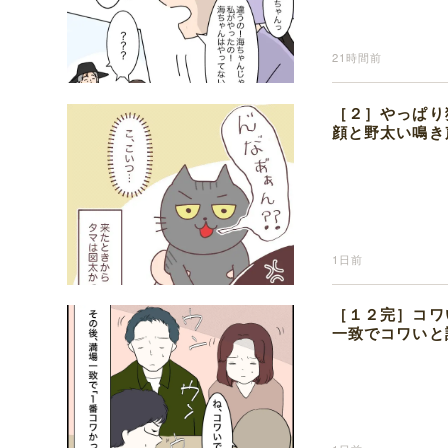
21時間前
［２］やっぱり
顔と野太い鳴き
1日前
［１２完］コワ
一致でコワいと