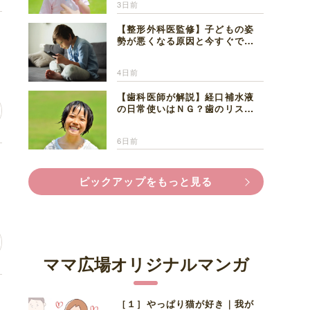
3日前
【整形外科医監修】子どもの姿
レ
勢が悪くなる原因と今すぐでき
る改善習慣４選
4日前
【歯科医師が解説】経口補水液
の日常使いはＮＧ？歯のリスク
と熱中症対策
6日前
思
ピックアップをもっと見る
ママ広場オリジナルマンガ
た
［１］やっぱり猫が好き｜我が