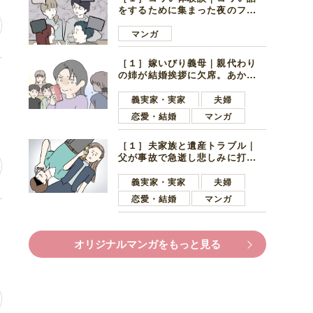
をするために集まった夜のファ
ミレス。口火を切ったのは電車
好きの男の子ママ
マンガ
［１］嫁いびり義母｜親代わり
の姉が結婚挨拶に欠席。あから
な
さまに不機嫌になった義母
義実家・実家
夫婦
恋愛・結婚
マンガ
［１］夫家族と遺産トラブル｜
父が事故で急逝し悲しみに打ち
ひしがれる妻を力強い言葉で励
ます夫
義実家・実家
夫婦
恋愛・結婚
マンガ
場
オリジナルマンガをもっと見る