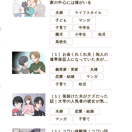
家の中心には猫がいる
夫婦
ライフスタイル
子ども
マンガ
子育て
中学生
園児
小学生
幼児
高校生
け
［１］お金くれくれ夫｜知人の
連帯保証人になっていた夫が家
の貯金を全額おろしてほしいと
言ってきた
義実家・実家
夫婦
恋愛・結婚
マンガ
子育て
幼児
［１］垢抜けた夫がクズだった
話｜大学の人気者の彼女が気に
なったのは地味で目立たない男
自
子学生
夫婦
恋愛・結婚
マンガ
子育て
［１］コワい体験談｜コワい話