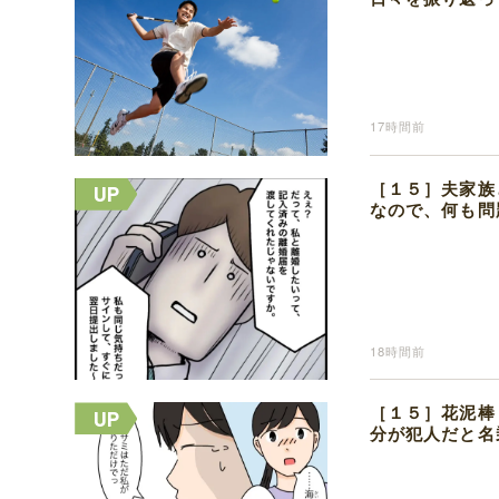
17時間前
［１５］夫家族
なので、何も問
18時間前
［１５］花泥棒
分が犯人だと名