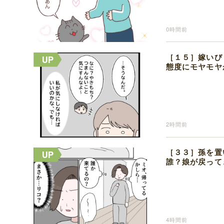
0時間前
［１５］嫁いび
態度にモヤモヤ
2時間前
［３３］孫を置
誰？娘が戻って
4時間前