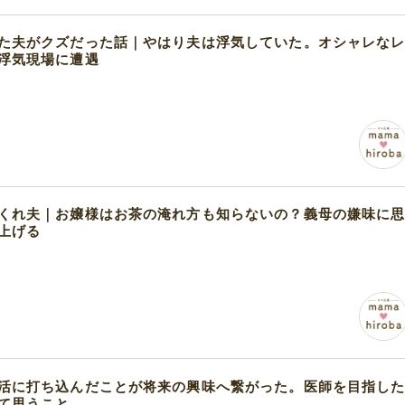
た夫がクズだった話｜やはり夫は浮気していた。オシャレな
浮気現場に遭遇
くれ夫｜お嬢様はお茶の淹れ方も知らないの？義母の嫌味に
上げる
活に打ち込んだことが将来の興味へ繋がった。医師を目指し
て思うこと