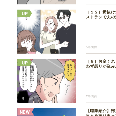
［１２］垢抜け
ストランで夫の
5時間前
［９］お金くれ
わず怒りが込み
7時間前
【職業紹介】部
日々を振り返っ