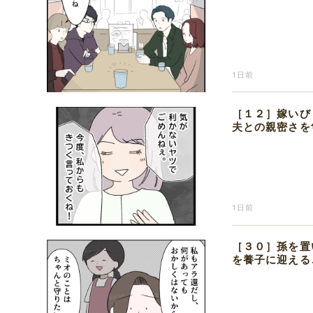
1日前
［１２］嫁いび
夫との親密さを
1日前
［３０］孫を置
を養子に迎える