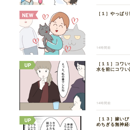
［１］やっぱり
14時間前
［１１］コワい
水を前にコワい
14時間前
［１３］嫁いび
めちぎる無神経