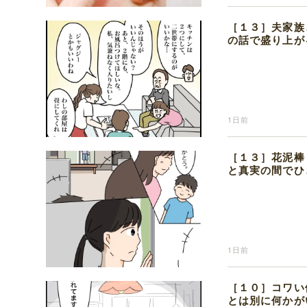
［１３］夫家族
の話で盛り上が
1日前
［１３］花泥棒
と真実の間でひ
1日前
［１０］コワい
とは別に何かが