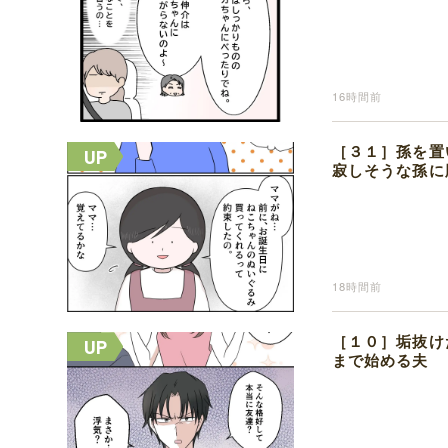
16時間前
［３１］孫を置
寂しそうな孫に
18時間前
［１０］垢抜け
まで始める夫