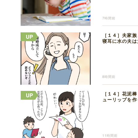
7時間前
［１４］夫家族
寝耳に水の夫は
8時間前
［１４］花泥棒
ューリップを作
11時間前