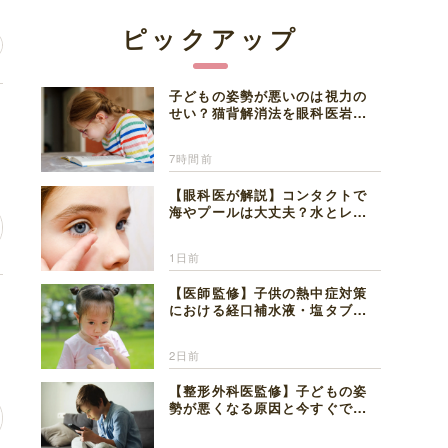
ピックアップ
子どもの姿勢が悪いのは視力の
に
せい？猫背解消法を眼科医岩見
理事長が解説
7時間前
【眼科医が解説】コンタクトで
海やプールは大丈夫？水とレン
ズの注意点
1日前
【医師監修】子供の熱中症対策
チ
における経口補水液・塩タブレ
ットの適切な活用法と水分補給
の注意点
2日前
【整形外科医監修】子どもの姿
勢が悪くなる原因と今すぐでき
る改善習慣４選