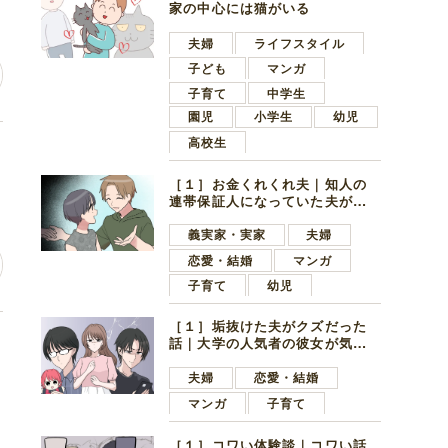
家の中心には猫がいる
夫婦
ライフスタイル
子ども
マンガ
子育て
中学生
園児
小学生
幼児
高校生
し
［１］お金くれくれ夫｜知人の
連帯保証人になっていた夫が家
の貯金を全額おろしてほしいと
言ってきた
義実家・実家
夫婦
恋愛・結婚
マンガ
子育て
幼児
［１］垢抜けた夫がクズだった
い
話｜大学の人気者の彼女が気に
なったのは地味で目立たない男
子学生
夫婦
恋愛・結婚
マンガ
子育て
［１］コワい体験談｜コワい話