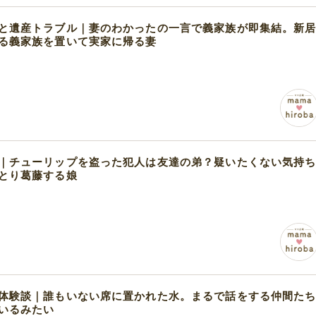
と遺産トラブル｜妻のわかったの一言で義家族が即集結。新
る義家族を置いて実家に帰る妻
｜チューリップを盗った犯人は友達の弟？疑いたくない気持
とり葛藤する娘
体験談｜誰もいない席に置かれた水。まるで話をする仲間た
いるみたい