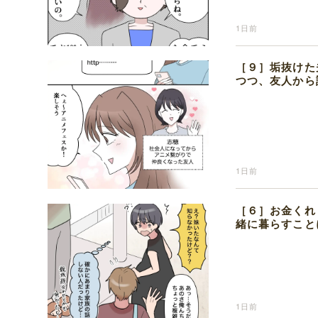
1日前
［９］垢抜けた
つつ、友人から
1日前
［６］お金くれ
緒に暮らすこと
1日前