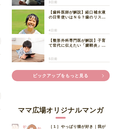
3日前
【歯科医師が解説】経口補水液
の日常使いはＮＧ？歯のリスク
と熱中症対策
4日前
【整形外科専門医が解説】子育
て世代に伝えたい「腱鞘炎」の
正しい知識と対処法
5日前
の
ピックアップをもっと見る
ママ広場オリジナルマンガ
褒
［１］やっぱり猫が好き｜我が