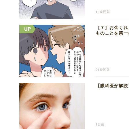
19時間前
［７］お金くれ
ものことを第一
21時間前
【眼科医が解説
1日前