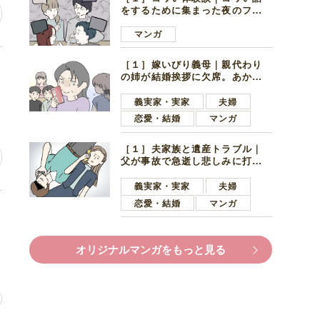
をするために集まった夜のファ
ミレス。口火を切ったのは電車
好きの男の子ママ
マンガ
［１］嫁いびり義母｜親代わり
ど
の姉が結婚挨拶に欠席。あから
さまに不機嫌になった義母
義実家・実家
夫婦
恋愛・結婚
マンガ
［１］夫家族と遺産トラブル｜
父が事故で急逝し悲しみに打ち
ひしがれる妻を力強い言葉で励
ます夫
義実家・実家
夫婦
恋愛・結婚
マンガ
オリジナルマンガをもっと見る