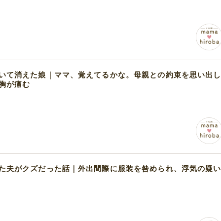
いて消えた娘｜ママ、覚えてるかな。母親との約束を思い出
胸が痛む
た夫がクズだった話｜外出間際に服装を咎められ、浮気の疑