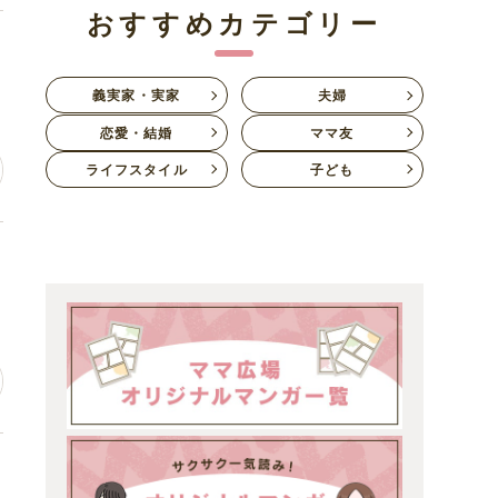
おすすめカテゴリー
居
義実家・実家
夫婦
恋愛・結婚
ママ友
ライフスタイル
子ども
ち
ち