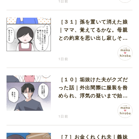
1日前
［３１］孫を置いて消えた娘
｜ママ、覚えてるかな。母親
との約束を思い出し寂しそう
な孫に胸が痛む
1日前
［１０］垢抜けた夫がクズだ
った話｜外出間際に服装を咎
められ、浮気の疑いまで始め
る夫
1日前
［７］お金くれくれ夫｜義妹