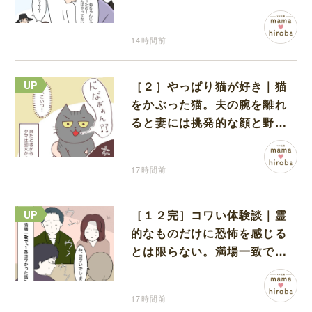
だと名乗り出た娘
14時間前
［２］やっぱり猫が好き｜猫
をかぶった猫。夫の腕を離れ
ると妻には挑発的な顔と野太
い鳴き声
17時間前
［１２完］コワい体験談｜霊
的なものだけに恐怖を感じる
とは限らない。満場一致でコ
ワいと認定された意外な体験
17時間前