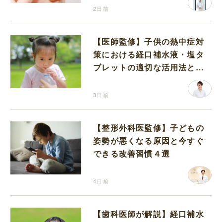
2日前
【医師監修】子供の熱中症対
策における経口補水液・塩タ
ブレットの適切な活用法と水
分補給の注意点
3日前
【整形外科医監修】子どもの
姿勢が悪くなる原因と今すぐ
できる改善習慣４選
4日前
【歯科医師が解説】経口補水