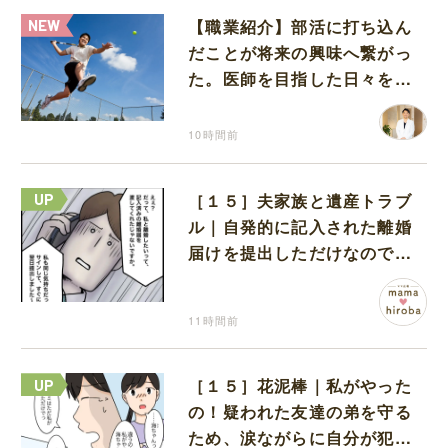
【職業紹介】部活に打ち込ん
だことが将来の興味へ繋がっ
た。医師を目指した日々を振
り返って思うこと
10時間前
［１５］夫家族と遺産トラブ
ル｜自発的に記入された離婚
届けを提出しただけなので、
何も問題なし
11時間前
［１５］花泥棒｜私がやった
の！疑われた友達の弟を守る
ため、涙ながらに自分が犯人