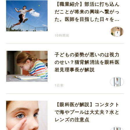
【職業紹介】部活に打ち込ん
だことが将来の興味へ繋がっ
た。医師を目指した日々を振
り返って思うこと
10時間前
子どもの姿勢が悪いのは視力
のせい？猫背解消法を眼科医
岩見理事長が解説
1日前
【眼科医が解説】コンタクト
で海やプールは大丈夫？水と
レンズの注意点