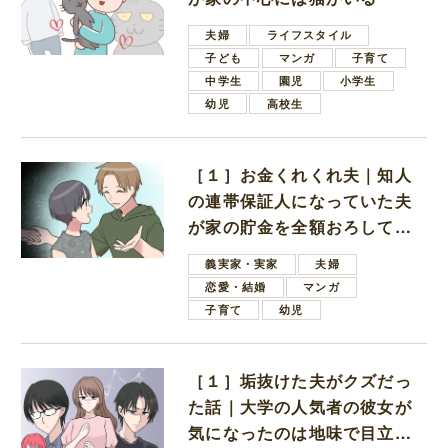
夫婦
ライフスタイル
子ども
マンガ
子育て
中学生
園児
小学生
幼児
高校生
［１］お金くれくれ夫｜知人
の連帯保証人になっていた夫
が家の貯金を全額おろしてほ
しいと言ってきた
義実家・実家
夫婦
恋愛・結婚
マンガ
子育て
幼児
［１］垢抜けた夫がクズだっ
た話｜大学の人気者の彼女が
気になったのは地味で目立た