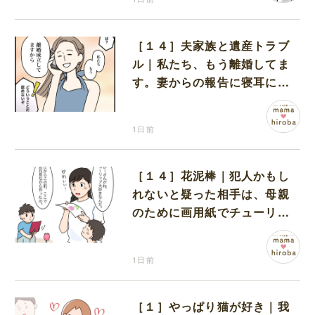
［１４］夫家族と遺産トラブ
ル｜私たち、もう離婚してま
す。妻からの報告に寝耳に水
の夫は大慌て
1日前
［１４］花泥棒｜犯人かもし
れないと疑った相手は、母親
のために画用紙でチューリッ
プを作っていただけだった
1日前
［１］やっぱり猫が好き｜我