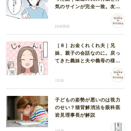
気のサインが完全一致。友人
にも忠告され不安になる
23時間前
［８］お金くれくれ夫｜兄
妹、親子の会話なのに。戻っ
てきた義妹と夫や義母の様子
になんだか違和感
1日前
子どもの姿勢が悪いのは視力
のせい？猫背解消法を眼科医
岩見理事長が解説
1日前