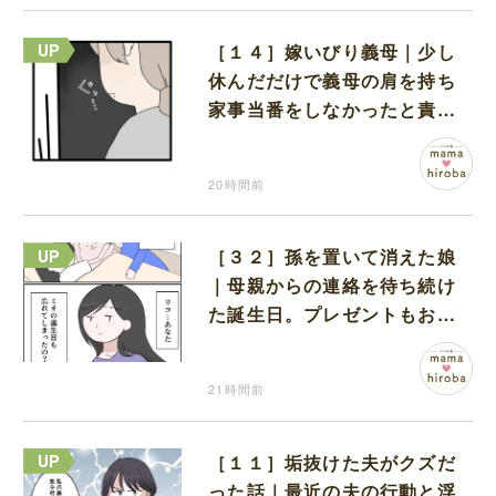
［１４］嫁いびり義母｜少し
休んだだけで義母の肩を持ち
家事当番をしなかったと責め
る夫
20時間前
［３２］孫を置いて消えた娘
｜母親からの連絡を待ち続け
た誕生日。プレゼントもお祝
いの言葉も届かなかった
21時間前
［１１］垢抜けた夫がクズだ
った話｜最近の夫の行動と浮