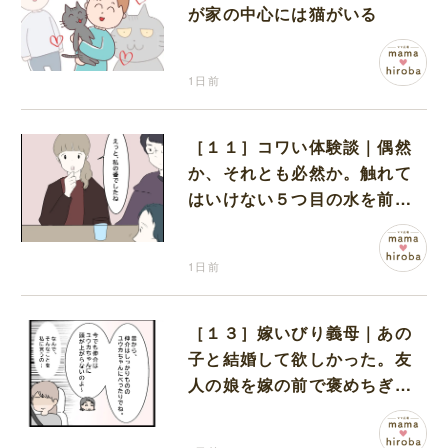
が家の中心には猫がいる
1日前
［１１］コワい体験談｜偶然
か、それとも必然か。触れて
はいけない５つ目の水を前に
コワい話を続ける一同
1日前
［１３］嫁いびり義母｜あの
子と結婚して欲しかった。友
人の娘を嫁の前で褒めちぎる
無神経な義母