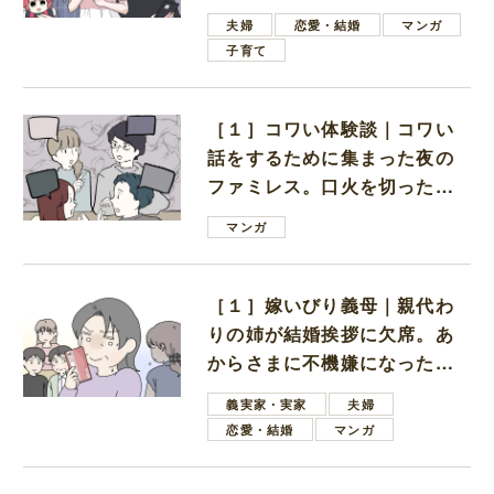
ない男子学生
夫婦
恋愛・結婚
マンガ
子育て
［１］コワい体験談｜コワい
話をするために集まった夜の
ファミレス。口火を切ったの
は電車好きの男の子ママ
マンガ
［１］嫁いびり義母｜親代わ
りの姉が結婚挨拶に欠席。あ
からさまに不機嫌になった義
母
義実家・実家
夫婦
恋愛・結婚
マンガ