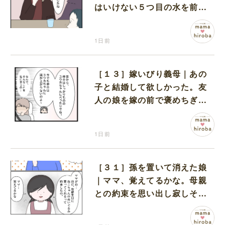
はいけない５つ目の水を前に
コワい話を続ける一同
1日前
［１３］嫁いびり義母｜あの
子と結婚して欲しかった。友
人の娘を嫁の前で褒めちぎる
無神経な義母
1日前
［３１］孫を置いて消えた娘
｜ママ、覚えてるかな。母親
との約束を思い出し寂しそう
な孫に胸が痛む