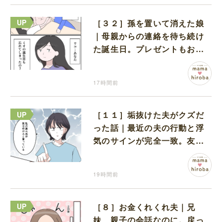
［３２］孫を置いて消えた娘
｜母親からの連絡を待ち続け
た誕生日。プレゼントもお祝
いの言葉も届かなかった
17時間前
［１１］垢抜けた夫がクズだ
った話｜最近の夫の行動と浮
気のサインが完全一致。友人
にも忠告され不安になる
19時間前
［８］お金くれくれ夫｜兄
妹、親子の会話なのに。戻っ