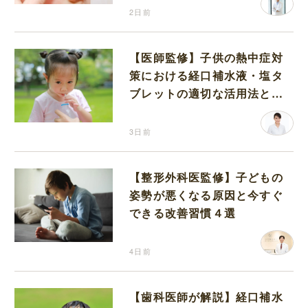
2日前
【医師監修】子供の熱中症対
策における経口補水液・塩タ
ブレットの適切な活用法と水
分補給の注意点
3日前
【整形外科医監修】子どもの
姿勢が悪くなる原因と今すぐ
できる改善習慣４選
4日前
【歯科医師が解説】経口補水