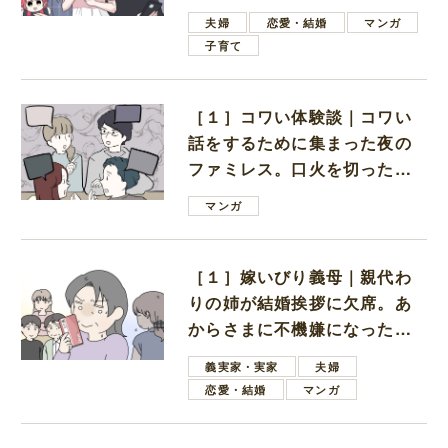
ない男子学生
夫婦
恋愛・結婚
マンガ
子育て
［１］コワい体験談｜コワい
話をするために集まった夜の
ファミレス。口火を切ったの
は電車好きの男の子ママ
マンガ
［１］嫁いびり義母｜親代わ
りの姉が結婚挨拶に欠席。あ
からさまに不機嫌になった義
母
義実家・実家
夫婦
恋愛・結婚
マンガ