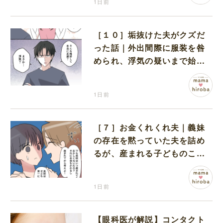
1日前
［１０］垢抜けた夫がクズだ
った話｜外出間際に服装を咎
められ、浮気の疑いまで始め
る夫
1日前
［７］お金くれくれ夫｜義妹
の存在を黙っていた夫を詰め
るが、産まれる子どものこと
を第一に考えてと流される
1日前
【眼科医が解説】コンタクト