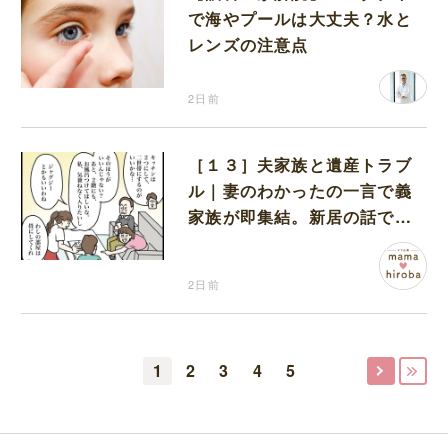
で海やプールは大丈夫？水と
レンズの注意点
2日前
［１３］夫家族と遺産トラブ
ル｜妻のわかったの一言で義
家族が即集結。新居の話で盛
り上がる義家族を置いて実家
に帰る妻
2日前
1
2
3
4
5