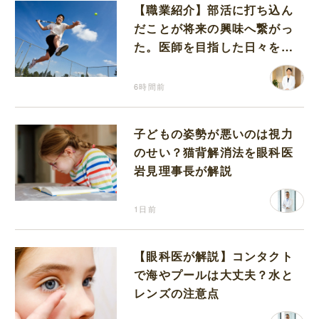
【職業紹介】部活に打ち込ん
だことが将来の興味へ繋がっ
た。医師を目指した日々を振
り返って思うこと
6時間前
子どもの姿勢が悪いのは視力
のせい？猫背解消法を眼科医
岩見理事長が解説
1日前
【眼科医が解説】コンタクト
で海やプールは大丈夫？水と
レンズの注意点