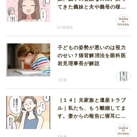
てきた義妹と夫や義母の様子
になんだか違和感
21時間前
子どもの姿勢が悪いのは視力
のせい？猫背解消法を眼科医
岩見理事長が解説
1日前
［１４］夫家族と遺産トラブ
ル｜私たち、もう離婚してま
す。妻からの報告に寝耳に水
の夫は大慌て
1日前