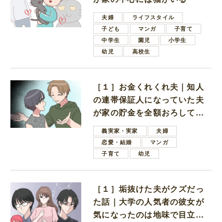
夫婦
ライフスタイル
子ども
マンガ
子育て
中学生
園児
小学生
幼児
高校生
［１］お金くれくれ夫｜知人
の連帯保証人になっていた夫
が家の貯金を全額おろしてほ
しいと言ってきた
義実家・実家
夫婦
恋愛・結婚
マンガ
子育て
幼児
［１］垢抜けた夫がクズだっ
た話｜大学の人気者の彼女が
気になったのは地味で目立た