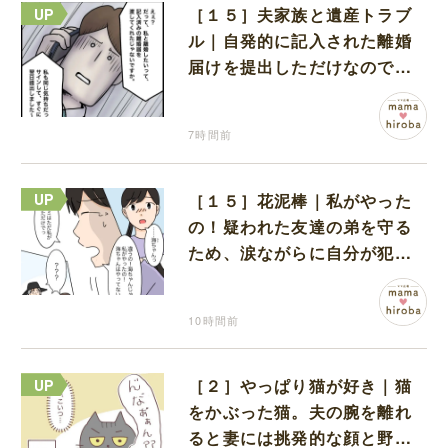
［１５］夫家族と遺産トラブ
ル｜自発的に記入された離婚
届けを提出しただけなので、
何も問題なし
7時間前
［１５］花泥棒｜私がやった
の！疑われた友達の弟を守る
ため、涙ながらに自分が犯人
だと名乗り出た娘
10時間前
［２］やっぱり猫が好き｜猫
をかぶった猫。夫の腕を離れ
ると妻には挑発的な顔と野太