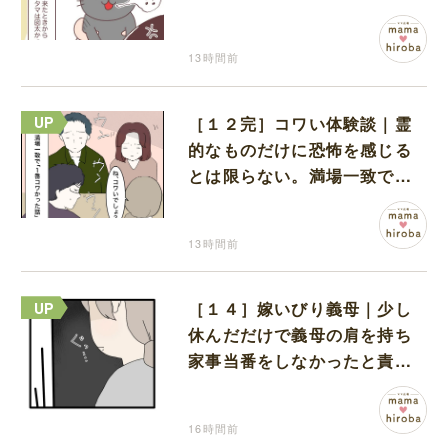
い鳴き声
13時間前
［１２完］コワい体験談｜霊
的なものだけに恐怖を感じる
とは限らない。満場一致でコ
ワいと認定された意外な体験
13時間前
［１４］嫁いびり義母｜少し
休んだだけで義母の肩を持ち
家事当番をしなかったと責め
る夫
16時間前