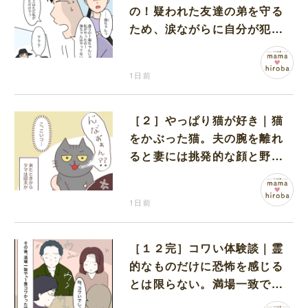
の！疑われた友達の弟を守る
ため、涙ながらに自分が犯人
だと名乗り出た娘
1日前
［２］やっぱり猫が好き｜猫
をかぶった猫。夫の腕を離れ
ると妻には挑発的な顔と野太
い鳴き声
1日前
［１２完］コワい体験談｜霊
的なものだけに恐怖を感じる
とは限らない。満場一致でコ
ワいと認定された意外な体験