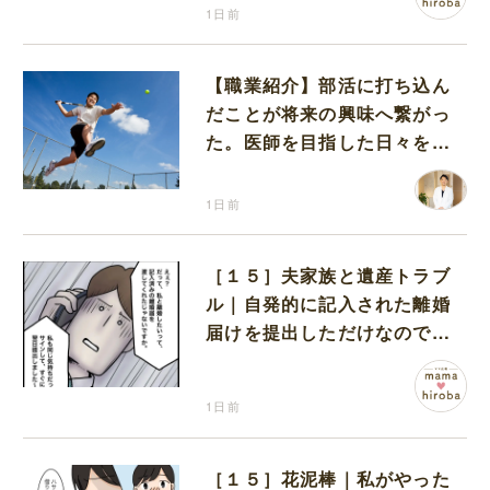
1日前
【職業紹介】部活に打ち込ん
だことが将来の興味へ繋がっ
た。医師を目指した日々を振
り返って思うこと
1日前
［１５］夫家族と遺産トラブ
ル｜自発的に記入された離婚
届けを提出しただけなので、
何も問題なし
1日前
［１５］花泥棒｜私がやった