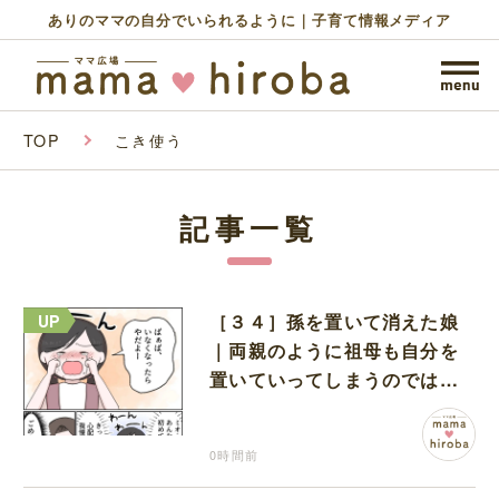
ありのママの自分でいられるように｜子育て情報メディア
TOP
こき使う
記事一覧
［３４］孫を置いて消えた娘
｜両親のように祖母も自分を
置いていってしまうのでは？
と怯えて泣く孫に心が痛む
0時間前