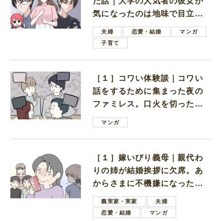
た話｜大学の人気者の彼女が
気になったのは地味で目立た
ない男子学生
夫婦
恋愛・結婚
マンガ
子育て
［１］コワい体験談｜コワい
話をするために集まった夜の
ファミレス。口火を切ったの
は電車好きの男の子ママ
マンガ
［１］嫁いびり義母｜親代わ
りの姉が結婚挨拶に欠席。あ
からさまに不機嫌になった義
母
義実家・実家
夫婦
恋愛・結婚
マンガ