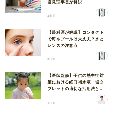
岩見理事長が解説
2日前
【眼科医が解説】コンタクト
で海やプールは大丈夫？水と
レンズの注意点
3日前
【医師監修】子供の熱中症対
策における経口補水液・塩タ
ブレットの適切な活用法と水
分補給の注意点
4日前