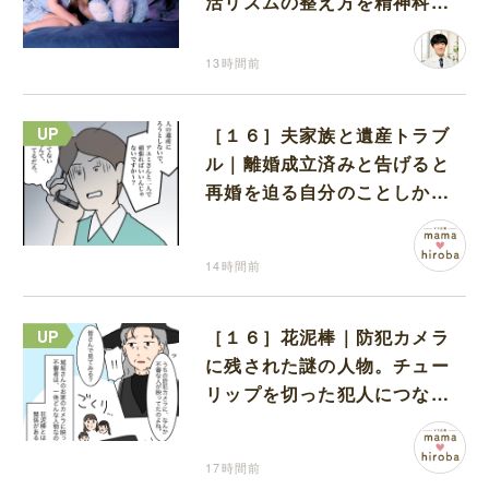
活リズムの整え方を精神科医
が解説
13時間前
［１６］夫家族と遺産トラブ
ル｜離婚成立済みと告げると
再婚を迫る自分のことしか考
えない元夫
14時間前
［１６］花泥棒｜防犯カメラ
に残された謎の人物。チュー
リップを切った犯人につなが
る証拠になるのか期待する
17時間前