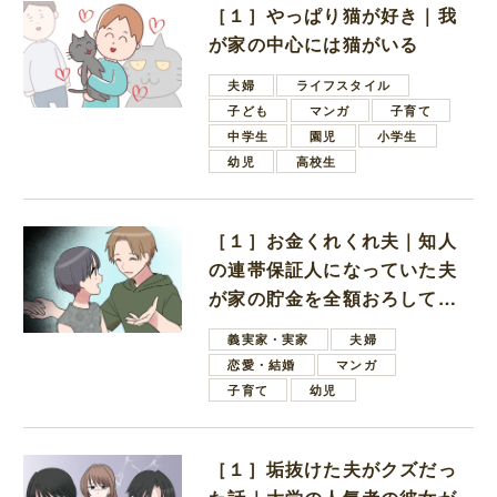
［１］やっぱり猫が好き｜我
が家の中心には猫がいる
夫婦
ライフスタイル
子ども
マンガ
子育て
中学生
園児
小学生
幼児
高校生
［１］お金くれくれ夫｜知人
の連帯保証人になっていた夫
が家の貯金を全額おろしてほ
しいと言ってきた
義実家・実家
夫婦
恋愛・結婚
マンガ
子育て
幼児
［１］垢抜けた夫がクズだっ