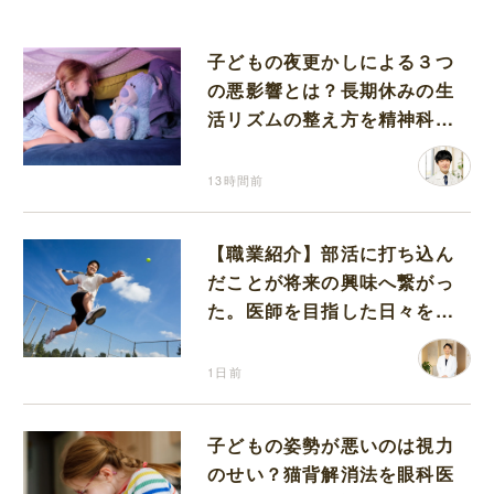
子どもの夜更かしによる３つ
の悪影響とは？長期休みの生
活リズムの整え方を精神科医
が解説
13時間前
【職業紹介】部活に打ち込ん
だことが将来の興味へ繋がっ
た。医師を目指した日々を振
り返って思うこと
1日前
子どもの姿勢が悪いのは視力
のせい？猫背解消法を眼科医