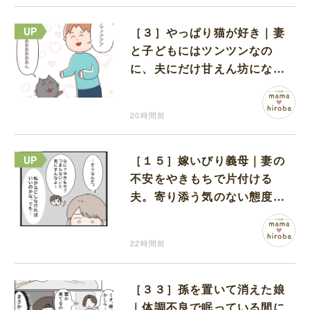
［３］やっぱり猫が好き｜妻
と子どもにはツンツンなの
に、夫にだけ甘えん坊になる
猫のギャップに癒される
20時間前
［１５］嫁いびり義母｜妻の
不安をやきもちで片付ける
夫。寄り添う気のない態度に
モヤモヤが募る
22時間前
［３３］孫を置いて消えた娘
｜体調不良で眠っている間に