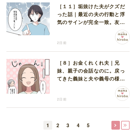
［１１］垢抜けた夫がクズだ
った話｜最近の夫の行動と浮
気のサインが完全一致。友人
にも忠告され不安になる
2日前
［８］お金くれくれ夫｜兄
妹、親子の会話なのに。戻っ
てきた義妹と夫や義母の様子
になんだか違和感
2日前
1
2
3
4
5