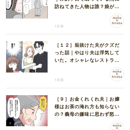
訪ねてきた人物は誰？娘が戻
ってきたのかと不安になる
1日前
［１２］垢抜けた夫がクズだ
った話｜やはり夫は浮気して
いた。オシャレなレストラン
で夫の浮気現場に遭遇
1日前
［９］お金くれくれ夫｜お嬢
様はお茶の淹れ方も知らない
の？義母の嫌味に思わず怒り
が込み上げる