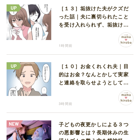
［１３］垢抜けた夫がクズだ
った話｜夫に裏切られたこと
を受け入れられず、垢抜けた
ことが関係しているのかと嘆
く
1時間前
［１０］お金くれくれ夫｜目
的はお金？なんとかして実家
と連絡を取らせようとしてく
る夫が怪しすぎる
3時間前
子どもの夜更かしによる３つ
の悪影響とは？長期休みの生