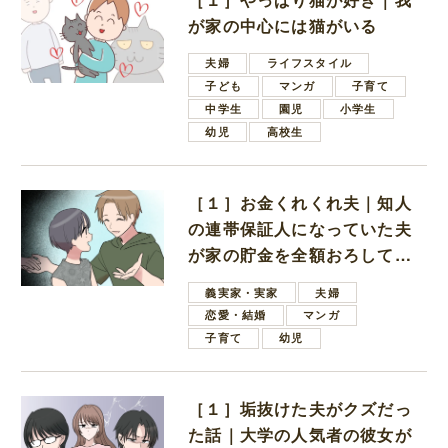
が家の中心には猫がいる
夫婦
ライフスタイル
子ども
マンガ
子育て
中学生
園児
小学生
幼児
高校生
［１］お金くれくれ夫｜知人
の連帯保証人になっていた夫
が家の貯金を全額おろしてほ
しいと言ってきた
義実家・実家
夫婦
恋愛・結婚
マンガ
子育て
幼児
［１］垢抜けた夫がクズだっ
た話｜大学の人気者の彼女が