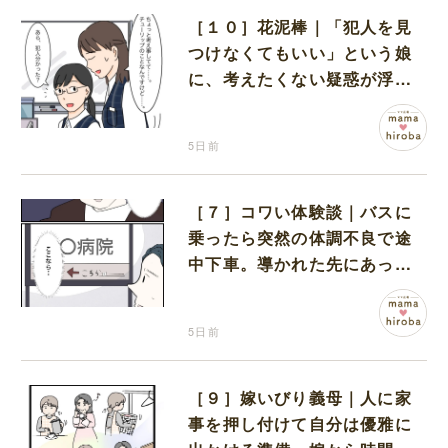
［１０］花泥棒｜「犯人を見
つけなくてもいい」という娘
に、考えたくない疑惑が浮か
ぶ
5日前
［７］コワい体験談｜バスに
乗ったら突然の体調不良で途
中下車。導かれた先にあった
のは病院だった
5日前
［９］嫁いびり義母｜人に家
事を押し付けて自分は優雅に