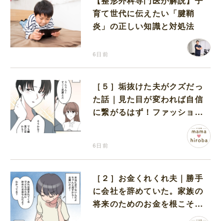
【整形外科専門医が解説】子
育て世代に伝えたい「腱鞘
炎」の正しい知識と対処法
6日前
［５］垢抜けた夫がクズだっ
た話｜見た目が変われば自信
に繋がるはず！ファッション
大改造で変身した彼
6日前
［２］お金くれくれ夫｜勝手
に会社を辞めていた。家族の
将来のためのお金を根こそぎ
せびり、まだ足りない