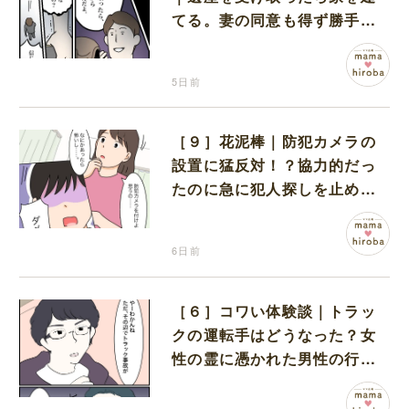
てる。妻の同意も得ず勝手に
義家族と約束していた夫
5日前
［９］花泥棒｜防犯カメラの
設置に猛反対！？協力的だっ
たのに急に犯人探しを止めた
娘に不信感が拭えない
6日前
［６］コワい体験談｜トラッ
クの運転手はどうなった？女
性の霊に憑かれた男性の行方
に震える