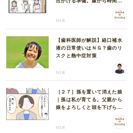
出かける準備。嫁から時間も
お金も搾取する義母
5日前
【歯科医師が解説】経口補水
液の日常使いはＮＧ？歯のリ
スクと熱中症対策
5日前
［２７］孫を置いて消えた娘
｜孫は私が育てる。父親から
娘をよろしくと頭を下げられ
改めて決意を固める
5日前