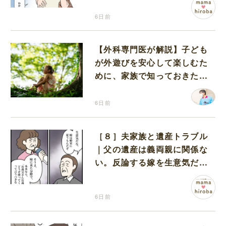
6日前
【外科専門医が解説】子ども
が外遊びを安心して楽しむた
めに、家族で知っておきたい
マダニ対策
6日前
［８］夫家族と遺産トラブル
｜父の遺産は義両親に関係な
い。反論する嫁を生意気だと
責める義両親
6日前