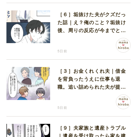
［６］垢抜けた夫がクズだっ
た話｜え？俺のこと？垢抜け
後、周りの反応が今までと違
うことに気付き始めた夫
5日前
［３］お金くれくれ夫｜借金
を背負ったうえに仕事も退
職。追い詰められた夫が提案
したのは義実家での同居
5日前
［９］夫家族と遺産トラブル
｜遺産を受け取ったら家を建