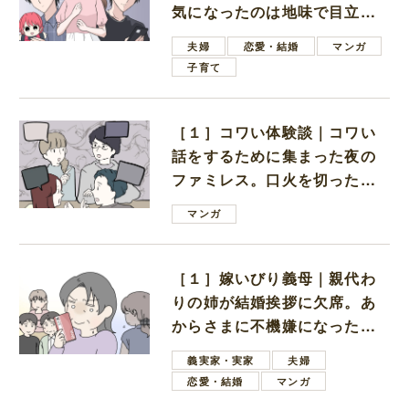
気になったのは地味で目立た
ない男子学生
夫婦
恋愛・結婚
マンガ
子育て
［１］コワい体験談｜コワい
話をするために集まった夜の
ファミレス。口火を切ったの
は電車好きの男の子ママ
マンガ
［１］嫁いびり義母｜親代わ
りの姉が結婚挨拶に欠席。あ
からさまに不機嫌になった義
母
義実家・実家
夫婦
恋愛・結婚
マンガ