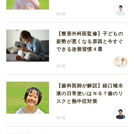
分補給の注意点
2日前
【整形外科医監修】子どもの
姿勢が悪くなる原因と今すぐ
できる改善習慣４選
3日前
【歯科医師が解説】経口補水
液の日常使いはＮＧ？歯のリ
スクと熱中症対策
5日前