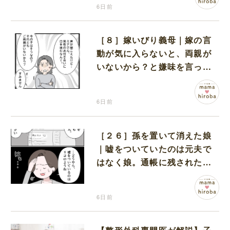
6日前
［８］嫁いびり義母｜嫁の言
動が気に入らないと、両親が
いないから？と嫌味を言って
くる義母に言葉を失う
6日前
［２６］孫を置いて消えた娘
｜嘘をついていたのは元夫で
はなく娘。通帳に残された記
録がすべてを物語っていた
6日前