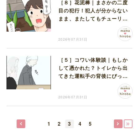
［８］花泥棒｜まさかの二度
目の犯行！犯人が分からない
まま、またしてもチューリッ
プの花だけが摘み取られた
2026年07月31日
［５］コワい体験談｜もしか
して憑かれた？トイレから出
てきた運転手の背後にぴった
りと寄り添う女性の影
2026年07月31日
1
2
3
4
5