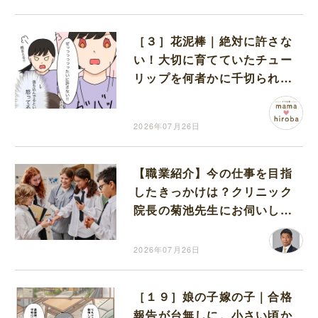
［３］花泥棒｜絶対に許さな
い！大切に育てていたチュー
リップを何者かに千切られて
怒りをあらわにする娘
2026年07月26日
【職業紹介】今の仕事を目指
したきっかけは？クリニック
院長の菊池先生にお伺いしま
した
2026年07月26日
［１９］娘の子嫁の子｜合格
報告が台無しに。小さい頃か