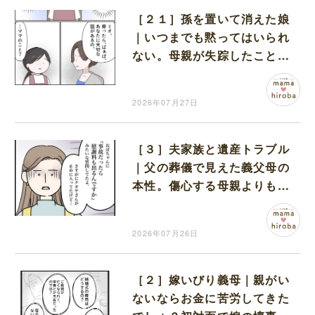
［２１］孫を置いて消えた娘
｜いつまでも黙ってはいられ
ない。母親が失踪したことを
孫に打ち明けることを決意
2026年07月27日
［３］夫家族と遺産トラブル
｜父の葬儀で見えた義父母の
本性。傷心する母親よりも遺
産を気にする姿に言葉を失う
2026年07月26日
［２］嫁いびり義母｜親がい
ないならお金に苦労してきた