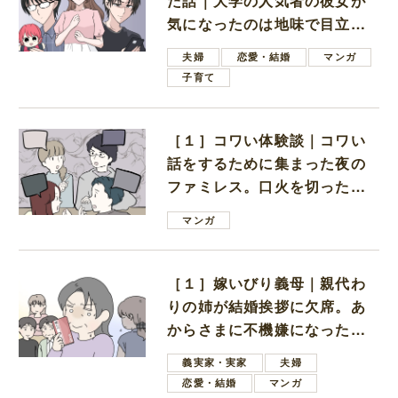
た話｜大学の人気者の彼女が
気になったのは地味で目立た
ない男子学生
夫婦
恋愛・結婚
マンガ
子育て
［１］コワい体験談｜コワい
話をするために集まった夜の
ファミレス。口火を切ったの
は電車好きの男の子ママ
マンガ
［１］嫁いびり義母｜親代わ
りの姉が結婚挨拶に欠席。あ
からさまに不機嫌になった義
母
義実家・実家
夫婦
恋愛・結婚
マンガ