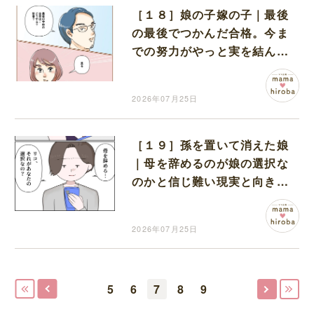
［１８］娘の子嫁の子｜最後
の最後でつかんだ合格。今ま
での努力がやっと実を結んで
本当によかった
2026年07月25日
［１９］孫を置いて消えた娘
｜母を辞めるのが娘の選択な
のかと信じ難い現実と向き合
えず困惑
2026年07月25日
5
6
7
8
9