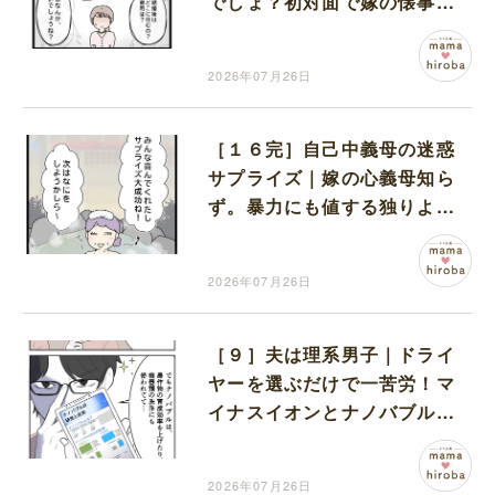
でしょ？初対面で嫁の懐事情
を執拗に探る義母
2026年07月26日
［１６完］自己中義母の迷惑
サプライズ｜嫁の心義母知ら
ず。暴力にも値する独りよが
りの勘違い
2026年07月26日
［９］夫は理系男子｜ドライ
ヤーを選ぶだけで一苦労！マ
イナスイオンとナノバブルに
興味津々な夫に阻まれる
2026年07月26日