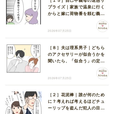
［１５］自己中義母の迷惑サ
プライズ｜家族で温泉に行く
からと嫁に荷物番を頼む義母
に驚きを隠せない
2026年07月25日
［８］夫は理系男子｜どちら
のアクセサリーが似合うかを
聞いたら、「似合う」の定義
や材質の分析を始める夫
2026年07月25日
［２］花泥棒｜誰が何のため
に？考えれば考えるほどチュ
ーリップを盗んだ犯人の目的