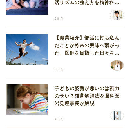
活リズムの整え方を精神科医
が解説
2日前
【職業紹介】部活に打ち込ん
だことが将来の興味へ繋がっ
た。医師を目指した日々を振
り返って思うこと
3日前
子どもの姿勢が悪いのは視力
のせい？猫背解消法を眼科医
岩見理事長が解説
4日前