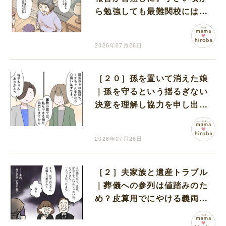
ら勉強しても最難関校には入
れないと嫌味を言う義母
2026年07月26日
［２０］孫を置いて消えた娘
｜孫を守るという揺るぎない
決意を理解し協力を申し出て
くれる部下に感謝
2026年07月26日
［２］夫家族と遺産トラブル
｜葬儀への参列は値踏みのた
め？皮算用でにやける義両親
に唖然