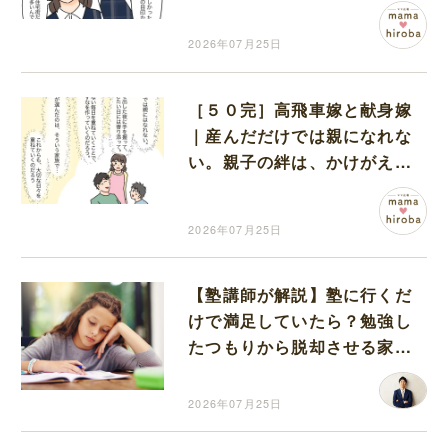
が分からない
2026年07月25日
［５０完］高飛車嫁と献身嫁
｜産んだだけでは親になれな
い。親子の絆は、かけがえの
ない毎日が育てていく
2026年07月25日
【塾講師が解説】塾に行くだ
けで満足していたら？勉強し
たつもりから脱却させる家庭
での仕組みづくり
2026年07月25日