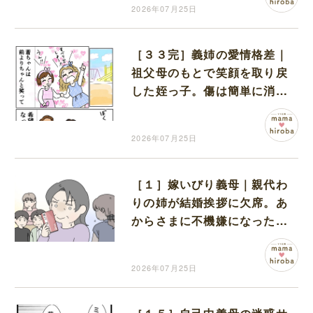
2026年07月25日
［３３完］義姉の愛情格差｜
祖父母のもとで笑顔を取り戻
した姪っ子。傷は簡単に消え
ないけれどこの笑顔を守りた
い
2026年07月25日
［１］嫁いびり義母｜親代わ
りの姉が結婚挨拶に欠席。あ
からさまに不機嫌になった義
母
2026年07月25日