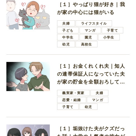
［１］やっぱり猫が好き｜我
が家の中心には猫がいる
夫婦
ライフスタイル
子ども
マンガ
子育て
中学生
園児
小学生
幼児
高校生
［１］お金くれくれ夫｜知人
の連帯保証人になっていた夫
が家の貯金を全額おろしてほ
しいと言ってきた
義実家・実家
夫婦
恋愛・結婚
マンガ
子育て
幼児
［１］垢抜けた夫がクズだっ