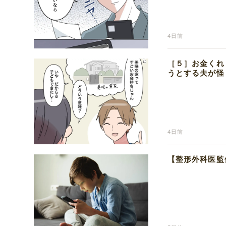
4日前
［５］お金くれ
うとする夫が怪
4日前
【整形外科医監