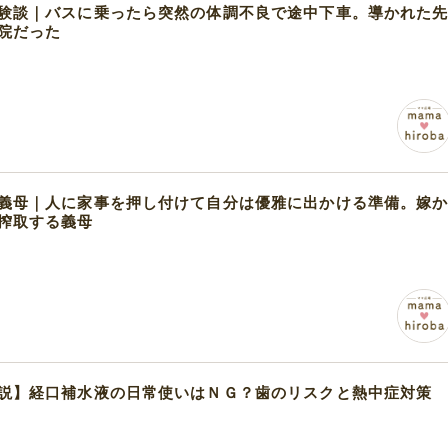
験談｜バスに乗ったら突然の体調不良で途中下車。導かれた
院だった
義母｜人に家事を押し付けて自分は優雅に出かける準備。嫁
搾取する義母
説】経口補水液の日常使いはＮＧ？歯のリスクと熱中症対策