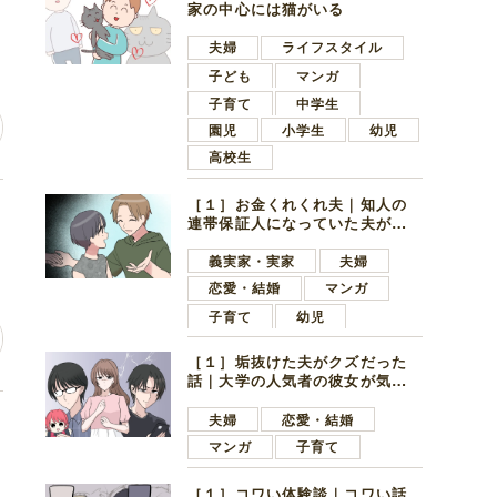
し
家の中心には猫がいる
夫婦
ライフスタイル
子ども
マンガ
子育て
中学生
園児
小学生
幼児
高校生
［１］お金くれくれ夫｜知人の
連帯保証人になっていた夫が家
の貯金を全額おろしてほしいと
言ってきた
義実家・実家
夫婦
恋愛・結婚
マンガ
子育て
幼児
［１］垢抜けた夫がクズだった
話｜大学の人気者の彼女が気に
なったのは地味で目立たない男
子学生
夫婦
恋愛・結婚
の
マンガ
子育て
［１］コワい体験談｜コワい話