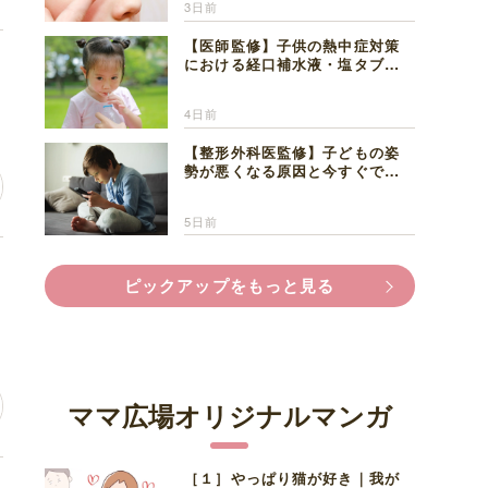
3日前
【医師監修】子供の熱中症対策
わ
における経口補水液・塩タブレ
ットの適切な活用法と水分補給
の注意点
4日前
【整形外科医監修】子どもの姿
勢が悪くなる原因と今すぐでき
る改善習慣４選
5日前
が
ピックアップをもっと見る
ママ広場オリジナルマンガ
［１］やっぱり猫が好き｜我が