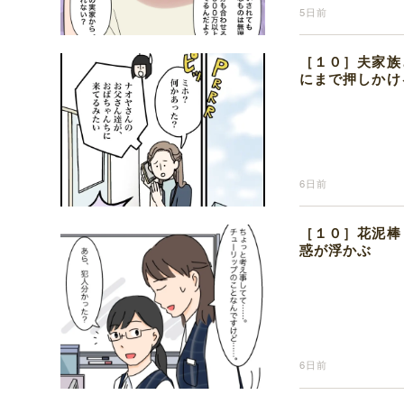
5日前
［１０］夫家族
にまで押しかけ
6日前
［１０］花泥棒
惑が浮かぶ
6日前