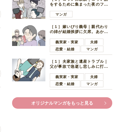
をするために集まった夜のファ
ミレス。口火を切ったのは電車
好きの男の子ママ
マンガ
［１］嫁いびり義母｜親代わり
の姉が結婚挨拶に欠席。あから
た
さまに不機嫌になった義母
義実家・実家
夫婦
恋愛・結婚
マンガ
［１］夫家族と遺産トラブル｜
父が事故で急逝し悲しみに打ち
ひしがれる妻を力強い言葉で励
ます夫
義実家・実家
夫婦
恋愛・結婚
マンガ
る
オリジナルマンガをもっと見る