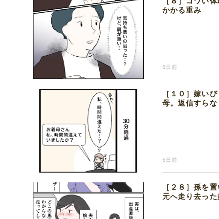
［８］コワい体
かかる重み
5日前
［１０］嫁いび
母。返信すらな
5日前
［２８］孫を置
元へ走り去った