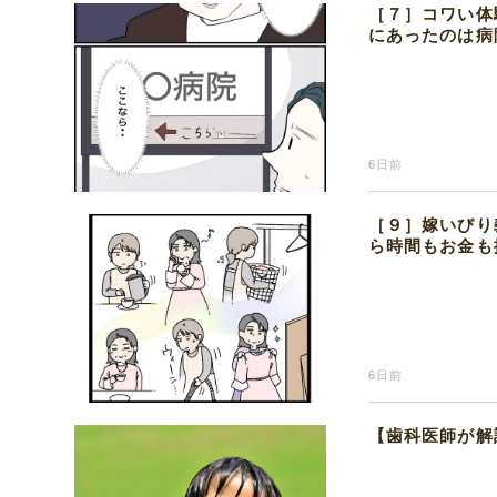
［７］コワい体
にあったのは病
6日前
［９］嫁いびり
ら時間もお金も
6日前
【歯科医師が解