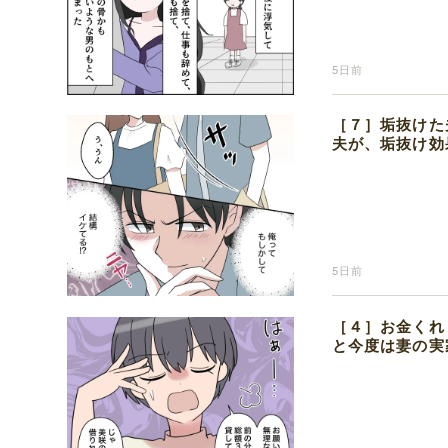
5日前
［７］垢抜けた
夫が、垢抜け効
5日前
［４］お金くれ
と今度は妻の実