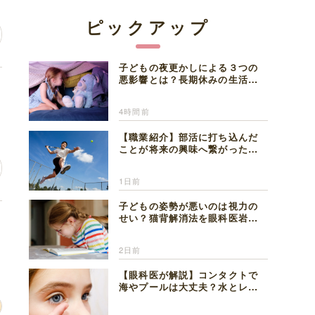
ピックアップ
子どもの夜更かしによる３つの
悪影響とは？長期休みの生活リ
よ
ズムの整え方を精神科医が解説
4時間前
【職業紹介】部活に打ち込んだ
ことが将来の興味へ繋がった。
医師を目指した日々を振り返っ
て思うこと
1日前
子どもの姿勢が悪いのは視力の
せい？猫背解消法を眼科医岩見
選
理事長が解説
2日前
【眼科医が解説】コンタクトで
海やプールは大丈夫？水とレン
ズの注意点