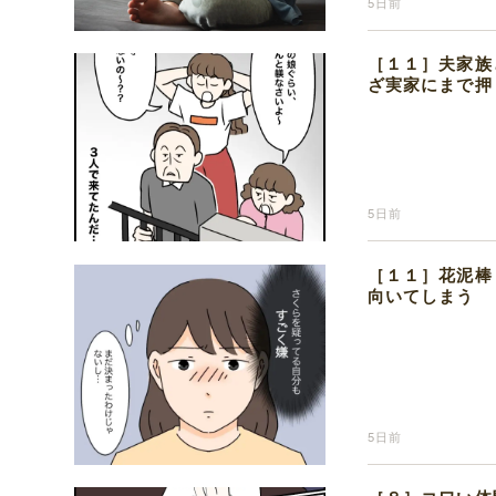
5日前
［１１］夫家族
ざ実家にまで押
5日前
［１１］花泥棒
向いてしまう
5日前