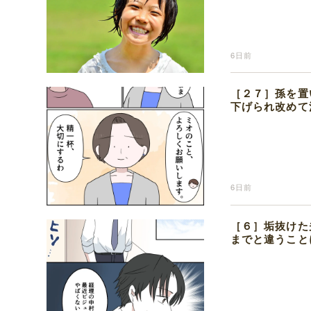
6日前
［２７］孫を置
下げられ改めて
6日前
［６］垢抜けた
までと違うこと