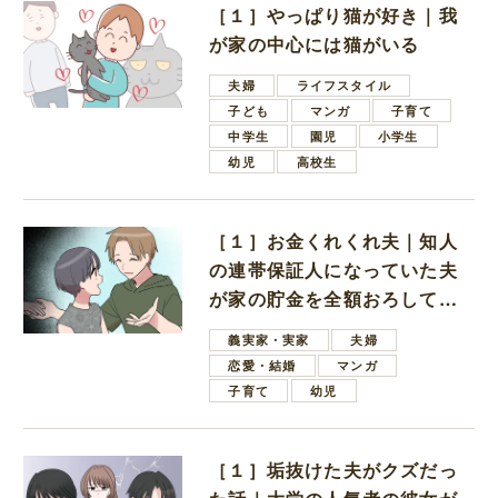
［１］やっぱり猫が好き｜我
が家の中心には猫がいる
夫婦
ライフスタイル
子ども
マンガ
子育て
中学生
園児
小学生
幼児
高校生
［１］お金くれくれ夫｜知人
の連帯保証人になっていた夫
が家の貯金を全額おろしてほ
しいと言ってきた
義実家・実家
夫婦
恋愛・結婚
マンガ
子育て
幼児
［１］垢抜けた夫がクズだっ