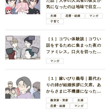
た話｜大学の人気者の彼女が
気になったのは地味で目立た
ない男子学生
夫婦
恋愛・結婚
マンガ
子育て
［１］コワい体験談｜コワい
話をするために集まった夜の
ファミレス。口火を切ったの
は電車好きの男の子ママ
マンガ
［１］嫁いびり義母｜親代わ
りの姉が結婚挨拶に欠席。あ
からさまに不機嫌になった義
母
義実家・実家
夫婦
恋愛・結婚
マンガ