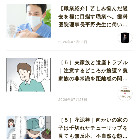
【職業紹介】苦しみ悩んだ過
去を糧に目指す職業へ。歯科
医院理事長平野先生に伺いま
した
2026年07月28日
［５］夫家族と遺産トラブル
｜注意するどころか擁護？義
家族の非常識を距離感の問題
で片付ける夫にモヤモヤする
2026年07月28日
［５］花泥棒｜向かいの家の
子は千切れたチューリップを
見ても無反応。不自然な態度