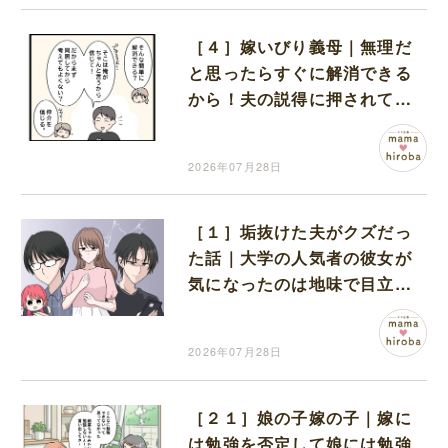
［４］嫁いびり義母｜無理だ
と思ったらすぐに解消できる
から！夫の説得に押されて義
実家での同居を決めた妻
2026年07月28日
［１］垢抜けた夫がクズだっ
た話｜大学の人気者の彼女が
気になったのは地味で目立た
ない男子学生
2026年07月28日
［２１］娘の子嫁の子｜嫁に
は勉強を否定して娘には勉強