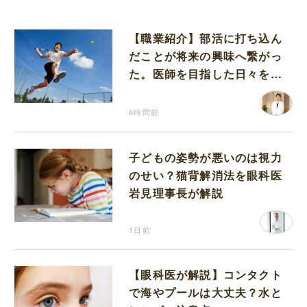
【職業紹介】部活に打ち込ん
だことが将来の興味へ繋がっ
た。医師を目指した日々を振
り返って思うこと
6時間前
子どもの姿勢が悪いのは視力
のせい？猫背解消法を眼科医
岩見理事長が解説
1日前
【眼科医が解説】コンタクト
で海やプールは大丈夫？水と