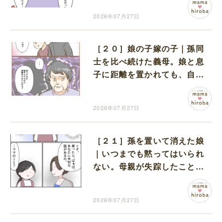
2026年07月27日
［２０］娘の子嫁の子｜孫同
士を比べ続けた義母。娘と息
子に距離を置かれても、自分
の過ちに気付かない
2026年07月27日
［２１］孫を置いて消えた娘
｜いつまでも黙ってはいられ
ない。母親が失踪したことを
孫に打ち明けることを決意
2026年07月27日