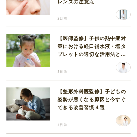
レンズの注意点
2日前
【医師監修】子供の熱中症対
策における経口補水液・塩タ
ブレットの適切な活用法と水
分補給の注意点
3日前
【整形外科医監修】子どもの
姿勢が悪くなる原因と今すぐ
できる改善習慣４選
4日前