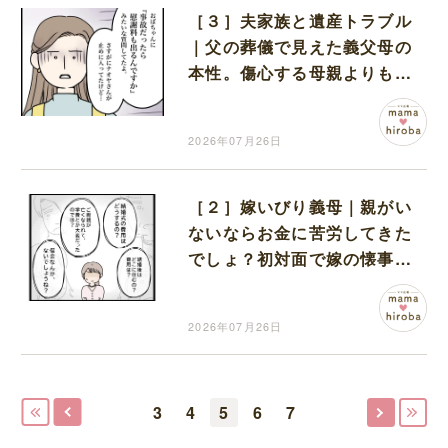
［３］夫家族と遺産トラブル
｜父の葬儀で見えた義父母の
本性。傷心する母親よりも遺
産を気にする姿に言葉を失う
2026年07月26日
［２］嫁いびり義母｜親がい
ないならお金に苦労してきた
でしょ？初対面で嫁の懐事情
を執拗に探る義母
2026年07月26日
3
4
5
6
7