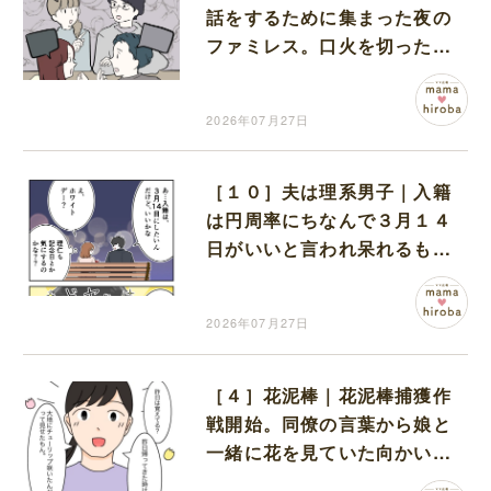
話をするために集まった夜の
ファミレス。口火を切ったの
は電車好きの男の子ママ
2026年07月27日
［１０］夫は理系男子｜入籍
は円周率にちなんで３月１４
日がいいと言われ呆れるも、
永遠に続くからという素敵な
理由でキュン
2026年07月27日
［４］花泥棒｜花泥棒捕獲作
戦開始。同僚の言葉から娘と
一緒に花を見ていた向かいの
家の子がひかっかる