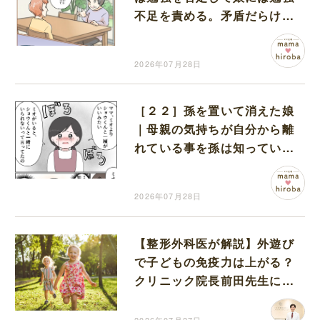
不足を責める。矛盾だらけの
義母に開いた口が塞がらない
2026年07月28日
［２２］孫を置いて消えた娘
｜母親の気持ちが自分から離
れている事を孫は知ってい
た。孫を想いありのままの事
実を伝えた祖母
2026年07月28日
【整形外科医が解説】外遊び
で子どもの免疫力は上がる？
クリニック院長前田先生に伺
いました