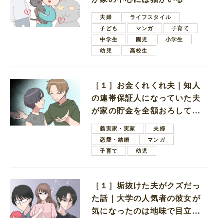
夫婦
ライフスタイル
子ども
マンガ
子育て
中学生
園児
小学生
幼児
高校生
［１］お金くれくれ夫｜知人
の連帯保証人になっていた夫
が家の貯金を全額おろしてほ
しいと言ってきた
義実家・実家
夫婦
恋愛・結婚
マンガ
子育て
幼児
［１］垢抜けた夫がクズだっ
た話｜大学の人気者の彼女が
気になったのは地味で目立た