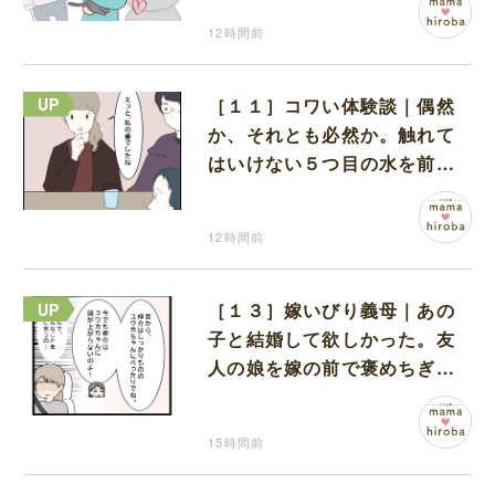
12時間前
［１１］コワい体験談｜偶然
か、それとも必然か。触れて
はいけない５つ目の水を前に
コワい話を続ける一同
12時間前
［１３］嫁いびり義母｜あの
子と結婚して欲しかった。友
人の娘を嫁の前で褒めちぎる
無神経な義母
15時間前