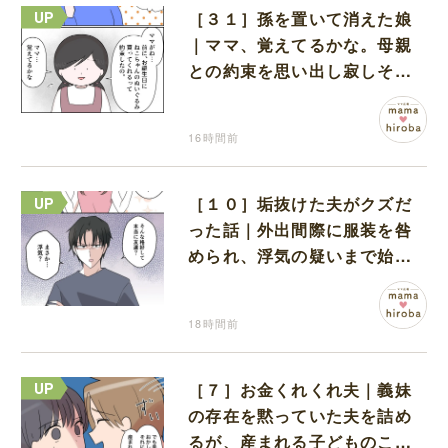
［３１］孫を置いて消えた娘
｜ママ、覚えてるかな。母親
との約束を思い出し寂しそう
な孫に胸が痛む
16時間前
［１０］垢抜けた夫がクズだ
った話｜外出間際に服装を咎
められ、浮気の疑いまで始め
る夫
18時間前
［７］お金くれくれ夫｜義妹
の存在を黙っていた夫を詰め
るが、産まれる子どものこと