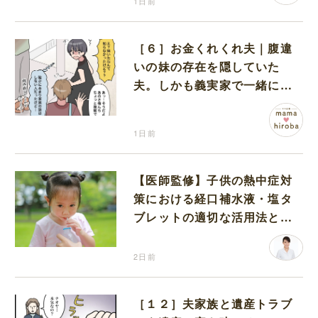
1日前
［６］お金くれくれ夫｜腹違
いの妹の存在を隠していた
夫。しかも義実家で一緒に暮
らすことになり困惑する妻
1日前
【医師監修】子供の熱中症対
策における経口補水液・塩タ
ブレットの適切な活用法と水
分補給の注意点
2日前
［１２］夫家族と遺産トラブ