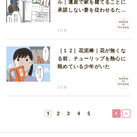
ル｜遺産で家を建てることに
承諾しない妻を従わせるため
に夫が取り出したのは離婚届
2日前
［１２］花泥棒｜花が無くな
る前、チューリップを熱心に
眺めている少年がいた
2日前
1
2
3
4
5