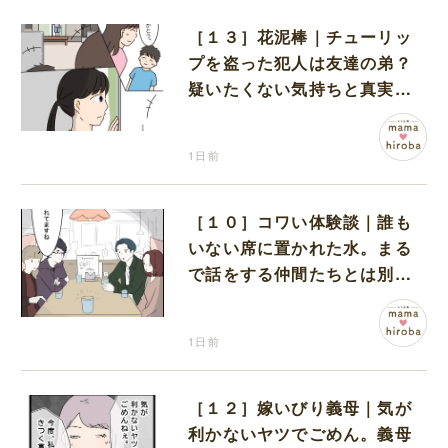
［１３］花泥棒｜チューリッ
プを盗った犯人は友達の弟？
疑いたくない気持ちと真実の
間でひとり葛藤する娘
1日前
［１０］コワい体験談｜誰も
いない席に置かれた水。まる
で話をする仲間たちとは別に
何かがいるみたい
1日前
［１２］嫁いびり義母｜気が
利かないヤツでごめん。義母