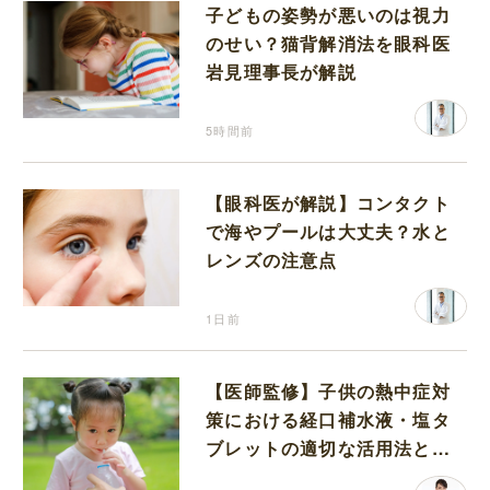
子どもの姿勢が悪いのは視力
のせい？猫背解消法を眼科医
岩見理事長が解説
5時間前
【眼科医が解説】コンタクト
で海やプールは大丈夫？水と
レンズの注意点
1日前
【医師監修】子供の熱中症対
策における経口補水液・塩タ
ブレットの適切な活用法と水
分補給の注意点