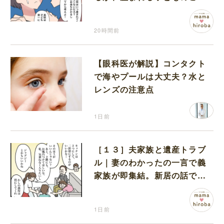
を第一に考えてと流される
20時間前
【眼科医が解説】コンタクト
で海やプールは大丈夫？水と
レンズの注意点
1日前
［１３］夫家族と遺産トラブ
ル｜妻のわかったの一言で義
家族が即集結。新居の話で盛
り上がる義家族を置いて実家
に帰る妻
1日前