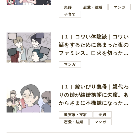
ない男子学生
夫婦
恋愛・結婚
マンガ
子育て
［１］コワい体験談｜コワい
話をするために集まった夜の
ファミレス。口火を切ったの
は電車好きの男の子ママ
マンガ
［１］嫁いびり義母｜親代わ
りの姉が結婚挨拶に欠席。あ
からさまに不機嫌になった義
母
義実家・実家
夫婦
恋愛・結婚
マンガ