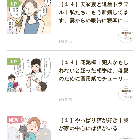
［１４］夫家族と遺産トラブ
ル｜私たち、もう離婚してま
す。妻からの報告に寝耳に水
の夫は大慌て
6時間前
［１４］花泥棒｜犯人かもし
れないと疑った相手は、母親
のために画用紙でチューリッ
プを作っていただけだった
9時間前
［１］やっぱり猫が好き｜我
が家の中心には猫がいる