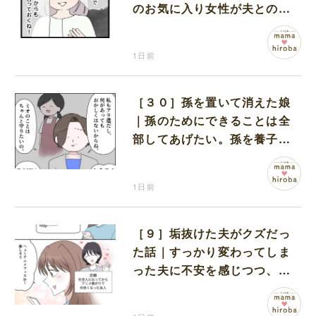
のお気に入り女性が夫との親
密さを匂わせてくる
1日前
［３０］孫を置いて消えた娘
｜孫のためにできることは全
部してあげたい。孫を養子に
迎えることを決意
1日前
［９］垢抜けた夫がクズだっ
た話｜すっかり変わってしま
った夫に不安を感じつつ、友
人から誘われたアニメフェス
へ出かけることに