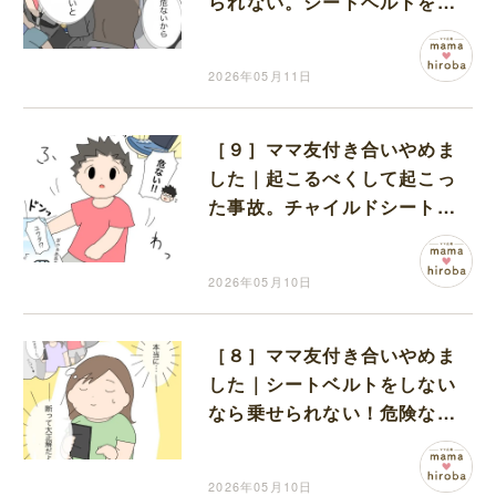
られない。シートベルトを軽
く扱うママ友と昔の自分が重
なる
2026年05月11日
［９］ママ友付き合いやめま
した｜起こるべくして起こっ
た事故。チャイルドシートも
シートベルトもせずに骨折
2026年05月10日
［８］ママ友付き合いやめま
した｜シートベルトをしない
なら乗せられない！危険なお
願いを断ったママ友に称賛
2026年05月10日