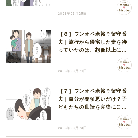
ていなかったのかを思い知っ
た夫
2026年03月25日
［８］ワンオペ余裕？留守番
夫｜旅行から帰宅した妻を待
っていたのは、想像以上に散
らかった我が家
2026年03月24日
［７］ワンオペ余裕？留守番
夫｜自分が要領悪いだけ？子
どもたちの世話を完璧にこな
した夫の報告に自信をなくす
妻
2026年03月23日