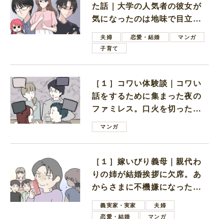
た話｜大学の人気者の彼女が
気になったのは地味で目立た
ない男子学生
夫婦
恋愛・結婚
マンガ
子育て
［１］コワい体験談｜コワい
話をするために集まった夜の
ファミレス。口火を切ったの
は電車好きの男の子ママ
マンガ
［１］嫁いびり義母｜親代わ
りの姉が結婚挨拶に欠席。あ
からさまに不機嫌になった義
母
義実家・実家
夫婦
恋愛・結婚
マンガ