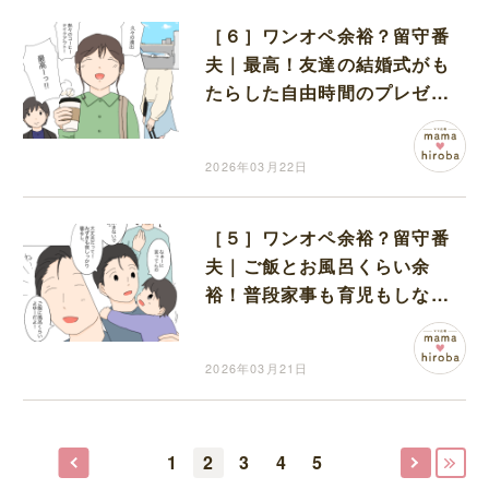
［６］ワンオペ余裕？留守番
夫｜最高！友達の結婚式がも
たらした自由時間のプレゼン
トに解き放たれた私
2026年03月22日
［５］ワンオペ余裕？留守番
夫｜ご飯とお風呂くらい余
裕！普段家事も育児もしない
くせに自信だけは一人前な夫
2026年03月21日
1
2
3
4
5