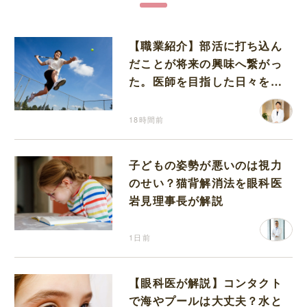
【職業紹介】部活に打ち込ん
だことが将来の興味へ繋がっ
た。医師を目指した日々を振
り返って思うこと
18時間前
子どもの姿勢が悪いのは視力
のせい？猫背解消法を眼科医
岩見理事長が解説
1日前
【眼科医が解説】コンタクト
で海やプールは大丈夫？水と