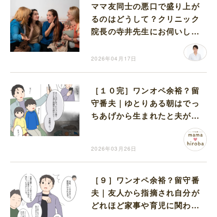
ママ友同士の悪口で盛り上が
るのはどうして？クリニック
院長の寺井先生にお伺いしま
した
2026年04月17日
［１０完］ワンオペ余裕？留
守番夫｜ゆとりある朝はでっ
ちあげから生まれたと夫が白
状。子どもに服をかけてパシ
ャリ
2026年03月26日
［９］ワンオペ余裕？留守番
夫｜友人から指摘され自分が
どれほど家事や育児に関われ