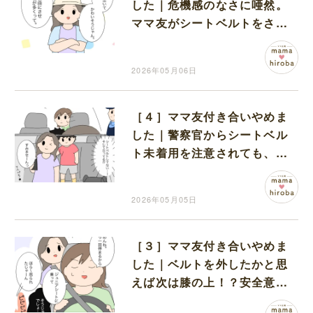
した｜危機感のなさに唖然。
ママ友がシートベルトをさせ
ないのは子どもが可哀想だか
ら
2026年05月06日
［４］ママ友付き合いやめま
した｜警察官からシートベル
ト未着用を注意されても、当
の本人は軽く受け流すだけ
2026年05月05日
［３］ママ友付き合いやめま
した｜ベルトを外したかと思
えば次は膝の上！？安全意識
の低いママ友にモヤモヤが募