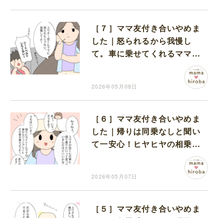
［７］ママ友付き合いやめま
した｜怒られるから我慢し
て。車に乗せてくれるママ友
を悪者にして息子を説得する
ママ
2026年05月08日
［６］ママ友付き合いやめま
した｜帰りは同乗なしと聞い
て一安心！ヒヤヒヤの相乗り
から解放され胸をなで下ろす
2026年05月07日
［５］ママ友付き合いやめま