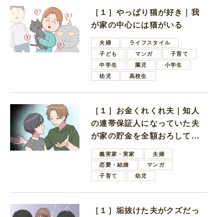
［１］やっぱり猫が好き｜我
が家の中心には猫がいる
夫婦
ライフスタイル
子ども
マンガ
子育て
中学生
園児
小学生
幼児
高校生
［１］お金くれくれ夫｜知人
の連帯保証人になっていた夫
が家の貯金を全額おろしてほ
しいと言ってきた
義実家・実家
夫婦
恋愛・結婚
マンガ
子育て
幼児
［１］垢抜けた夫がクズだっ