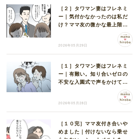
［２］タワマン妻はフレネミ
ー｜気付かなかったのは私だ
け？ママ友の微かな最上階マ
ウントに違和感を覚えた夫
2026年05月29日
［１］タワマン妻はフレネミ
ー｜有難い。知り合いゼロの
不安な入園式で声をかけてく
れた明るく優しそうなママ
2026年05月28日
［１０完］ママ友付き合いや
めました｜付けないなら乗せ