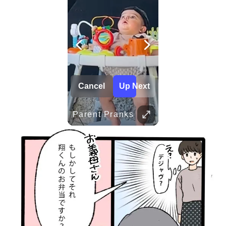
Cancel
Up Next
Her Standards Are Already High
Childhood Memories
Parent Pranks
TRUVID 広島と宮島 – 歴史と美しさ
TRUVID 魅力的な京都――時を超える静寂と伝統美
TRUVID 野生の北海道 – 雪と自然
TRUVID 餅 ― 日本のやさしい甘さと伝統の味
Her standards are already high