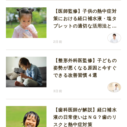
【医師監修】子供の熱中症対
策における経口補水液・塩タ
ブレットの適切な活用法と水
分補給の注意点
2日前
【整形外科医監修】子どもの
姿勢が悪くなる原因と今すぐ
できる改善習慣４選
3日前
【歯科医師が解説】経口補水
液の日常使いはＮＧ？歯のリ
スクと熱中症対策