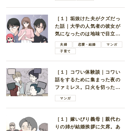
［１］垢抜けた夫がクズだっ
た話｜大学の人気者の彼女が
気になったのは地味で目立た
ない男子学生
夫婦
恋愛・結婚
マンガ
子育て
［１］コワい体験談｜コワい
話をするために集まった夜の
ファミレス。口火を切ったの
は電車好きの男の子ママ
マンガ
［１］嫁いびり義母｜親代わ
りの姉が結婚挨拶に欠席。あ