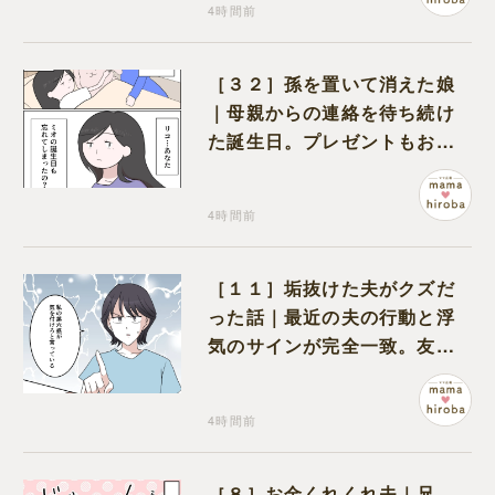
4時間前
［３２］孫を置いて消えた娘
｜母親からの連絡を待ち続け
た誕生日。プレゼントもお祝
いの言葉も届かなかった
4時間前
［１１］垢抜けた夫がクズだ
った話｜最近の夫の行動と浮
気のサインが完全一致。友人
にも忠告され不安になる
4時間前
［８］お金くれくれ夫｜兄