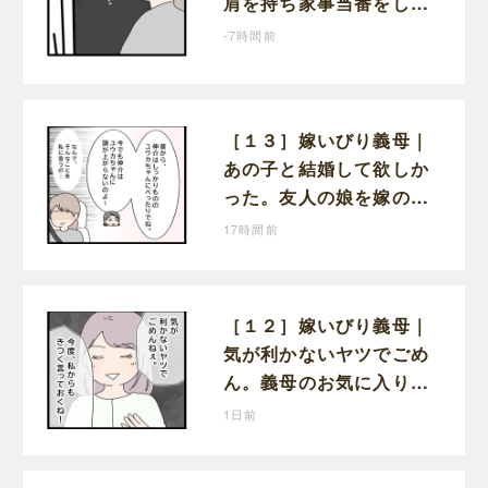
肩を持ち家事当番をしな
かったと責める夫
-7時間前
［１３］嫁いびり義母｜
あの子と結婚して欲しか
った。友人の娘を嫁の前
で褒めちぎる無神経な義
17時間前
母
［１２］嫁いびり義母｜
気が利かないヤツでごめ
ん。義母のお気に入り女
性が夫との親密さを匂わ
1日前
せてくる