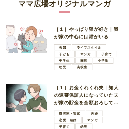
ママ広場オリジナルマンガ
［１］やっぱり猫が好き｜我
が家の中心には猫がいる
夫婦
ライフスタイル
子ども
マンガ
子育て
中学生
園児
小学生
幼児
高校生
［１］お金くれくれ夫｜知人
の連帯保証人になっていた夫
が家の貯金を全額おろしてほ
しいと言ってきた
義実家・実家
夫婦
恋愛・結婚
マンガ
子育て
幼児