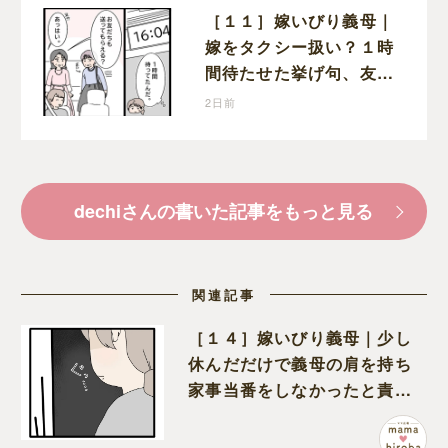
［１１］嫁いびり義母｜
嫁をタクシー扱い？１時
間待たせた挙げ句、友人
まで送らせる義母が図々
2日前
しい
dechiさんの書いた記事をもっと見る
関連記事
［１４］嫁いびり義母｜少し
休んだだけで義母の肩を持ち
家事当番をしなかったと責め
る夫