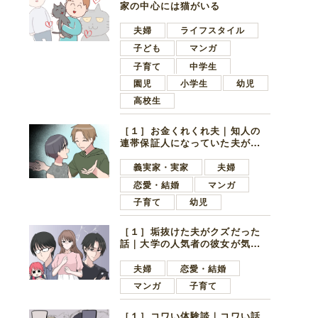
家の中心には猫がいる
夫婦
ライフスタイル
子ども
マンガ
子育て
中学生
園児
小学生
幼児
高校生
［１］お金くれくれ夫｜知人の
連帯保証人になっていた夫が家
の貯金を全額おろしてほしいと
言ってきた
義実家・実家
夫婦
恋愛・結婚
マンガ
子育て
幼児
［１］垢抜けた夫がクズだった
話｜大学の人気者の彼女が気に
なったのは地味で目立たない男
子学生
夫婦
恋愛・結婚
マンガ
子育て
［１］コワい体験談｜コワい話