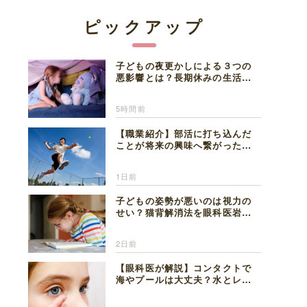
ピックアップ
子どもの夜更かしによる３つの
悪影響とは？長期休みの生活リ
ズムの整え方を精神科医が解説
5時間前
【職業紹介】部活に打ち込んだ
ことが将来の興味へ繋がった。
医師を目指した日々を振り返っ
て思うこと
1日前
子どもの姿勢が悪いのは視力の
せい？猫背解消法を眼科医岩見
理事長が解説
2日前
【眼科医が解説】コンタクトで
海やプールは大丈夫？水とレン
ズの注意点