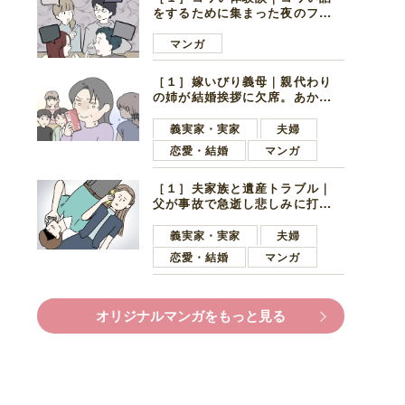
をするために集まった夜のファ
ミレス。口火を切ったのは電車
好きの男の子ママ
マンガ
［１］嫁いびり義母｜親代わり
の姉が結婚挨拶に欠席。あから
さまに不機嫌になった義母
義実家・実家
夫婦
恋愛・結婚
マンガ
［１］夫家族と遺産トラブル｜
父が事故で急逝し悲しみに打ち
ひしがれる妻を力強い言葉で励
ます夫
義実家・実家
夫婦
恋愛・結婚
マンガ
オリジナルマンガをもっと見る