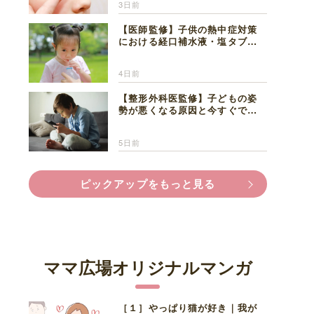
3日前
【医師監修】子供の熱中症対策
における経口補水液・塩タブレ
ットの適切な活用法と水分補給
の注意点
4日前
【整形外科医監修】子どもの姿
勢が悪くなる原因と今すぐでき
る改善習慣４選
5日前
ピックアップをもっと見る
ママ広場オリジナルマンガ
［１］やっぱり猫が好き｜我が