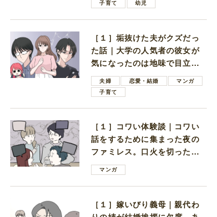
子育て
幼児
［１］垢抜けた夫がクズだっ
た話｜大学の人気者の彼女が
気になったのは地味で目立た
ない男子学生
夫婦
恋愛・結婚
マンガ
子育て
［１］コワい体験談｜コワい
話をするために集まった夜の
ファミレス。口火を切ったの
は電車好きの男の子ママ
マンガ
［１］嫁いびり義母｜親代わ
りの姉が結婚挨拶に欠席。あ