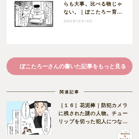
らも大事。比べる物じゃ
ない。｜ぽこたろー育児
漫画
2024年12月16日
ぽこたろーさんの書いた記事をもっと見る
関連記事
［１６］花泥棒｜防犯カメラ
に残された謎の人物。チュー
リップを切った犯人につなが
る証拠になるのか期待する