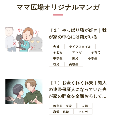
ママ広場オリジナルマンガ
［１］やっぱり猫が好き｜我
が家の中心には猫がいる
夫婦
ライフスタイル
子ども
マンガ
子育て
中学生
園児
小学生
幼児
高校生
［１］お金くれくれ夫｜知人
の連帯保証人になっていた夫
が家の貯金を全額おろしてほ
しいと言ってきた
義実家・実家
夫婦
恋愛・結婚
マンガ