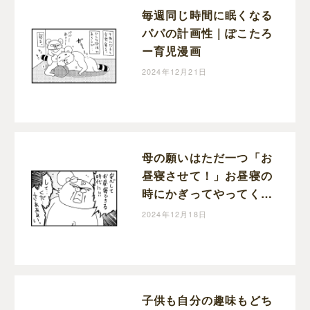
毎週同じ時間に眠くなる
パパの計画性｜ぽこたろ
ー育児漫画
2024年12月21日
母の願いはただ一つ「お
昼寝させて！」お昼寝の
時にかぎってやってくる
宣伝車｜ぽこたろー育児
2024年12月18日
漫画
子供も自分の趣味もどち