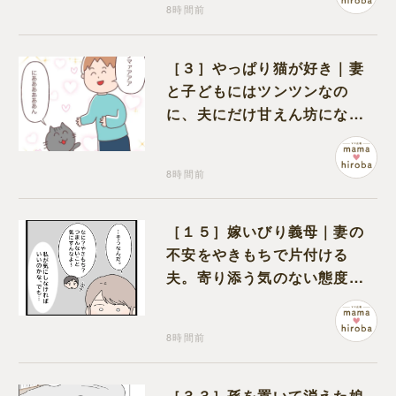
8時間前
［３］やっぱり猫が好き｜妻
と子どもにはツンツンなの
に、夫にだけ甘えん坊になる
猫のギャップに癒される
8時間前
［１５］嫁いびり義母｜妻の
不安をやきもちで片付ける
夫。寄り添う気のない態度に
モヤモヤが募る
8時間前
［３３］孫を置いて消えた娘