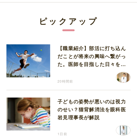
ピックアップ
【職業紹介】部活に打ち込ん
だことが将来の興味へ繋がっ
た。医師を目指した日々を振
り返って思うこと
20時間前
子どもの姿勢が悪いのは視力
のせい？猫背解消法を眼科医
岩見理事長が解説
1日前