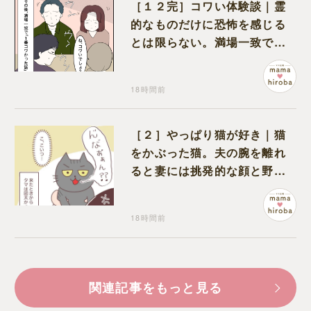
［１２完］コワい体験談｜霊
的なものだけに恐怖を感じる
とは限らない。満場一致でコ
ワいと認定された意外な体験
18時間前
［２］やっぱり猫が好き｜猫
をかぶった猫。夫の腕を離れ
ると妻には挑発的な顔と野太
い鳴き声
18時間前
関連記事をもっと見る