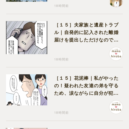
18時間前
［１５］夫家族と遺産トラブ
ル｜自発的に記入された離婚
届けを提出しただけなので、
何も問題なし
18時間前
［１５］花泥棒｜私がやった
の！疑われた友達の弟を守る
ため、涙ながらに自分が犯人
だと名乗り出た娘
18時間前