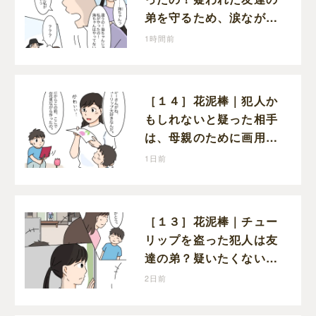
弟を守るため、涙ながら
に自分が犯人だと名乗り
1時間前
出た娘
［１４］花泥棒｜犯人か
もしれないと疑った相手
は、母親のために画用紙
でチューリップを作って
1日前
いただけだった
［１３］花泥棒｜チュー
リップを盗った犯人は友
達の弟？疑いたくない気
持ちと真実の間でひとり
2日前
葛藤する娘