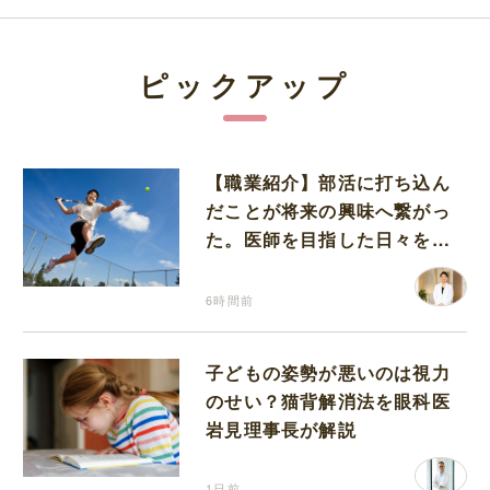
ピックアップ
【職業紹介】部活に打ち込ん
だことが将来の興味へ繋がっ
た。医師を目指した日々を振
り返って思うこと
6時間前
子どもの姿勢が悪いのは視力
のせい？猫背解消法を眼科医
岩見理事長が解説
1日前