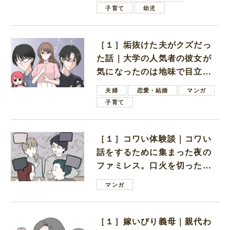
子育て
幼児
［１］垢抜けた夫がクズだっ
た話｜大学の人気者の彼女が
気になったのは地味で目立た
ない男子学生
夫婦
恋愛・結婚
マンガ
子育て
［１］コワい体験談｜コワい
話をするために集まった夜の
ファミレス。口火を切ったの
は電車好きの男の子ママ
マンガ
［１］嫁いびり義母｜親代わ