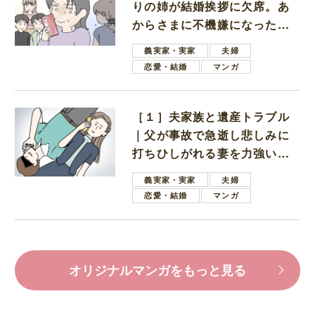
りの姉が結婚挨拶に欠席。あ
からさまに不機嫌になった義
母
義実家・実家
夫婦
恋愛・結婚
マンガ
［１］夫家族と遺産トラブル
｜父が事故で急逝し悲しみに
打ちひしがれる妻を力強い言
葉で励ます夫
義実家・実家
夫婦
恋愛・結婚
マンガ
オリジナルマンガをもっと見る