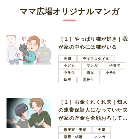
ママ広場オリジナルマンガ
［１］やっぱり猫が好き｜我
が家の中心には猫がいる
夫婦
ライフスタイル
子ども
マンガ
子育て
中学生
園児
小学生
幼児
高校生
［１］お金くれくれ夫｜知人
の連帯保証人になっていた夫
が家の貯金を全額おろしてほ
しいと言ってきた
義実家・実家
夫婦
恋愛・結婚
マンガ