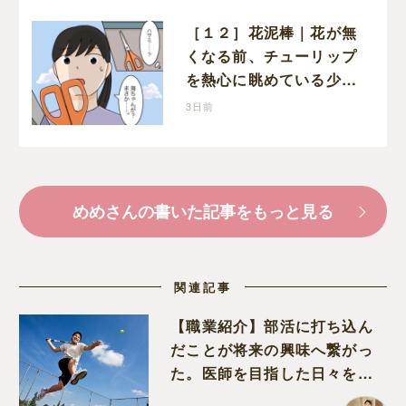
［１２］花泥棒｜花が無
くなる前、チューリップ
を熱心に眺めている少年
がいた
3日前
めめさんの書いた記事をもっと見る
関連記事
【職業紹介】部活に打ち込ん
だことが将来の興味へ繋がっ
た。医師を目指した日々を振
り返って思うこと