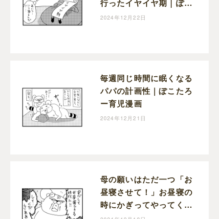
行ったイヤイヤ期｜ぽこ
たろー育児漫画
2024年12月22日
毎週同じ時間に眠くなる
パパの計画性｜ぽこたろ
ー育児漫画
2024年12月21日
母の願いはただ一つ「お
昼寝させて！」お昼寝の
時にかぎってやってくる
宣伝車｜ぽこたろー育児