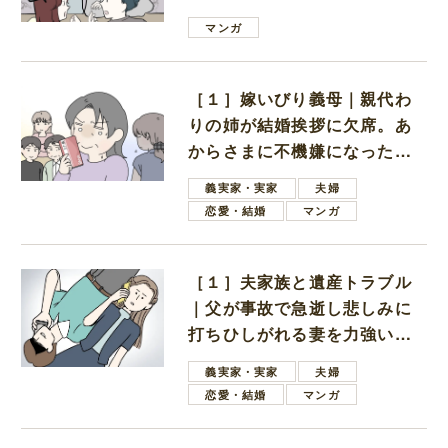
は電車好きの男の子ママ
マンガ
［１］嫁いびり義母｜親代わ
りの姉が結婚挨拶に欠席。あ
からさまに不機嫌になった義
母
義実家・実家
夫婦
恋愛・結婚
マンガ
［１］夫家族と遺産トラブル
｜父が事故で急逝し悲しみに
打ちひしがれる妻を力強い言
葉で励ます夫
義実家・実家
夫婦
恋愛・結婚
マンガ