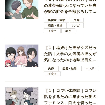
の連帯保証人になっていた夫
が家の貯金を全額おろしてほ
しいと言ってきた
義実家・実家
夫婦
恋愛・結婚
マンガ
子育て
幼児
［１］垢抜けた夫がクズだっ
た話｜大学の人気者の彼女が
気になったのは地味で目立た
ない男子学生
夫婦
恋愛・結婚
マンガ
子育て
［１］コワい体験談｜コワい
話をするために集まった夜の
ファミレス。口火を切ったの