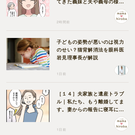
てきた義妹と夫や義母の様子
になんだか違和感
2時間前
子どもの姿勢が悪いのは視力
のせい？猫背解消法を眼科医
岩見理事長が解説
1日前
［１４］夫家族と遺産トラブ
ル｜私たち、もう離婚してま
す。妻からの報告に寝耳に水
の夫は大慌て
1日前