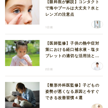
【眼科医が解説】コンタクト
で海やプールは大丈夫？水と
レンズの注意点
1日前
【医師監修】子供の熱中症対
策における経口補水液・塩タ
ブレットの適切な活用法と水
分補給の注意点
2日前
【整形外科医監修】子どもの
姿勢が悪くなる原因と今すぐ
できる改善習慣４選