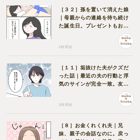
［３２］孫を置いて消えた娘
｜母親からの連絡を待ち続け
た誕生日。プレゼントもお祝
いの言葉も届かなかった
2時間前
［１１］垢抜けた夫がクズだ
った話｜最近の夫の行動と浮
気のサインが完全一致。友人
にも忠告され不安になる
2時間前
［８］お金くれくれ夫｜兄
妹、親子の会話なのに。戻っ