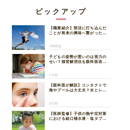
ピックアップ
【職業紹介】部活に打ち込んだ
ことが将来の興味へ繋がった。
医師を目指した日々を振り返っ
て思うこと
1時間前
子どもの姿勢が悪いのは視力の
せい？猫背解消法を眼科医岩見
理事長が解説
1日前
【眼科医が解説】コンタクトで
海やプールは大丈夫？水とレン
ズの注意点
2日前
【医師監修】子供の熱中症対策
における経口補水液・塩タブレ
ットの適切な活用法と水分補給
の注意点