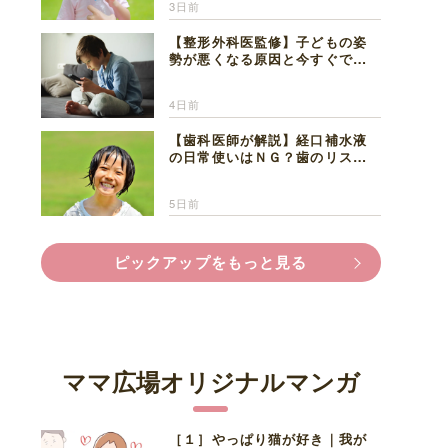
3日前
【整形外科医監修】子どもの姿
勢が悪くなる原因と今すぐでき
る改善習慣４選
4日前
【歯科医師が解説】経口補水液
の日常使いはＮＧ？歯のリスク
と熱中症対策
5日前
ピックアップをもっと見る
ママ広場オリジナルマンガ
［１］やっぱり猫が好き｜我が