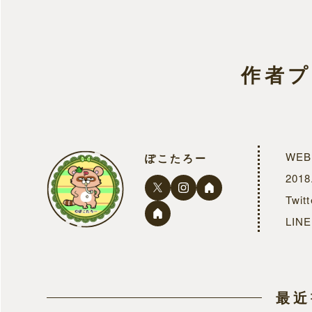
作者
WE
ぽこたろー
201
Twi
LI
最近