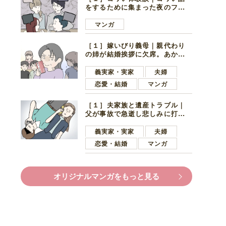
をするために集まった夜のファ
ミレス。口火を切ったのは電車
好きの男の子ママ
マンガ
［１］嫁いびり義母｜親代わり
の姉が結婚挨拶に欠席。あから
さまに不機嫌になった義母
義実家・実家
夫婦
恋愛・結婚
マンガ
［１］夫家族と遺産トラブル｜
父が事故で急逝し悲しみに打ち
ひしがれる妻を力強い言葉で励
ます夫
義実家・実家
夫婦
恋愛・結婚
マンガ
オリジナルマンガをもっと見る