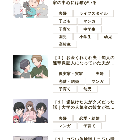
家の中心には猫がいる
夫婦
ライフスタイル
子ども
マンガ
子育て
中学生
園児
小学生
幼児
高校生
［１］お金くれくれ夫｜知人の
連帯保証人になっていた夫が家
の貯金を全額おろしてほしいと
言ってきた
義実家・実家
夫婦
恋愛・結婚
マンガ
子育て
幼児
［１］垢抜けた夫がクズだった
話｜大学の人気者の彼女が気に
なったのは地味で目立たない男
子学生
夫婦
恋愛・結婚
マンガ
子育て
［１］コワい体験談｜コワい話