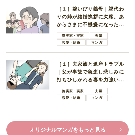
［１］嫁いびり義母｜親代わ
りの姉が結婚挨拶に欠席。あ
からさまに不機嫌になった義
母
義実家・実家
夫婦
恋愛・結婚
マンガ
［１］夫家族と遺産トラブル
｜父が事故で急逝し悲しみに
打ちひしがれる妻を力強い言
葉で励ます夫
義実家・実家
夫婦
恋愛・結婚
マンガ
オリジナルマンガをもっと見る