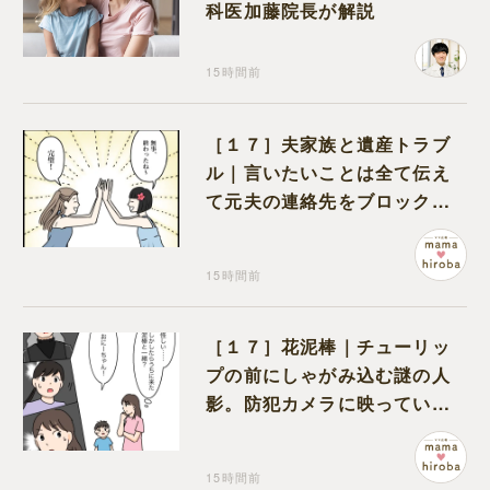
科医加藤院長が解説
15時間前
［１７］夫家族と遺産トラブ
ル｜言いたいことは全て伝え
て元夫の連絡先をブロック。
離婚できた喜びを噛みしめる
15時間前
［１７］花泥棒｜チューリッ
プの前にしゃがみ込む謎の人
影。防犯カメラに映っていた
のは娘の友達だった
15時間前