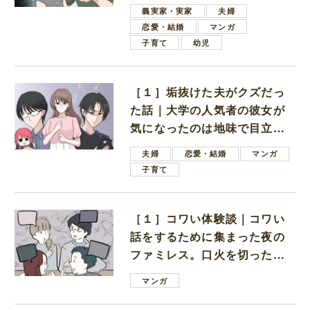
しいと言ってきた
義実家・実家
夫婦
恋愛・結婚
マンガ
子育て
幼児
［１］垢抜けた夫がクズだっ
た話｜大学の人気者の彼女が
気になったのは地味で目立た
ない男子学生
夫婦
恋愛・結婚
マンガ
子育て
［１］コワい体験談｜コワい
話をするために集まった夜の
ファミレス。口火を切ったの
は電車好きの男の子ママ
マンガ