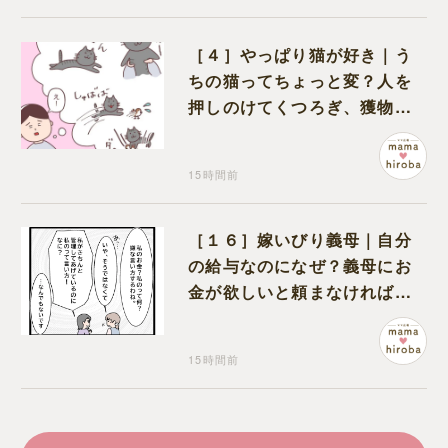
［４］やっぱり猫が好き｜う
ちの猫ってちょっと変？人を
押しのけてくつろぎ、獲物に
も物怖じしない鋼のハート
15時間前
［１６］嫁いびり義母｜自分
の給与なのになぜ？義母にお
金が欲しいと頼まなければな
らない状況に疑問を抱く
15時間前