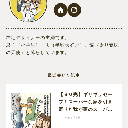
在宅デザイナーの主婦です。
息子（小学生）、夫（半額大好き）、猫（太り気味
の天使）と暮らしています。
最近書いた記事
【３０完】ギリギリセー
フ！スーパーな家を引き
寄せた我が家のスーパー
ヒーローに感謝！半額一
2023年4月6日
家、家を買う｜ポジョの