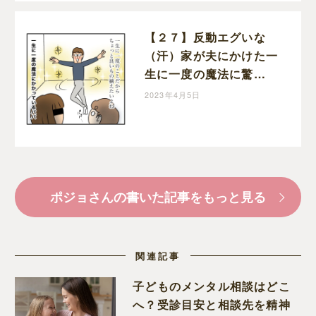
【２７】反動エグいな
（汗）家が夫にかけた一
生に一度の魔法に驚
愕・・半額一家、家を買
2023年4月5日
う｜ポジョの息子絵日記
ポジョさんの書いた記事をもっと見る
関連記事
子どものメンタル相談はどこ
へ？受診目安と相談先を精神