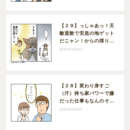
息子絵日記
【２９】っしゃあっ！天
敵退散で安息の地ゲット
だニャン！からの揺り戻
し・・半額一家、家を買
2023年4月6日
う｜ポジョの息子絵日記
【２８】変わり身すご
（汗）持ち家パワーで嫌
だった仕事もなんのそ
の！半額一家、家を買う
2023年4月5日
｜ポジョの息子絵日記