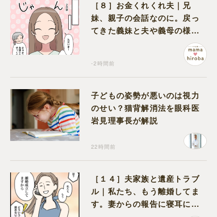
［８］お金くれくれ夫｜兄
妹、親子の会話なのに。戻っ
てきた義妹と夫や義母の様子
になんだか違和感
-2時間前
子どもの姿勢が悪いのは視力
のせい？猫背解消法を眼科医
岩見理事長が解説
22時間前
［１４］夫家族と遺産トラブ
ル｜私たち、もう離婚してま
す。妻からの報告に寝耳に水
の夫は大慌て