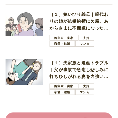
［１］嫁いびり義母｜親代わ
りの姉が結婚挨拶に欠席。あ
からさまに不機嫌になった義
母
義実家・実家
夫婦
恋愛・結婚
マンガ
［１］夫家族と遺産トラブル
｜父が事故で急逝し悲しみに
打ちひしがれる妻を力強い言
葉で励ます夫
義実家・実家
夫婦
恋愛・結婚
マンガ