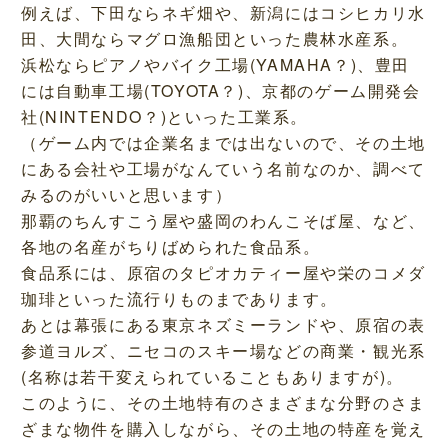
例えば、下田ならネギ畑や、新潟にはコシヒカリ水
田、大間ならマグロ漁船団といった農林水産系。
浜松ならピアノやバイク工場(YAMAHA？)、豊田
には自動車工場(TOYOTA？)、京都のゲーム開発会
社(NINTENDO？)といった工業系。
（ゲーム内では企業名までは出ないので、その土地
にある会社や工場がなんていう名前なのか、調べて
みるのがいいと思います）
那覇のちんすこう屋や盛岡のわんこそば屋、など、
各地の名産がちりばめられた食品系。
食品系には、原宿のタピオカティー屋や栄のコメダ
珈琲といった流行りものまであります。
あとは幕張にある東京ネズミーランドや、原宿の表
参道ヨルズ、ニセコのスキー場などの商業・観光系
(名称は若干変えられていることもありますが)。
このように、その土地特有のさまざまな分野のさま
ざまな物件を購入しながら、その土地の特産を覚え