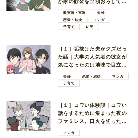
が家の貯金を全額おろしてほ
しいと言ってきた
義実家・実家
夫婦
恋愛・結婚
マンガ
子育て
幼児
［１］垢抜けた夫がクズだっ
た話｜大学の人気者の彼女が
気になったのは地味で目立た
ない男子学生
夫婦
恋愛・結婚
マンガ
子育て
［１］コワい体験談｜コワい
話をするために集まった夜の
ファミレス。口火を切ったの
は電車好きの男の子ママ
マンガ