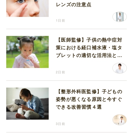
レンズの注意点
1日前
【医師監修】子供の熱中症対
策における経口補水液・塩タ
ブレットの適切な活用法と水
分補給の注意点
2日前
【整形外科医監修】子どもの
姿勢が悪くなる原因と今すぐ
できる改善習慣４選
3日前