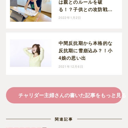
は親とのルールを破
る！？子供との攻防戦！
ひらめいた！じゃないか
2022年1月2日
らー！
中間反抗期から本格的な
反抗期に雪崩込み？！小
4娘の思い出
2021年12月6日
チャリダー主婦さんの書いた記事をもっと見る
関連記事