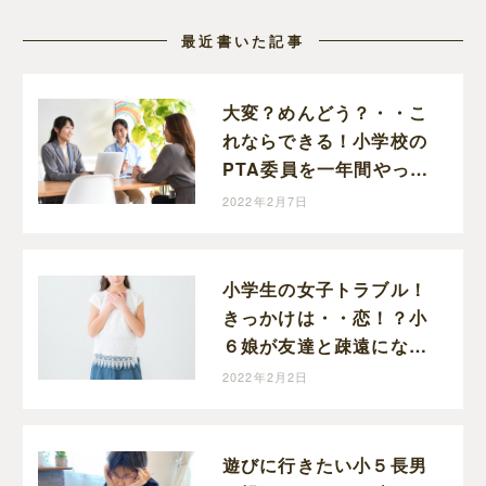
最近書いた記事
大変？めんどう？・・こ
れならできる！小学校の
PTA委員を一年間やって
みて思ったこと。
2022年2月7日
小学生の女子トラブル！
きっかけは・・恋！？小
６娘が友達と疎遠になっ
た話
2022年2月2日
遊びに行きたい小５長男