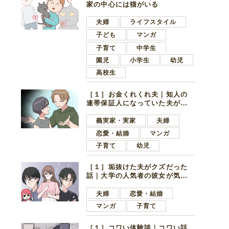
家の中心には猫がいる
夫婦
ライフスタイル
子ども
マンガ
子育て
中学生
園児
小学生
幼児
高校生
［１］お金くれくれ夫｜知人の
連帯保証人になっていた夫が家
の貯金を全額おろしてほしいと
言ってきた
義実家・実家
夫婦
恋愛・結婚
マンガ
子育て
幼児
［１］垢抜けた夫がクズだった
話｜大学の人気者の彼女が気に
なったのは地味で目立たない男
子学生
夫婦
恋愛・結婚
マンガ
子育て
［１］コワい体験談｜コワい話