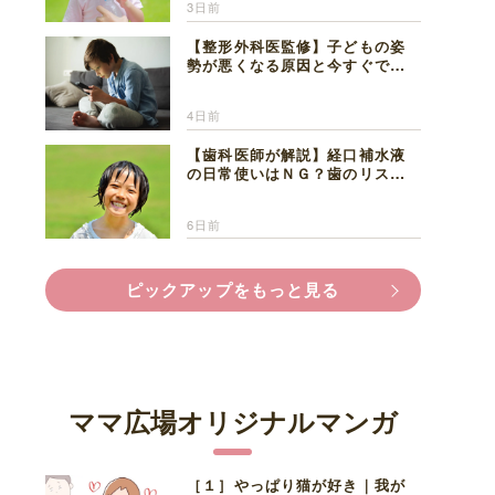
3日前
【整形外科医監修】子どもの姿
勢が悪くなる原因と今すぐでき
る改善習慣４選
4日前
【歯科医師が解説】経口補水液
の日常使いはＮＧ？歯のリスク
と熱中症対策
6日前
ピックアップをもっと見る
ママ広場オリジナルマンガ
［１］やっぱり猫が好き｜我が