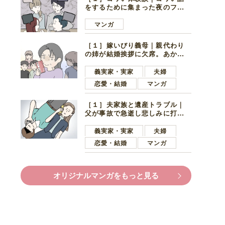
をするために集まった夜のファ
ミレス。口火を切ったのは電車
好きの男の子ママ
マンガ
［１］嫁いびり義母｜親代わり
の姉が結婚挨拶に欠席。あから
さまに不機嫌になった義母
義実家・実家
夫婦
恋愛・結婚
マンガ
［１］夫家族と遺産トラブル｜
父が事故で急逝し悲しみに打ち
ひしがれる妻を力強い言葉で励
ます夫
義実家・実家
夫婦
恋愛・結婚
マンガ
オリジナルマンガをもっと見る