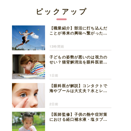
ピックアップ
【職業紹介】部活に打ち込んだ
ことが将来の興味へ繋がった。
医師を目指した日々を振り返っ
て思うこと
13時間前
子どもの姿勢が悪いのは視力の
せい？猫背解消法を眼科医岩見
理事長が解説
1日前
【眼科医が解説】コンタクトで
海やプールは大丈夫？水とレン
ズの注意点
2日前
【医師監修】子供の熱中症対策
における経口補水液・塩タブレ
ットの適切な活用法と水分補給
の注意点