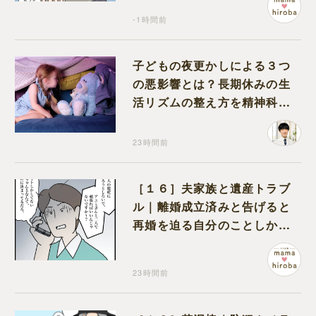
-1時間前
子どもの夜更かしによる３つ
の悪影響とは？長期休みの生
活リズムの整え方を精神科医
が解説
23時間前
［１６］夫家族と遺産トラブ
ル｜離婚成立済みと告げると
再婚を迫る自分のことしか考
えない元夫
23時間前