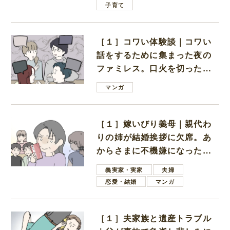
子育て
［１］コワい体験談｜コワい
話をするために集まった夜の
ファミレス。口火を切ったの
は電車好きの男の子ママ
マンガ
［１］嫁いびり義母｜親代わ
りの姉が結婚挨拶に欠席。あ
からさまに不機嫌になった義
母
義実家・実家
夫婦
恋愛・結婚
マンガ
［１］夫家族と遺産トラブル