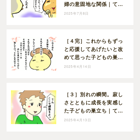
婦の意固地な関係｜てる
子の育児日記
2025年7月8日
［４完］これからもずっ
と応援してあげたいと改
めて思った子どもの巣立
ち｜てる子の育児日記
2025年4月14日
［３］別れの瞬間。寂し
さとともに成長を実感し
た子どもの巣立ち｜てる
子の育児日記
2025年4月13日