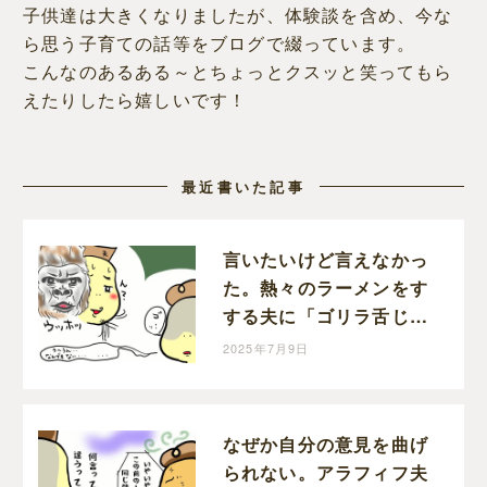
子供達は大きくなりましたが、体験談を含め、今な
ら思う子育ての話等をブログで綴っています。
こんなのあるある～とちょっとクスッと笑ってもら
えたりしたら嬉しいです！
最近書いた記事
言いたいけど言えなかっ
た。熱々のラーメンをす
する夫に「ゴリラ舌じゃ
ん」って。｜てる子の育
2025年7月9日
児日記
なぜか自分の意見を曲げ
られない。アラフィフ夫