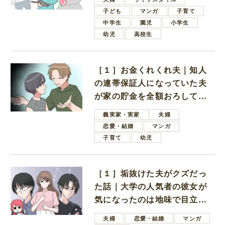
子ども
マンガ
子育て
中学生
園児
小学生
幼児
高校生
［１］お金くれくれ夫｜知人
の連帯保証人になっていた夫
が家の貯金を全額おろしてほ
しいと言ってきた
義実家・実家
夫婦
恋愛・結婚
マンガ
子育て
幼児
［１］垢抜けた夫がクズだっ
た話｜大学の人気者の彼女が
気になったのは地味で目立た
ない男子学生
夫婦
恋愛・結婚
マンガ