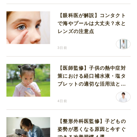
【眼科医が解説】コンタクト
で海やプールは大丈夫？水と
レンズの注意点
3日前
【医師監修】子供の熱中症対
策における経口補水液・塩タ
ブレットの適切な活用法と水
分補給の注意点
4日前
【整形外科医監修】子どもの
姿勢が悪くなる原因と今すぐ
できる改善習慣４選