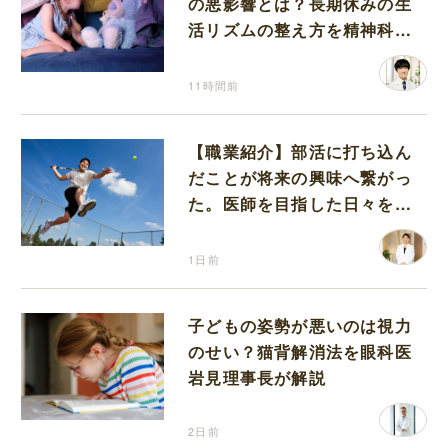
の悪影響とは？長期休みの生
活リズムの整え方を精神科医
が解説
11時間前
【職業紹介】部活に打ち込ん
だことが将来の興味へ繋がっ
た。医師を目指した日々を振
り返って思うこと
1日前
子どもの姿勢が悪いのは視力
のせい？猫背解消法を眼科医
岩見理事長が解説
2日前