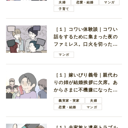
夫婦
恋愛・結婚
マンガ
子育て
［１］コワい体験談｜コワい
話をするために集まった夜の
ファミレス。口火を切ったの
は電車好きの男の子ママ
マンガ
［１］嫁いびり義母｜親代わ
りの姉が結婚挨拶に欠席。あ
からさまに不機嫌になった義
母
義実家・実家
夫婦
恋愛・結婚
マンガ
［１］夫家族と遺産トラブル