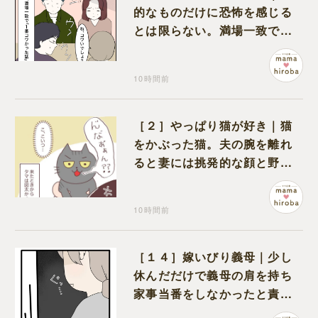
的なものだけに恐怖を感じる
とは限らない。満場一致でコ
ワいと認定された意外な体験
10時間前
［２］やっぱり猫が好き｜猫
をかぶった猫。夫の腕を離れ
ると妻には挑発的な顔と野太
い鳴き声
10時間前
［１４］嫁いびり義母｜少し
休んだだけで義母の肩を持ち
家事当番をしなかったと責め
る夫