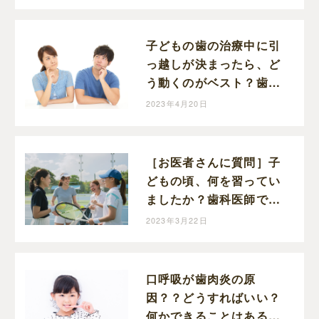
子どもの歯の治療中に引
っ越しが決まったら、ど
う動くのがベスト？歯科
医師、藤本先生に伺いま
2023年4月20日
した！
［お医者さんに質問］子
どもの頃、何を習ってい
ましたか？歯科医師で、
二児の母でもある藤本先
2023年3月22日
生に伺いました！
口呼吸が歯肉炎の原
因？？どうすればいい？
何かできることはある？