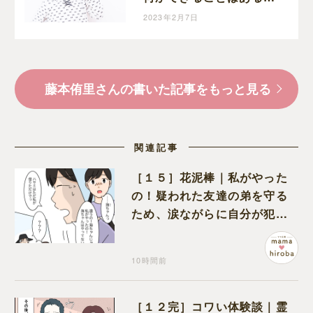
歯科医師藤本先生に伺い
2023年2月7日
ました！
藤本侑里さんの書いた記事をもっと見る
関連記事
［１５］花泥棒｜私がやった
の！疑われた友達の弟を守る
ため、涙ながらに自分が犯人
だと名乗り出た娘
10時間前
［１２完］コワい体験談｜霊