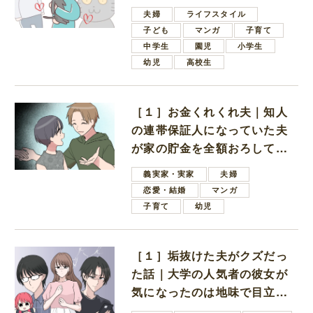
夫婦
ライフスタイル
子ども
マンガ
子育て
中学生
園児
小学生
幼児
高校生
［１］お金くれくれ夫｜知人
の連帯保証人になっていた夫
が家の貯金を全額おろしてほ
しいと言ってきた
義実家・実家
夫婦
恋愛・結婚
マンガ
子育て
幼児
［１］垢抜けた夫がクズだっ
た話｜大学の人気者の彼女が
気になったのは地味で目立た
ない男子学生