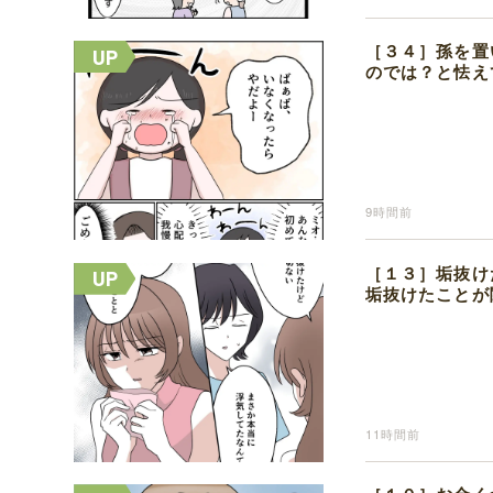
［３４］孫を置
のでは？と怯え
9時間前
［１３］垢抜け
垢抜けたことが
11時間前