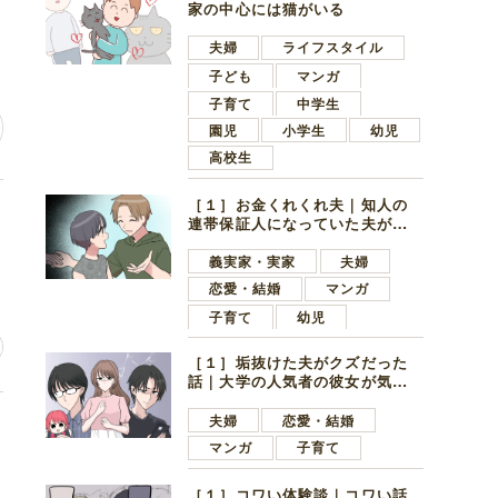
う
家の中心には猫がいる
夫婦
ライフスタイル
子ども
マンガ
子育て
中学生
園児
小学生
幼児
高校生
［１］お金くれくれ夫｜知人の
を
連帯保証人になっていた夫が家
の貯金を全額おろしてほしいと
言ってきた
義実家・実家
夫婦
恋愛・結婚
マンガ
子育て
幼児
［１］垢抜けた夫がクズだった
話｜大学の人気者の彼女が気に
なったのは地味で目立たない男
子学生
夫婦
恋愛・結婚
こ
マンガ
子育て
［１］コワい体験談｜コワい話