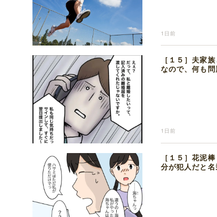
1日前
［１５］夫家族
なので、何も問
1日前
［１５］花泥棒
分が犯人だと名