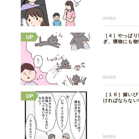
2時間前
［４］やっぱり
ぎ、獲物にも物
5時間前
［１６］嫁いび
ければならない
8時間前