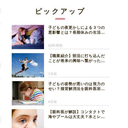
ピックアップ
子どもの夜更かしによる３つの
悪影響とは？長期休みの生活リ
ズムの整え方を精神科医が解説
22時間前
【職業紹介】部活に打ち込んだ
ことが将来の興味へ繋がった。
医師を目指した日々を振り返っ
て思うこと
1日前
子どもの姿勢が悪いのは視力の
な
せい？猫背解消法を眼科医岩見
理事長が解説
2日前
【眼科医が解説】コンタクトで
海やプールは大丈夫？水とレン
ズの注意点