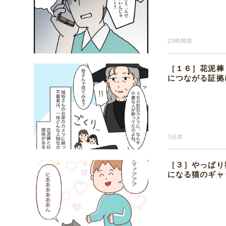
23時間前
［１６］花泥棒
につながる証拠
1日前
［３］やっぱり
になる猫のギャ