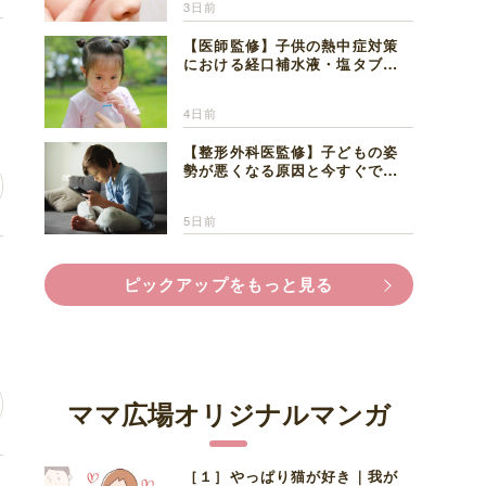
3日前
【医師監修】子供の熱中症対策
う
における経口補水液・塩タブレ
ットの適切な活用法と水分補給
の注意点
4日前
【整形外科医監修】子どもの姿
勢が悪くなる原因と今すぐでき
る改善習慣４選
5日前
、
ピックアップをもっと見る
ママ広場オリジナルマンガ
［１］やっぱり猫が好き｜我が