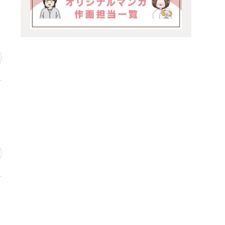
レ
思
た