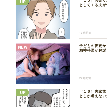
［１０］お金く
としてくる夫が
13時間前
子どもの夜更か
精神科医が解説
22時間前
［１６］夫家族
としか考えない