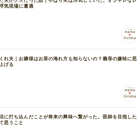
た夫がクズだった話｜やはり夫は浮気していた。オシャレな
浮気現場に遭遇
くれ夫｜お嬢様はお茶の淹れ方も知らないの？義母の嫌味に
上げる
活に打ち込んだことが将来の興味へ繋がった。医師を目指し
て思うこと