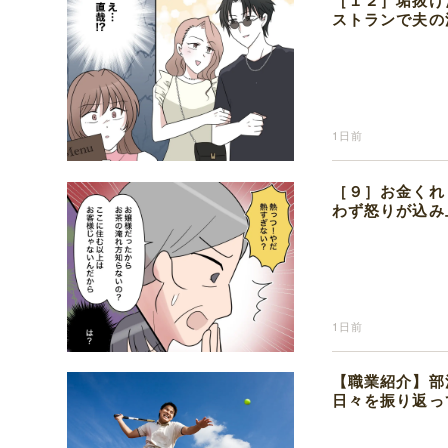
［１２］垢抜け
ストランで夫の
1日前
［９］お金くれ
わず怒りが込み
1日前
【職業紹介】部
日々を振り返っ