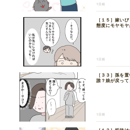
1日前
［１５］嫁いび
態度にモヤモヤ
1日前
［３３］孫を置
誰？娘が戻って
1日前