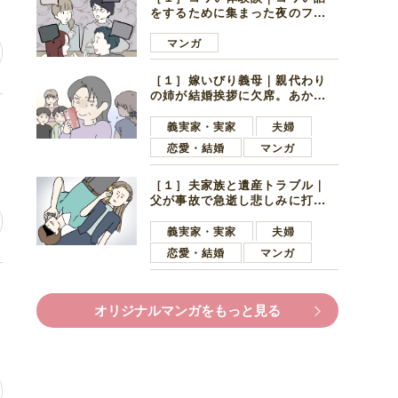
をするために集まった夜のファ
ミレス。口火を切ったのは電車
好きの男の子ママ
マンガ
［１］嫁いびり義母｜親代わり
の姉が結婚挨拶に欠席。あから
さまに不機嫌になった義母
人
義実家・実家
夫婦
恋愛・結婚
マンガ
［１］夫家族と遺産トラブル｜
父が事故で急逝し悲しみに打ち
ひしがれる妻を力強い言葉で励
ます夫
義実家・実家
夫婦
恋愛・結婚
マンガ
坊
オリジナルマンガをもっと見る