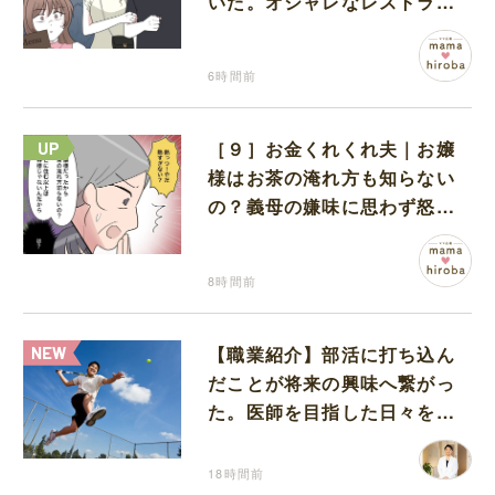
いた。オシャレなレストラン
で夫の浮気現場に遭遇
6時間前
［９］お金くれくれ夫｜お嬢
様はお茶の淹れ方も知らない
の？義母の嫌味に思わず怒り
が込み上げる
8時間前
【職業紹介】部活に打ち込ん
だことが将来の興味へ繋がっ
た。医師を目指した日々を振
り返って思うこと
18時間前