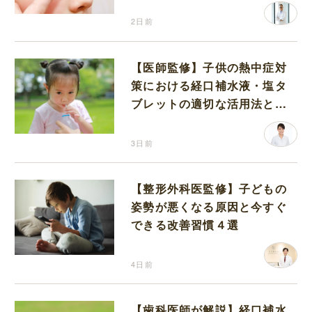
2日前
【医師監修】子供の熱中症対
策における経口補水液・塩タ
ブレットの適切な活用法と水
分補給の注意点
3日前
【整形外科医監修】子どもの
姿勢が悪くなる原因と今すぐ
できる改善習慣４選
4日前
【歯科医師が解説】経口補水