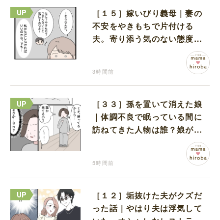
［１５］嫁いびり義母｜妻の
不安をやきもちで片付ける
夫。寄り添う気のない態度に
モヤモヤが募る
3時間前
［３３］孫を置いて消えた娘
｜体調不良で眠っている間に
訪ねてきた人物は誰？娘が戻
ってきたのかと不安になる
5時間前
［１２］垢抜けた夫がクズだ
った話｜やはり夫は浮気して