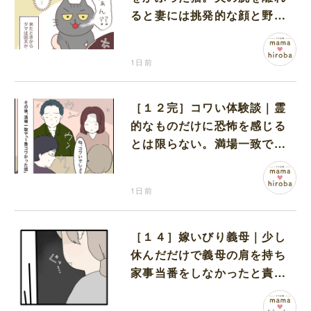
ると妻には挑発的な顔と野太
い鳴き声
1日前
［１２完］コワい体験談｜霊
的なものだけに恐怖を感じる
とは限らない。満場一致でコ
ワいと認定された意外な体験
1日前
［１４］嫁いびり義母｜少し
休んだだけで義母の肩を持ち
家事当番をしなかったと責め
る夫