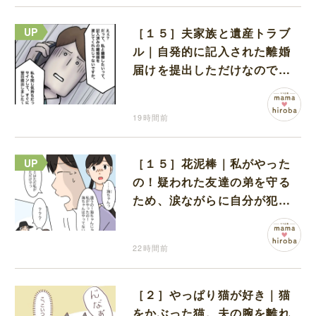
［１５］夫家族と遺産トラブ
ル｜自発的に記入された離婚
届けを提出しただけなので、
何も問題なし
19時間前
［１５］花泥棒｜私がやった
の！疑われた友達の弟を守る
ため、涙ながらに自分が犯人
だと名乗り出た娘
22時間前
［２］やっぱり猫が好き｜猫
をかぶった猫。夫の腕を離れ