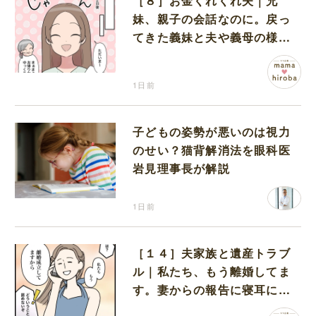
［８］お金くれくれ夫｜兄
妹、親子の会話なのに。戻っ
てきた義妹と夫や義母の様子
になんだか違和感
1日前
子どもの姿勢が悪いのは視力
のせい？猫背解消法を眼科医
岩見理事長が解説
1日前
［１４］夫家族と遺産トラブ
ル｜私たち、もう離婚してま
す。妻からの報告に寝耳に水
の夫は大慌て