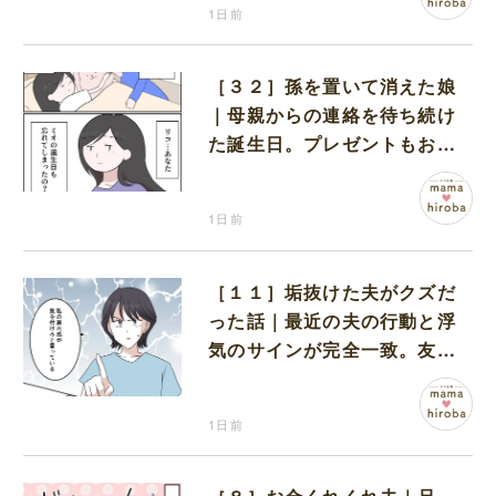
1日前
［３２］孫を置いて消えた娘
｜母親からの連絡を待ち続け
た誕生日。プレゼントもお祝
いの言葉も届かなかった
1日前
［１１］垢抜けた夫がクズだ
った話｜最近の夫の行動と浮
気のサインが完全一致。友人
にも忠告され不安になる
1日前