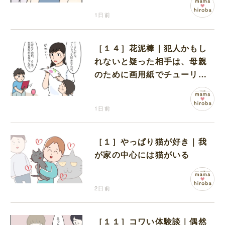
1日前
［１４］花泥棒｜犯人かもし
れないと疑った相手は、母親
のために画用紙でチューリッ
プを作っていただけだった
1日前
［１］やっぱり猫が好き｜我
が家の中心には猫がいる
2日前
［１１］コワい体験談｜偶然