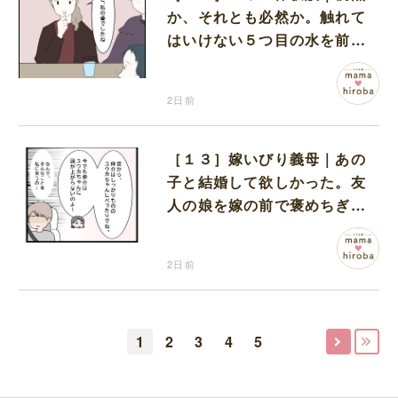
か、それとも必然か。触れて
はいけない５つ目の水を前に
コワい話を続ける一同
2日前
［１３］嫁いびり義母｜あの
子と結婚して欲しかった。友
人の娘を嫁の前で褒めちぎる
無神経な義母
2日前
1
2
3
4
5