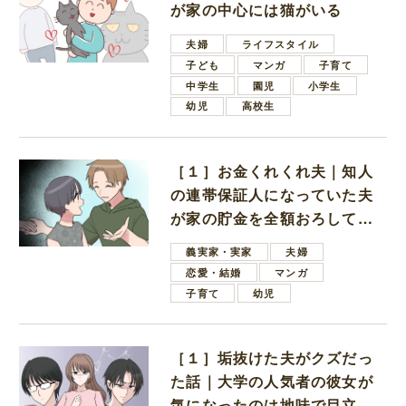
が家の中心には猫がいる
夫婦
ライフスタイル
子ども
マンガ
子育て
中学生
園児
小学生
幼児
高校生
［１］お金くれくれ夫｜知人
の連帯保証人になっていた夫
が家の貯金を全額おろしてほ
しいと言ってきた
義実家・実家
夫婦
恋愛・結婚
マンガ
子育て
幼児
［１］垢抜けた夫がクズだっ
た話｜大学の人気者の彼女が
気になったのは地味で目立た