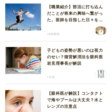
【職業紹介】部活に打ち込ん
だことが将来の興味へ繋がっ
た。医師を目指した日々を振
り返って思うこと
18時間前
子どもの姿勢が悪いのは視力
のせい？猫背解消法を眼科医
岩見理事長が解説
1日前
【眼科医が解説】コンタクト
で海やプールは大丈夫？水と
レンズの注意点