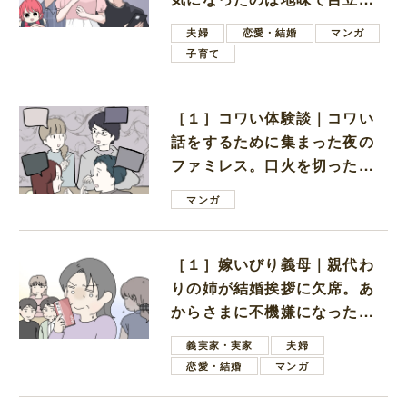
ない男子学生
夫婦
恋愛・結婚
マンガ
子育て
［１］コワい体験談｜コワい
話をするために集まった夜の
ファミレス。口火を切ったの
は電車好きの男の子ママ
マンガ
［１］嫁いびり義母｜親代わ
りの姉が結婚挨拶に欠席。あ
からさまに不機嫌になった義
母
義実家・実家
夫婦
恋愛・結婚
マンガ