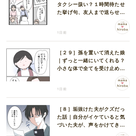
タクシー扱い？１時間待たせ
た挙げ句、友人まで送らせる
義母が図々しい
1日前
［２９］孫を置いて消えた娘
｜ずっと一緒にいてくれる？
小さな体で全てを受け止める
孫の手を離したりしない
1日前
［８］垢抜けた夫がクズだっ
た話｜自分がイケていると気
づいた夫が、声をかけてきた
女性達と交流を持ち始める