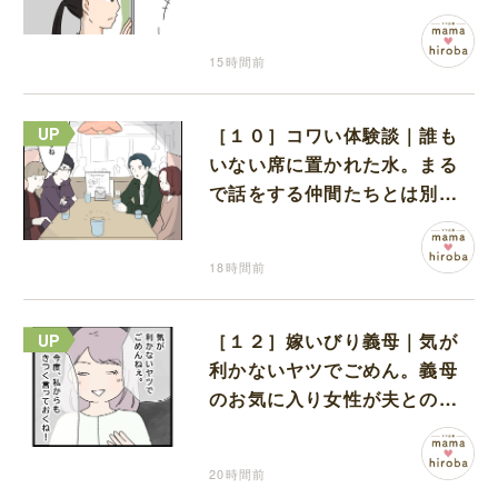
間でひとり葛藤する娘
15時間前
［１０］コワい体験談｜誰も
いない席に置かれた水。まる
で話をする仲間たちとは別に
何かがいるみたい
18時間前
［１２］嫁いびり義母｜気が
利かないヤツでごめん。義母
のお気に入り女性が夫との親
密さを匂わせてくる
20時間前