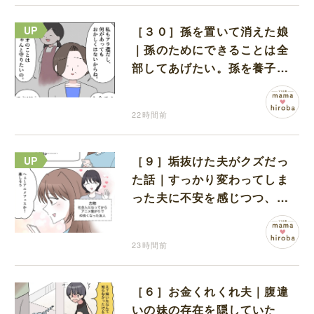
［３０］孫を置いて消えた娘
｜孫のためにできることは全
部してあげたい。孫を養子に
迎えることを決意
22時間前
［９］垢抜けた夫がクズだっ
た話｜すっかり変わってしま
った夫に不安を感じつつ、友
人から誘われたアニメフェス
へ出かけることに
23時間前
［６］お金くれくれ夫｜腹違
いの妹の存在を隠していた