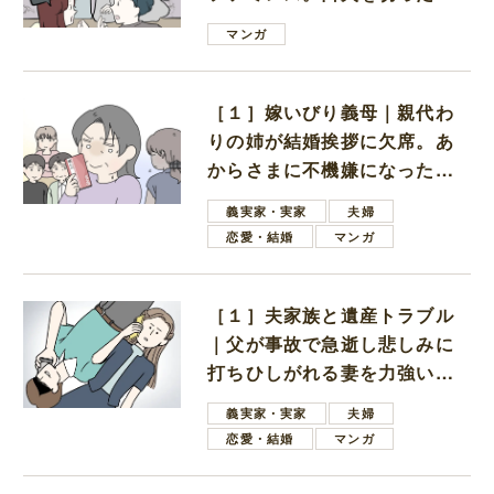
は電車好きの男の子ママ
マンガ
［１］嫁いびり義母｜親代わ
りの姉が結婚挨拶に欠席。あ
からさまに不機嫌になった義
母
義実家・実家
夫婦
恋愛・結婚
マンガ
［１］夫家族と遺産トラブル
｜父が事故で急逝し悲しみに
打ちひしがれる妻を力強い言
葉で励ます夫
義実家・実家
夫婦
恋愛・結婚
マンガ