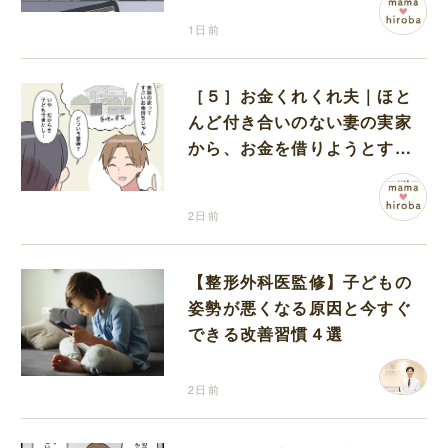
1日前
［５］お金くれくれ夫｜ほと
んど付き合いのない妻の実家
から、お金を借りようとする
夫が怪しすぎる
2日前
【整形外科医監修】子どもの
姿勢が悪くなる原因と今すぐ
できる改善習慣４選
2日前