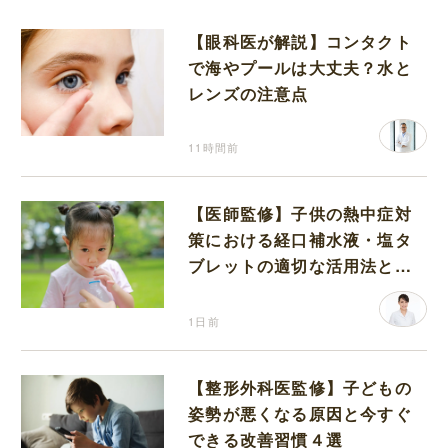
【眼科医が解説】コンタクト
で海やプールは大丈夫？水と
レンズの注意点
11時間前
【医師監修】子供の熱中症対
策における経口補水液・塩タ
ブレットの適切な活用法と水
分補給の注意点
1日前
【整形外科医監修】子どもの
姿勢が悪くなる原因と今すぐ
できる改善習慣４選