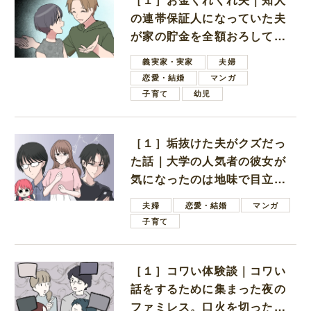
の連帯保証人になっていた夫
が家の貯金を全額おろしてほ
しいと言ってきた
義実家・実家
夫婦
恋愛・結婚
マンガ
子育て
幼児
［１］垢抜けた夫がクズだっ
た話｜大学の人気者の彼女が
気になったのは地味で目立た
ない男子学生
夫婦
恋愛・結婚
マンガ
子育て
［１］コワい体験談｜コワい
話をするために集まった夜の
ファミレス。口火を切ったの