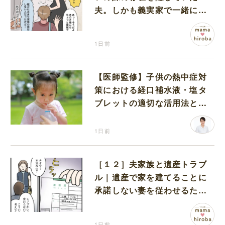
夫。しかも義実家で一緒に暮
らすことになり困惑する妻
1日前
【医師監修】子供の熱中症対
策における経口補水液・塩タ
ブレットの適切な活用法と水
分補給の注意点
1日前
［１２］夫家族と遺産トラブ
ル｜遺産で家を建てることに
承諾しない妻を従わせるため
に夫が取り出したのは離婚届
1日前