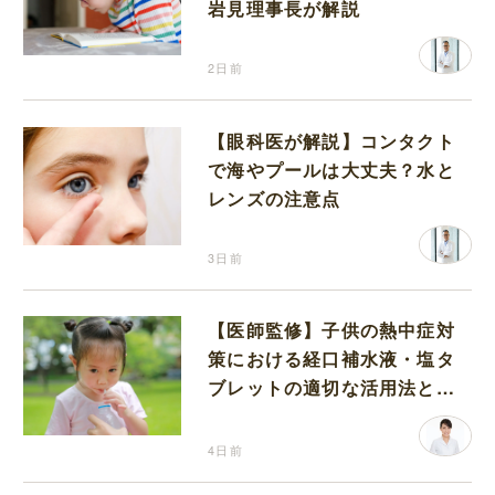
岩見理事長が解説
2日前
【眼科医が解説】コンタクト
で海やプールは大丈夫？水と
レンズの注意点
3日前
【医師監修】子供の熱中症対
策における経口補水液・塩タ
ブレットの適切な活用法と水
分補給の注意点
4日前