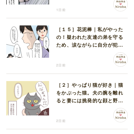
1日前
［１５］花泥棒｜私がやった
の！疑われた友達の弟を守る
ため、涙ながらに自分が犯人
だと名乗り出た娘
2日前
［２］やっぱり猫が好き｜猫
をかぶった猫。夫の腕を離れ
ると妻には挑発的な顔と野太
い鳴き声
2日前