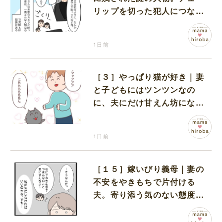
リップを切った犯人につなが
る証拠になるのか期待する
1日前
［３］やっぱり猫が好き｜妻
と子どもにはツンツンなの
に、夫にだけ甘えん坊になる
猫のギャップに癒される
1日前
［１５］嫁いびり義母｜妻の
不安をやきもちで片付ける
夫。寄り添う気のない態度に
モヤモヤが募る