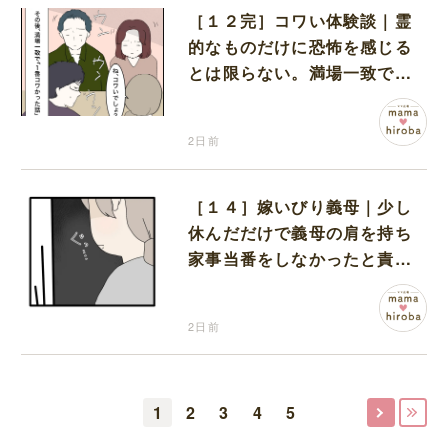
［１２完］コワい体験談｜霊
的なものだけに恐怖を感じる
とは限らない。満場一致でコ
ワいと認定された意外な体験
2日前
［１４］嫁いびり義母｜少し
休んだだけで義母の肩を持ち
家事当番をしなかったと責め
る夫
2日前
1
2
3
4
5