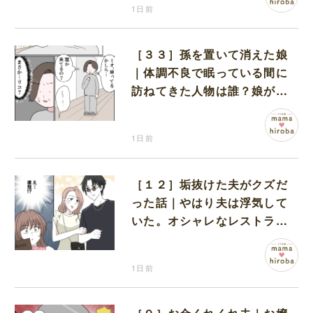
1日前
［３３］孫を置いて消えた娘
｜体調不良で眠っている間に
訪ねてきた人物は誰？娘が戻
ってきたのかと不安になる
1日前
［１２］垢抜けた夫がクズだ
った話｜やはり夫は浮気して
いた。オシャレなレストラン
で夫の浮気現場に遭遇
1日前