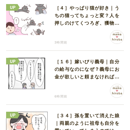
［４］やっぱり猫が好き｜う
ちの猫ってちょっと変？人を
押しのけてくつろぎ、獲物に
も物怖じしない鋼のハート
3時間前
［１６］嫁いびり義母｜自分
の給与なのになぜ？義母にお
金が欲しいと頼まなければな
らない状況に疑問を抱く
6時間前
［３４］孫を置いて消えた娘
｜両親のように祖母も自分を