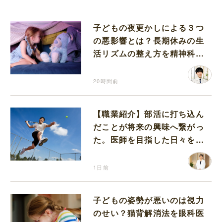
子どもの夜更かしによる３つ
の悪影響とは？長期休みの生
活リズムの整え方を精神科医
が解説
20時間前
【職業紹介】部活に打ち込ん
だことが将来の興味へ繋がっ
た。医師を目指した日々を振
り返って思うこと
1日前
子どもの姿勢が悪いのは視力
のせい？猫背解消法を眼科医