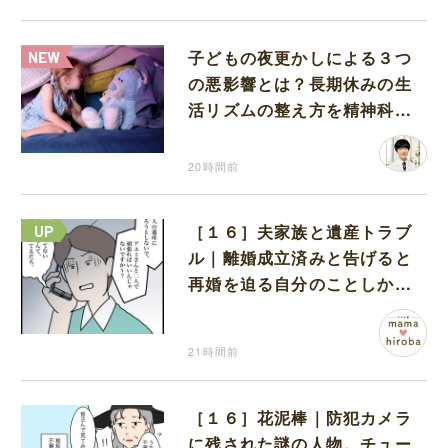
子どもの夜更かしによる３つ
の悪影響とは？長期休みの生
活リズムの整え方を精神科医
が解説
20時間前
［１６］夫家族と遺産トラブ
ル｜離婚成立済みと告げると
再婚を迫る自分のことしか考
えない元夫
21時間前
［１６］花泥棒｜防犯カメラ
に残された謎の人物。チュー