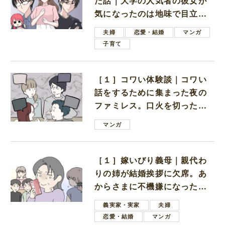
た話｜大学の人気者の彼女が
気になったのは地味で目立た
ない男子学生
夫婦
恋愛・結婚
マンガ
子育て
［１］コワい体験談｜コワい
話をするために集まった夜の
ファミレス。口火を切ったの
は電車好きの男の子ママ
マンガ
［１］嫁いびり義母｜親代わ
りの姉が結婚挨拶に欠席。あ
からさまに不機嫌になった義
母
義実家・実家
夫婦
恋愛・結婚
マンガ