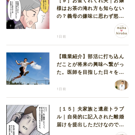
［９］お金くれくれ夫｜お嬢
様はお茶の淹れ方も知らない
の？義母の嫌味に思わず怒り
が込み上げる
1日前
【職業紹介】部活に打ち込ん
だことが将来の興味へ繋がっ
た。医師を目指した日々を振
り返って思うこと
1日前
［１５］夫家族と遺産トラブ
ル｜自発的に記入された離婚
届けを提出しただけなので、
何も問題なし