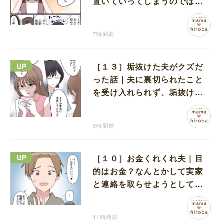
置いていってしまうのでは？
と怯えて泣く孫に心が痛む
7時間前
［１３］垢抜けた夫がクズだ
った話｜夫に裏切られたこと
を受け入れられず、垢抜けた
ことが関係しているのかと嘆
く
9時間前
［１０］お金くれくれ夫｜目
的はお金？なんとかして実家
と連絡を取らせようとしてく
る夫が怪しすぎる
11時間前