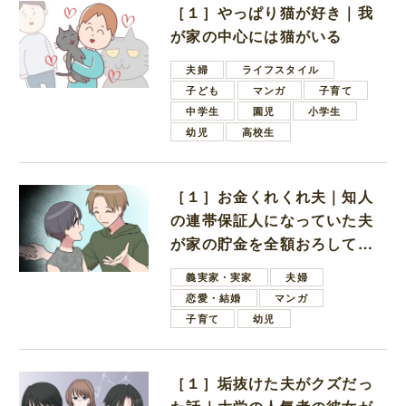
［１］やっぱり猫が好き｜我
が家の中心には猫がいる
夫婦
ライフスタイル
子ども
マンガ
子育て
中学生
園児
小学生
幼児
高校生
［１］お金くれくれ夫｜知人
の連帯保証人になっていた夫
が家の貯金を全額おろしてほ
しいと言ってきた
義実家・実家
夫婦
恋愛・結婚
マンガ
子育て
幼児
［１］垢抜けた夫がクズだっ