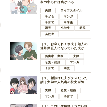
家の中心には猫がいる
夫婦
ライフスタイル
子ども
マンガ
子育て
中学生
園児
小学生
幼児
高校生
レ
［１］お金くれくれ夫｜知人の
連帯保証人になっていた夫が家
の貯金を全額おろしてほしいと
言ってきた
義実家・実家
夫婦
恋愛・結婚
マンガ
子育て
幼児
［１］垢抜けた夫がクズだった
話｜大学の人気者の彼女が気に
なったのは地味で目立たない男
思
子学生
夫婦
恋愛・結婚
マンガ
子育て
［１］コワい体験談｜コワい話