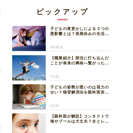
ピックアップ
子どもの夜更かしによる３つの
こ
悪影響とは？長期休みの生活リ
ズムの整え方を精神科医が解説
5時間前
【職業紹介】部活に打ち込んだ
ことが将来の興味へ繋がった。
医師を目指した日々を振り返っ
て思うこと
1日前
子どもの姿勢が悪いのは視力の
せい？猫背解消法を眼科医岩見
人
理事長が解説
2日前
【眼科医が解説】コンタクトで
海やプールは大丈夫？水とレン
ズの注意点