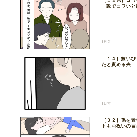
［１２完］コワ
一致でコワいと
1日前
［１４］嫁いび
たと責める夫
1日前
［３２］孫を置
トもお祝いの言