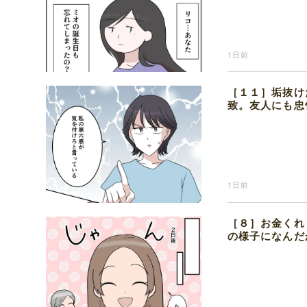
1日前
［１１］垢抜け
致。友人にも忠
1日前
［８］お金くれ
の様子になんだ