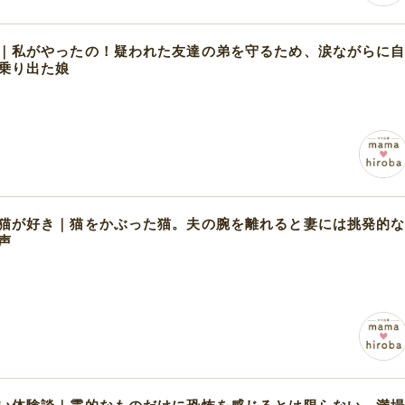
｜私がやったの！疑われた友達の弟を守るため、涙ながらに
乗り出た娘
猫が好き｜猫をかぶった猫。夫の腕を離れると妻には挑発的
声