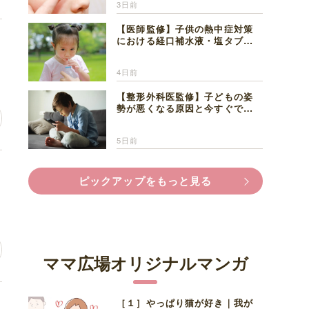
3日前
【医師監修】子供の熱中症対策
坊
における経口補水液・塩タブレ
ットの適切な活用法と水分補給
の注意点
4日前
【整形外科医監修】子どもの姿
勢が悪くなる原因と今すぐでき
る改善習慣４選
5日前
い
ピックアップをもっと見る
ママ広場オリジナルマンガ
［１］やっぱり猫が好き｜我が