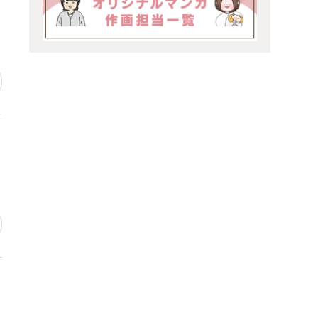
場
っ
ン