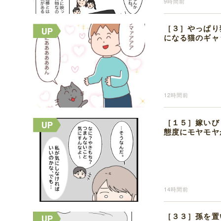
9時間前
［３］やっぱり
になる猫のギャ
12時間前
［１５］嫁いび
態度にモヤモヤ
14時間前
［３３］孫を置