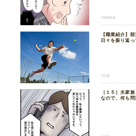
19時間前
【職業紹介】部
日々を振り返っ
1日前
［１５］夫家族
なので、何も問