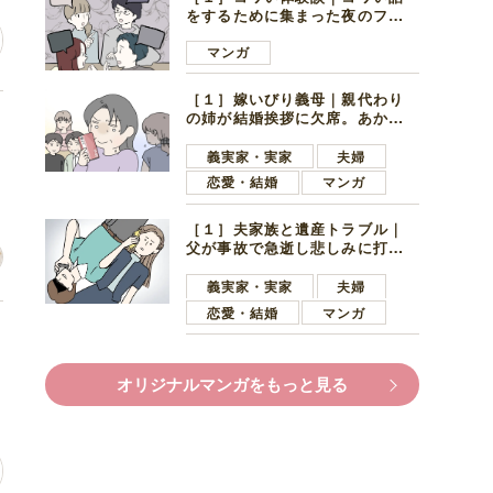
をするために集まった夜のファ
ミレス。口火を切ったのは電車
好きの男の子ママ
マンガ
［１］嫁いびり義母｜親代わり
の姉が結婚挨拶に欠席。あから
た
さまに不機嫌になった義母
義実家・実家
夫婦
恋愛・結婚
マンガ
［１］夫家族と遺産トラブル｜
父が事故で急逝し悲しみに打ち
ひしがれる妻を力強い言葉で励
ます夫
義実家・実家
夫婦
恋愛・結婚
マンガ
け
オリジナルマンガをもっと見る