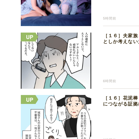
5時間前
［１６］夫家族
としか考えない
6時間前
［１６］花泥棒
につながる証拠