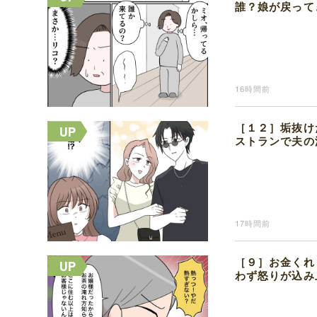
誰？娘が戻って
16時間前
［１２］垢抜け
ストランで夫の
17時間前
［９］お金くれ
わず怒りが込み