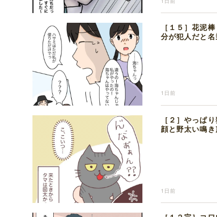
1日前
［１５］花泥棒
分が犯人だと名
1日前
［２］やっぱり
顔と野太い鳴き
1日前