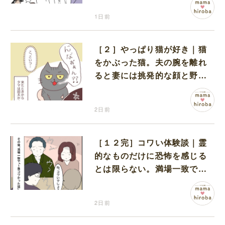
1日前
［２］やっぱり猫が好き｜猫
をかぶった猫。夫の腕を離れ
ると妻には挑発的な顔と野太
い鳴き声
2日前
［１２完］コワい体験談｜霊
的なものだけに恐怖を感じる
とは限らない。満場一致でコ
ワいと認定された意外な体験
2日前