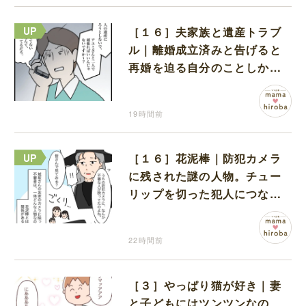
［１６］夫家族と遺産トラブ
ル｜離婚成立済みと告げると
再婚を迫る自分のことしか考
えない元夫
19時間前
［１６］花泥棒｜防犯カメラ
に残された謎の人物。チュー
リップを切った犯人につなが
る証拠になるのか期待する
22時間前
［３］やっぱり猫が好き｜妻
と子どもにはツンツンなの