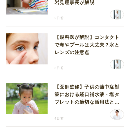
岩見理事長が解説
2日前
【眼科医が解説】コンタクト
で海やプールは大丈夫？水と
レンズの注意点
3日前
【医師監修】子供の熱中症対
策における経口補水液・塩タ
ブレットの適切な活用法と水
分補給の注意点
4日前