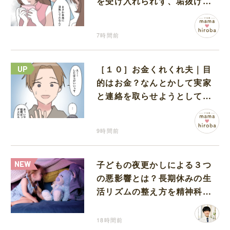
を受け入れられず、垢抜けた
ことが関係しているのかと嘆
く
7時間前
［１０］お金くれくれ夫｜目
的はお金？なんとかして実家
と連絡を取らせようとしてく
る夫が怪しすぎる
9時間前
子どもの夜更かしによる３つ
の悪影響とは？長期休みの生
活リズムの整え方を精神科医
が解説
18時間前