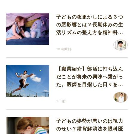
子どもの夜更かしによる３つ
の悪影響とは？長期休みの生
活リズムの整え方を精神科医
が解説
18時間前
【職業紹介】部活に打ち込ん
だことが将来の興味へ繋がっ
た。医師を目指した日々を振
り返って思うこと
1日前
子どもの姿勢が悪いのは視力
のせい？猫背解消法を眼科医