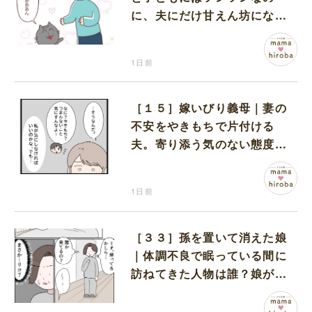
に、夫にだけ甘えん坊になる
猫のギャップに癒される
1日前
［１５］嫁いびり義母｜妻の
不安をやきもちで片付ける
夫。寄り添う気のない態度に
モヤモヤが募る
1日前
［３３］孫を置いて消えた娘
｜体調不良で眠っている間に
訪ねてきた人物は誰？娘が戻
ってきたのかと不安になる