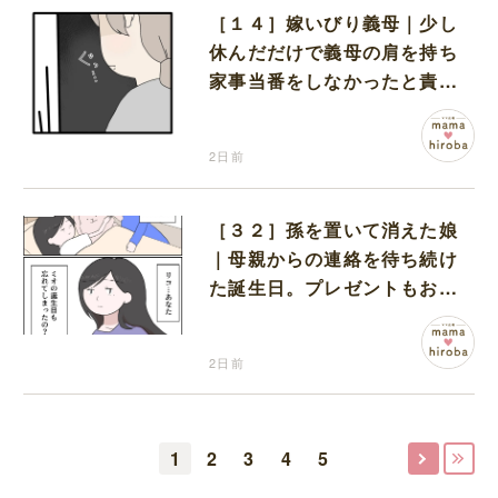
［１４］嫁いびり義母｜少し
休んだだけで義母の肩を持ち
家事当番をしなかったと責め
る夫
2日前
［３２］孫を置いて消えた娘
｜母親からの連絡を待ち続け
た誕生日。プレゼントもお祝
いの言葉も届かなかった
2日前
1
2
3
4
5