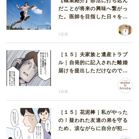
【職業紹介】部活に打ち込ん
だことが将来の興味へ繋がっ
た。医師を目指した日々を振
り返って思うこと
1日前
［１５］夫家族と遺産トラブ
ル｜自発的に記入された離婚
届けを提出しただけなので、
何も問題なし
1日前
［１５］花泥棒｜私がやった
の！疑われた友達の弟を守る
ため、涙ながらに自分が犯人
だと名乗り出た娘