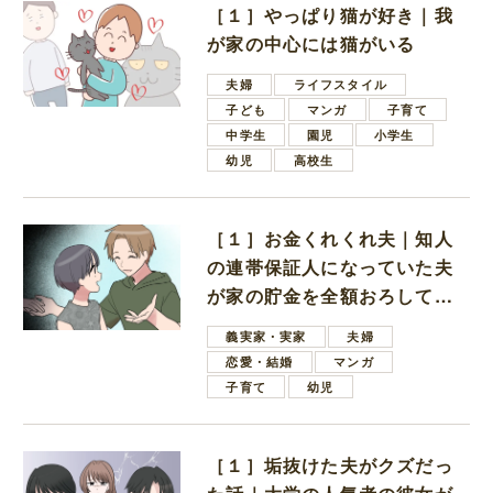
［１］やっぱり猫が好き｜我
が家の中心には猫がいる
夫婦
ライフスタイル
子ども
マンガ
子育て
中学生
園児
小学生
幼児
高校生
［１］お金くれくれ夫｜知人
の連帯保証人になっていた夫
が家の貯金を全額おろしてほ
しいと言ってきた
義実家・実家
夫婦
恋愛・結婚
マンガ
子育て
幼児
［１］垢抜けた夫がクズだっ