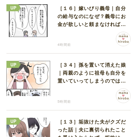
［１６］嫁いびり義母｜自分
の給与なのになぜ？義母にお
金が欲しいと頼まなければな
らない状況に疑問を抱く
4時間前
［３４］孫を置いて消えた娘
｜両親のように祖母も自分を
置いていってしまうのでは？
と怯えて泣く孫に心が痛む
5時間前
［１３］垢抜けた夫がクズだ
った話｜夫に裏切られたこと