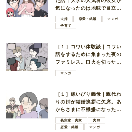
た話｜大学の人気者の彼女が
気になったのは地味で目立た
ない男子学生
夫婦
恋愛・結婚
マンガ
子育て
［１］コワい体験談｜コワい
話をするために集まった夜の
ファミレス。口火を切ったの
は電車好きの男の子ママ
マンガ
［１］嫁いびり義母｜親代わ
りの姉が結婚挨拶に欠席。あ
からさまに不機嫌になった義
母
義実家・実家
夫婦
恋愛・結婚
マンガ