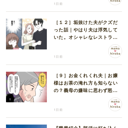
1日前
［１２］垢抜けた夫がクズだ
った話｜やはり夫は浮気して
いた。オシャレなレストラン
で夫の浮気現場に遭遇
1日前
［９］お金くれくれ夫｜お嬢
様はお茶の淹れ方も知らない
の？義母の嫌味に思わず怒り
が込み上げる
1日前