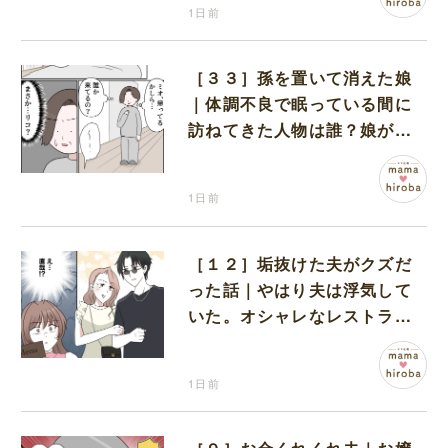
1日前
［３３］孫を置いて消えた娘
｜体調不良で眠っている間に
訪ねてきた人物は誰？娘が戻
ってきたのかと不安になる
1日前
［１２］垢抜けた夫がクズだ
った話｜やはり夫は浮気して
いた。オシャレなレストラン
で夫の浮気現場に遭遇
1日前