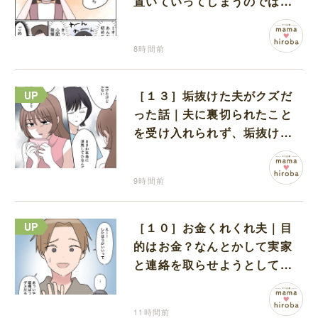
置いていってしまうのでは？
と怯えて泣く孫に心が痛む
8時間前
［１３］垢抜けた夫がクズだ
った話｜夫に裏切られたこと
を受け入れられず、垢抜けた
ことが関係しているのかと嘆
く
9時間前
［１０］お金くれくれ夫｜目
的はお金？なんとかして実家
と連絡を取らせようとしてく
る夫が怪しすぎる
11時間前