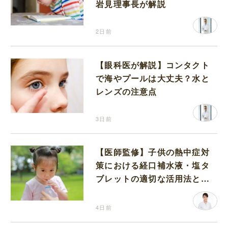
岩見理事長が解説
2日前
【眼科医が解説】コンタクト
で海やプールは大丈夫？水と
レンズの注意点
3日前
【医師監修】子供の熱中症対
策における経口補水液・塩タ
ブレットの適切な活用法と水
分補給の注意点
4日前