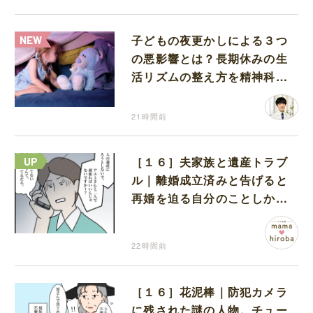
子どもの夜更かしによる３つ
の悪影響とは？長期休みの生
活リズムの整え方を精神科医
が解説
21時間前
［１６］夫家族と遺産トラブ
ル｜離婚成立済みと告げると
再婚を迫る自分のことしか考
えない元夫
22時間前
［１６］花泥棒｜防犯カメラ
に残された謎の人物。チュー