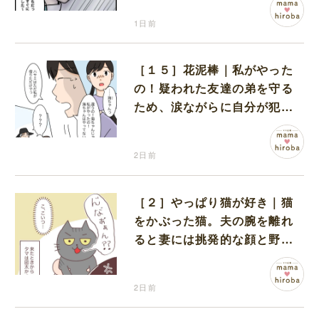
1日前
［１５］花泥棒｜私がやった
の！疑われた友達の弟を守る
ため、涙ながらに自分が犯人
だと名乗り出た娘
2日前
［２］やっぱり猫が好き｜猫
をかぶった猫。夫の腕を離れ
ると妻には挑発的な顔と野太
い鳴き声
2日前