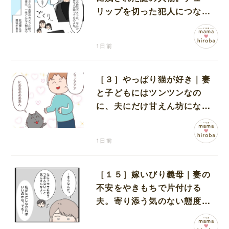
リップを切った犯人につなが
る証拠になるのか期待する
1日前
［３］やっぱり猫が好き｜妻
と子どもにはツンツンなの
に、夫にだけ甘えん坊になる
猫のギャップに癒される
1日前
［１５］嫁いびり義母｜妻の
不安をやきもちで片付ける
夫。寄り添う気のない態度に
モヤモヤが募る