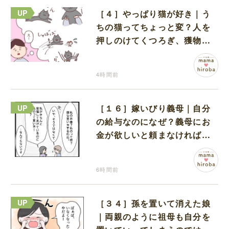
［４］やっぱり猫が好き｜う
ちの猫ってちょっと変？人を
押しのけてくつろぎ、獲物に
も物怖じしない鋼のハート
4時間前
［１６］嫁いびり義母｜自分
の給与なのになぜ？義母にお
金が欲しいと頼まなければな
らない状況に疑問を抱く
6時間前
［３４］孫を置いて消えた娘
｜両親のように祖母も自分を