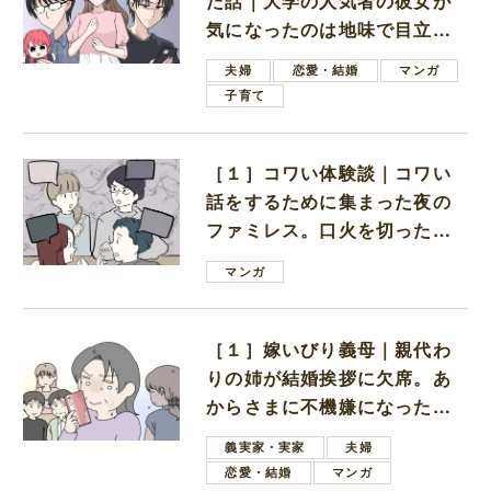
た話｜大学の人気者の彼女が
気になったのは地味で目立た
ない男子学生
夫婦
恋愛・結婚
マンガ
子育て
［１］コワい体験談｜コワい
話をするために集まった夜の
ファミレス。口火を切ったの
は電車好きの男の子ママ
マンガ
［１］嫁いびり義母｜親代わ
りの姉が結婚挨拶に欠席。あ
からさまに不機嫌になった義
母
義実家・実家
夫婦
恋愛・結婚
マンガ