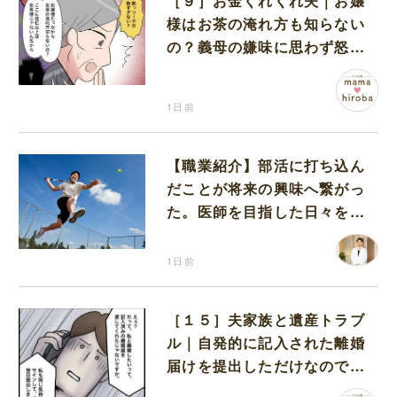
［９］お金くれくれ夫｜お嬢
様はお茶の淹れ方も知らない
の？義母の嫌味に思わず怒り
が込み上げる
1日前
【職業紹介】部活に打ち込ん
だことが将来の興味へ繋がっ
た。医師を目指した日々を振
り返って思うこと
1日前
［１５］夫家族と遺産トラブ
ル｜自発的に記入された離婚
届けを提出しただけなので、
何も問題なし