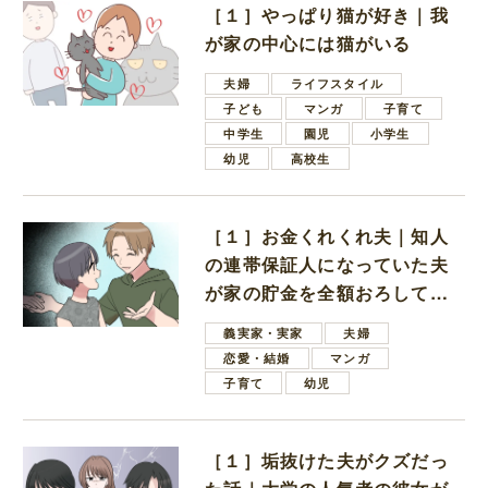
［１］やっぱり猫が好き｜我
が家の中心には猫がいる
夫婦
ライフスタイル
子ども
マンガ
子育て
中学生
園児
小学生
幼児
高校生
［１］お金くれくれ夫｜知人
の連帯保証人になっていた夫
が家の貯金を全額おろしてほ
しいと言ってきた
義実家・実家
夫婦
恋愛・結婚
マンガ
子育て
幼児
［１］垢抜けた夫がクズだっ