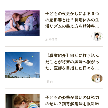
子どもの夜更かしによる３つ
の悪影響とは？長期休みの生
活リズムの整え方を精神科医
が解説
21時間前
【職業紹介】部活に打ち込ん
だことが将来の興味へ繋がっ
た。医師を目指した日々を振
り返って思うこと
1日前
子どもの姿勢が悪いのは視力
のせい？猫背解消法を眼科医