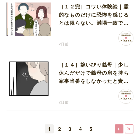
［１２完］コワい体験談｜霊
的なものだけに恐怖を感じる
とは限らない。満場一致でコ
ワいと認定された意外な体験
2日前
［１４］嫁いびり義母｜少し
休んだだけで義母の肩を持ち
家事当番をしなかったと責め
る夫
2日前
1
2
3
4
5