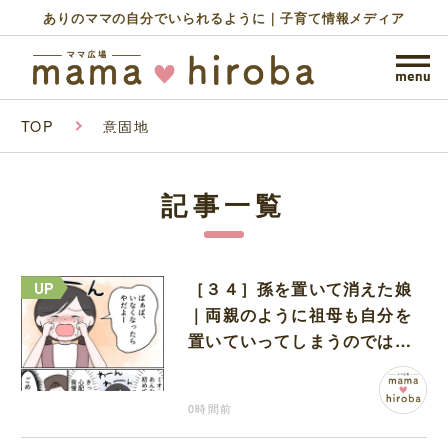
ありのママの自分でいられるように｜子育て情報メディア
TOP
意固地
記事一覧
［３４］孫を置いて消えた娘
｜両親のように祖母も自分を
置いていってしまうのでは？
と怯えて泣く孫に心が痛む
0時間前