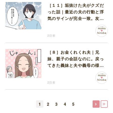
［１１］垢抜けた夫がクズだ
った話｜最近の夫の行動と浮
気のサインが完全一致。友人
にも忠告され不安になる
2日前
［８］お金くれくれ夫｜兄
妹、親子の会話なのに。戻っ
てきた義妹と夫や義母の様子
になんだか違和感
2日前
1
2
3
4
5