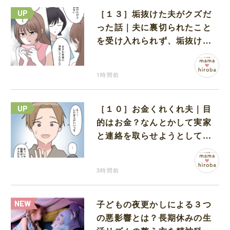
［１３］垢抜けた夫がクズだ
った話｜夫に裏切られたこと
を受け入れられず、垢抜けた
ことが関係しているのかと嘆
く
1時間前
［１０］お金くれくれ夫｜目
的はお金？なんとかして実家
と連絡を取らせようとしてく
る夫が怪しすぎる
3時間前
子どもの夜更かしによる３つ
の悪影響とは？長期休みの生