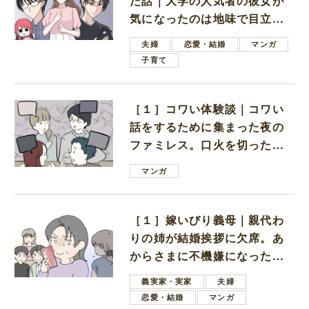
た話｜大学の人気者の彼女が
気になったのは地味で目立た
ない男子学生
夫婦
恋愛・結婚
マンガ
子育て
［１］コワい体験談｜コワい
話をするために集まった夜の
ファミレス。口火を切ったの
は電車好きの男の子ママ
マンガ
［１］嫁いびり義母｜親代わ
りの姉が結婚挨拶に欠席。あ
からさまに不機嫌になった義
母
義実家・実家
夫婦
恋愛・結婚
マンガ