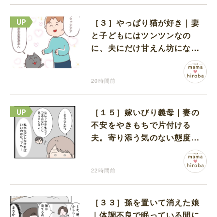
［３］やっぱり猫が好き｜妻
と子どもにはツンツンなの
に、夫にだけ甘えん坊になる
猫のギャップに癒される
20時間前
［１５］嫁いびり義母｜妻の
不安をやきもちで片付ける
夫。寄り添う気のない態度に
モヤモヤが募る
22時間前
［３３］孫を置いて消えた娘
｜体調不良で眠っている間に