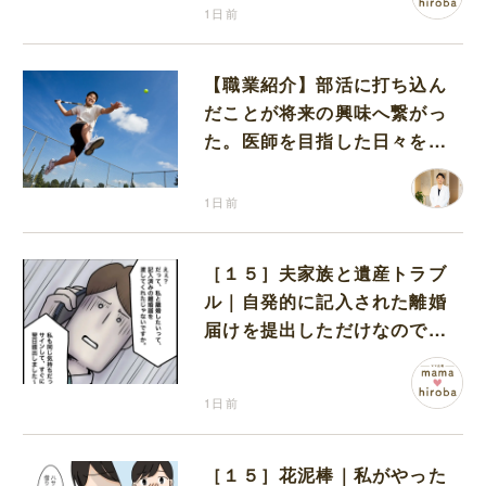
1日前
【職業紹介】部活に打ち込ん
だことが将来の興味へ繋がっ
た。医師を目指した日々を振
り返って思うこと
1日前
［１５］夫家族と遺産トラブ
ル｜自発的に記入された離婚
届けを提出しただけなので、
何も問題なし
1日前
［１５］花泥棒｜私がやった