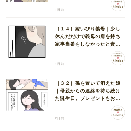
1日前
［１４］嫁いびり義母｜少し
休んだだけで義母の肩を持ち
家事当番をしなかったと責め
る夫
1日前
［３２］孫を置いて消えた娘
｜母親からの連絡を待ち続け
た誕生日。プレゼントもお祝
いの言葉も届かなかった
2日前