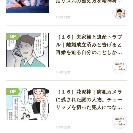
活リズムの整え方を精神科医
が解説
13時間前
［１６］夫家族と遺産トラブ
ル｜離婚成立済みと告げると
再婚を迫る自分のことしか考
えない元夫
14時間前
［１６］花泥棒｜防犯カメラ
に残された謎の人物。チュー
リップを切った犯人につなが
る証拠になるのか期待する
17時間前