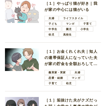
［１］やっぱり猫が好き｜我
が家の中心には猫がいる
夫婦
ライフスタイル
子ども
マンガ
子育て
中学生
園児
小学生
幼児
高校生
［１］お金くれくれ夫｜知人
の連帯保証人になっていた夫
が家の貯金を全額おろしてほ
しいと言ってきた
義実家・実家
夫婦
恋愛・結婚
マンガ
子育て
幼児
［１］垢抜けた夫がクズだっ