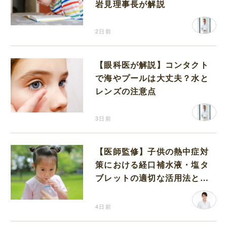
岩見理事長が解説
2日前
【眼科医が解説】コンタクト
で海やプールは大丈夫？水と
レンズの注意点
3日前
【医師監修】子供の熱中症対
策における経口補水液・塩タ
ブレットの適切な活用法と水
分補給の注意点
4日前