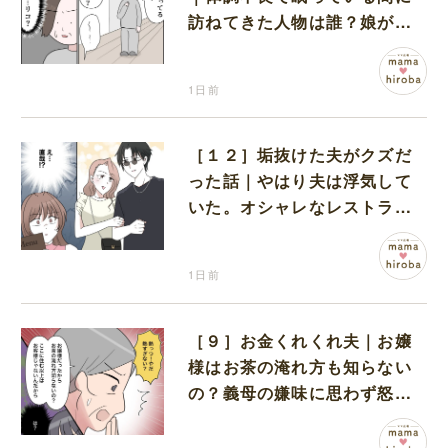
訪ねてきた人物は誰？娘が戻
ってきたのかと不安になる
1日前
［１２］垢抜けた夫がクズだ
った話｜やはり夫は浮気して
いた。オシャレなレストラン
で夫の浮気現場に遭遇
1日前
［９］お金くれくれ夫｜お嬢
様はお茶の淹れ方も知らない
の？義母の嫌味に思わず怒り
が込み上げる