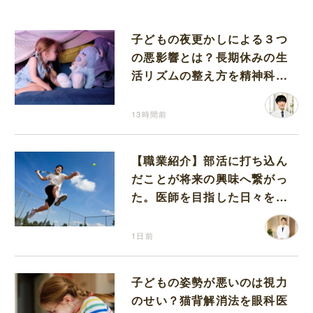
子どもの夜更かしによる３つ
の悪影響とは？長期休みの生
活リズムの整え方を精神科医
が解説
13時間前
【職業紹介】部活に打ち込ん
だことが将来の興味へ繋がっ
た。医師を目指した日々を振
り返って思うこと
1日前
子どもの姿勢が悪いのは視力
のせい？猫背解消法を眼科医