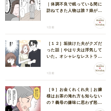
｜体調不良で眠っている間に
訪ねてきた人物は誰？娘が戻
ってきたのかと不安になる
1日前
［１２］垢抜けた夫がクズだ
った話｜やはり夫は浮気して
いた。オシャレなレストラン
で夫の浮気現場に遭遇
1日前
［９］お金くれくれ夫｜お嬢
様はお茶の淹れ方も知らない
の？義母の嫌味に思わず怒り
が込み上げる