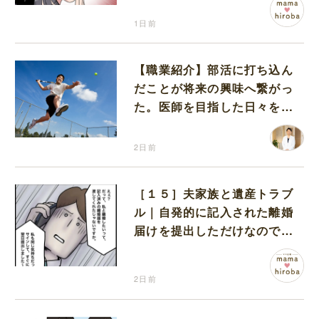
1日前
【職業紹介】部活に打ち込ん
だことが将来の興味へ繋がっ
た。医師を目指した日々を振
り返って思うこと
2日前
［１５］夫家族と遺産トラブ
ル｜自発的に記入された離婚
届けを提出しただけなので、
何も問題なし
2日前