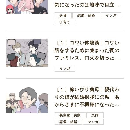
気になったのは地味で目立た
ない男子学生
夫婦
恋愛・結婚
マンガ
子育て
［１］コワい体験談｜コワい
話をするために集まった夜の
ファミレス。口火を切ったの
は電車好きの男の子ママ
マンガ
［１］嫁いびり義母｜親代わ
りの姉が結婚挨拶に欠席。あ
からさまに不機嫌になった義
母
義実家・実家
夫婦
恋愛・結婚
マンガ