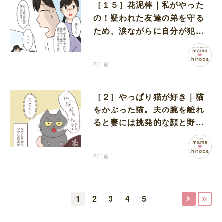
［１５］花泥棒｜私がやった
の！疑われた友達の弟を守る
ため、涙ながらに自分が犯人
だと名乗り出た娘
2日前
［２］やっぱり猫が好き｜猫
をかぶった猫。夫の腕を離れ
ると妻には挑発的な顔と野太
い鳴き声
2日前
1
2
3
4
5