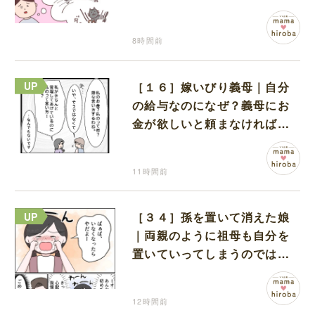
も物怖じしない鋼のハート
8時間前
［１６］嫁いびり義母｜自分
の給与なのになぜ？義母にお
金が欲しいと頼まなければな
らない状況に疑問を抱く
11時間前
［３４］孫を置いて消えた娘
｜両親のように祖母も自分を
置いていってしまうのでは？
と怯えて泣く孫に心が痛む
12時間前