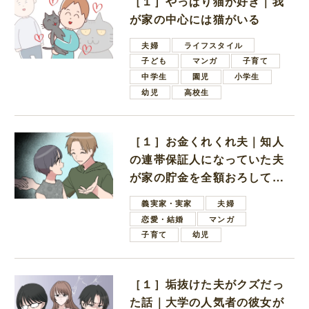
［１］やっぱり猫が好き｜我
が家の中心には猫がいる
夫婦
ライフスタイル
子ども
マンガ
子育て
中学生
園児
小学生
幼児
高校生
［１］お金くれくれ夫｜知人
の連帯保証人になっていた夫
が家の貯金を全額おろしてほ
しいと言ってきた
義実家・実家
夫婦
恋愛・結婚
マンガ
子育て
幼児
［１］垢抜けた夫がクズだっ
た話｜大学の人気者の彼女が