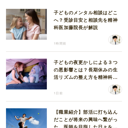
子どものメンタル相談はどこ
へ？受診目安と相談先を精神
科医加藤院長が解説
1時間前
子どもの夜更かしによる３つ
の悪影響とは？長期休みの生
活リズムの整え方を精神科医
が解説
1日前
【職業紹介】部活に打ち込ん
だことが将来の興味へ繋がっ
た。医師を目指した日々を振