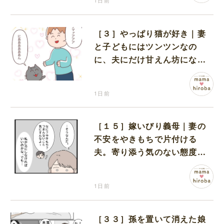
1日前
［３］やっぱり猫が好き｜妻
と子どもにはツンツンなの
に、夫にだけ甘えん坊になる
猫のギャップに癒される
1日前
［１５］嫁いびり義母｜妻の
不安をやきもちで片付ける
夫。寄り添う気のない態度に
モヤモヤが募る
1日前
［３３］孫を置いて消えた娘