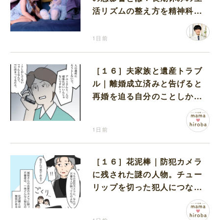
活リズムの整え方を精神科医
が解説
1日前
［１６］夫家族と遺産トラブ
ル｜離婚成立済みと告げると
再婚を迫る自分のことしか考
えない元夫
1日前
［１６］花泥棒｜防犯カメラ
に残された謎の人物。チュー
リップを切った犯人につなが
る証拠になるのか期待する