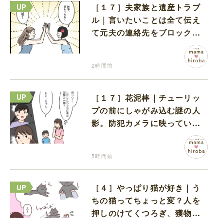
［１７］夫家族と遺産トラブ
ル｜言いたいことは全て伝え
て元夫の連絡先をブロック。
離婚できた喜びを噛みしめる
2時間前
［１７］花泥棒｜チューリッ
プの前にしゃがみ込む謎の人
影。防犯カメラに映っていた
のは娘の友達だった
5時間前
［４］やっぱり猫が好き｜う
ちの猫ってちょっと変？人を
押しのけてくつろぎ、獲物に