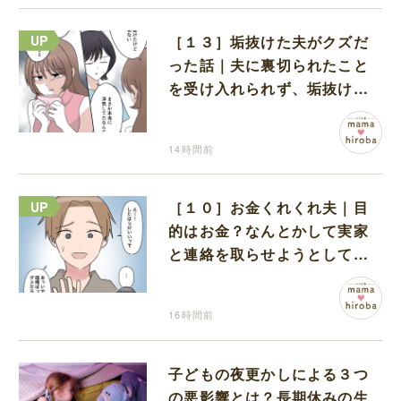
［１３］垢抜けた夫がクズだ
った話｜夫に裏切られたこと
を受け入れられず、垢抜けた
ことが関係しているのかと嘆
く
14時間前
［１０］お金くれくれ夫｜目
的はお金？なんとかして実家
と連絡を取らせようとしてく
る夫が怪しすぎる
16時間前
子どもの夜更かしによる３つ
の悪影響とは？長期休みの生