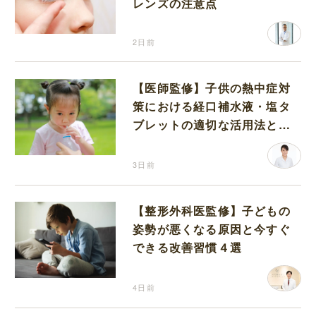
レンズの注意点
2日前
【医師監修】子供の熱中症対
策における経口補水液・塩タ
ブレットの適切な活用法と水
分補給の注意点
3日前
【整形外科医監修】子どもの
姿勢が悪くなる原因と今すぐ
できる改善習慣４選
4日前