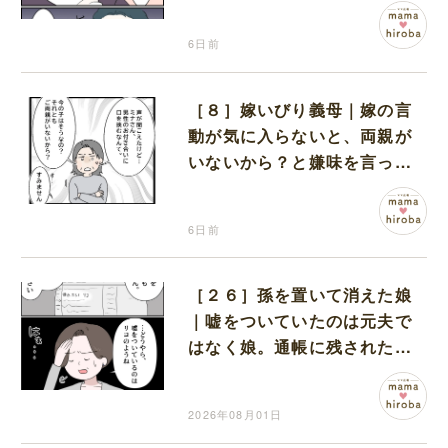
に震える
6日前
［８］嫁いびり義母｜嫁の言
動が気に入らないと、両親が
いないから？と嫌味を言って
くる義母に言葉を失う
6日前
［２６］孫を置いて消えた娘
｜嘘をついていたのは元夫で
はなく娘。通帳に残された記
録がすべてを物語っていた
2026年08月01日