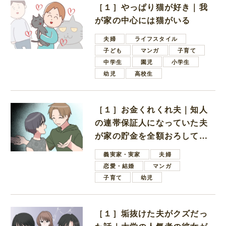
［１］やっぱり猫が好き｜我
が家の中心には猫がいる
夫婦
ライフスタイル
子ども
マンガ
子育て
中学生
園児
小学生
幼児
高校生
［１］お金くれくれ夫｜知人
の連帯保証人になっていた夫
が家の貯金を全額おろしてほ
しいと言ってきた
義実家・実家
夫婦
恋愛・結婚
マンガ
子育て
幼児
［１］垢抜けた夫がクズだっ