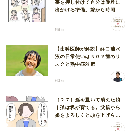
事を押し付けて自分は優雅に
出かける準備。嫁から時間も
お金も搾取する義母
5日前
【歯科医師が解説】経口補水
液の日常使いはＮＧ？歯のリ
スクと熱中症対策
6日前
［２７］孫を置いて消えた娘
｜孫は私が育てる。父親から
娘をよろしくと頭を下げられ
改めて決意を固める