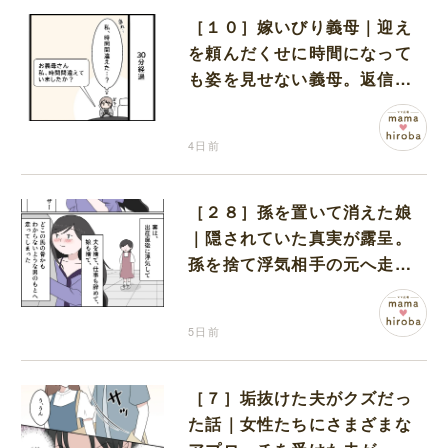
［１０］嫁いびり義母｜迎え
を頼んだくせに時間になって
も姿を見せない義母。返信す
らなく不安な時間を過ごす
4日前
［２８］孫を置いて消えた娘
｜隠されていた真実が露呈。
孫を捨て浮気相手の元へ走り
去った娘を信用できない
5日前
［７］垢抜けた夫がクズだっ
た話｜女性たちにさまざまな