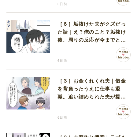
6日前
［６］垢抜けた夫がクズだっ
た話｜え？俺のこと？垢抜け
後、周りの反応が今までと違
うことに気付き始めた夫
6日前
［３］お金くれくれ夫｜借金
を背負ったうえに仕事も退
職。追い詰められた夫が提案
したのは義実家での同居
6日前