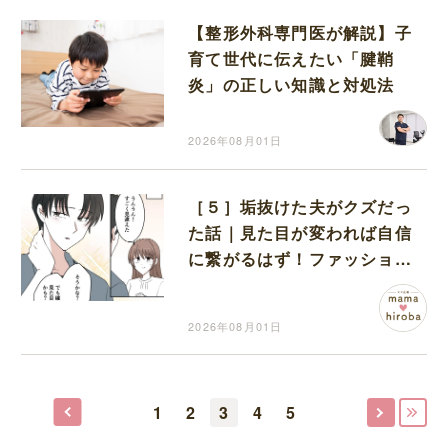
【整形外科専門医が解説】子
育て世代に伝えたい「腱鞘
炎」の正しい知識と対処法
2026年08月01日
［５］垢抜けた夫がクズだっ
た話｜見た目が変われば自信
に繋がるはず！ファッション
大改造で変身した彼
2026年08月01日
1
2
3
4
5