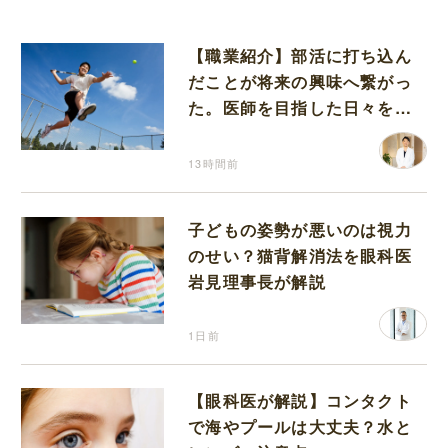
【職業紹介】部活に打ち込ん
だことが将来の興味へ繋がっ
た。医師を目指した日々を振
り返って思うこと
13時間前
子どもの姿勢が悪いのは視力
のせい？猫背解消法を眼科医
岩見理事長が解説
1日前
【眼科医が解説】コンタクト
で海やプールは大丈夫？水と