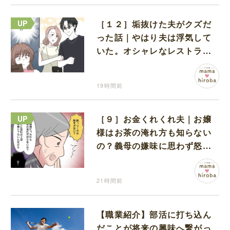
［１２］垢抜けた夫がクズだ
った話｜やはり夫は浮気して
いた。オシャレなレストラン
で夫の浮気現場に遭遇
19時間前
［９］お金くれくれ夫｜お嬢
様はお茶の淹れ方も知らない
の？義母の嫌味に思わず怒り
が込み上げる
21時間前
【職業紹介】部活に打ち込ん
だことが将来の興味へ繋がっ