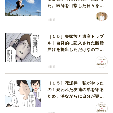
た。医師を目指した日々を振
り返って思うこと
1日前
［１５］夫家族と遺産トラブ
ル｜自発的に記入された離婚
届けを提出しただけなので、
何も問題なし
1日前
［１５］花泥棒｜私がやった
の！疑われた友達の弟を守る
ため、涙ながらに自分が犯人
だと名乗り出た娘