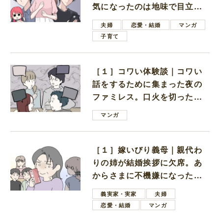
気になったのは地味で目立た
ない男子学生
夫婦
恋愛・結婚
マンガ
子育て
［１］コワい体験談｜コワい
話をするために集まった夜の
ファミレス。口火を切ったの
は電車好きの男の子ママ
マンガ
［１］嫁いびり義母｜親代わ
りの姉が結婚挨拶に欠席。あ
からさまに不機嫌になった義
母
義実家・実家
夫婦
恋愛・結婚
マンガ