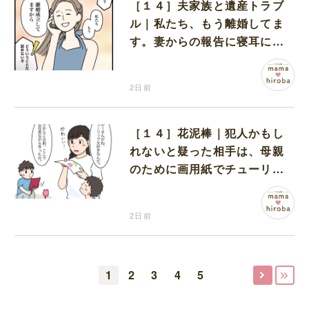
［１４］夫家族と遺産トラブ
ル｜私たち、もう離婚してま
す。妻からの報告に寝耳に水
の夫は大慌て
2日前
［１４］花泥棒｜犯人かもし
れないと疑った相手は、母親
のために画用紙でチューリッ
プを作っていただけだった
2日前
1
2
3
4
5