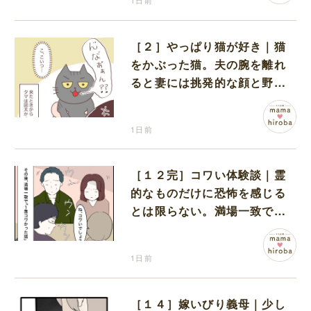
1日前
［２］やっぱり猫が好き｜猫
をかぶった猫。夫の腕を離れ
ると妻には挑発的な顔と野太
い鳴き声
1日前
［１２完］コワい体験談｜霊
的なものだけに恐怖を感じる
とは限らない。満場一致でコ
ワいと認定された意外な体験
1日前
［１４］嫁いびり義母｜少し