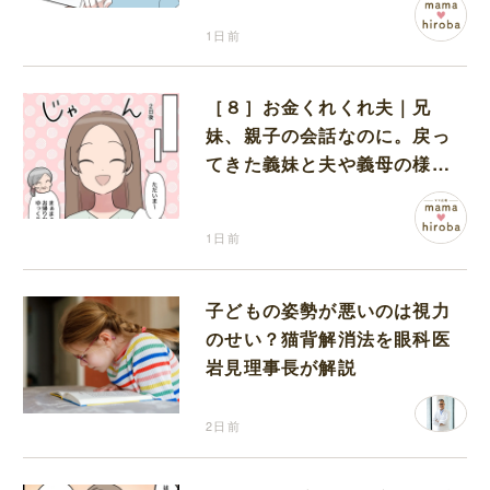
1日前
［８］お金くれくれ夫｜兄
妹、親子の会話なのに。戻っ
てきた義妹と夫や義母の様子
になんだか違和感
1日前
子どもの姿勢が悪いのは視力
のせい？猫背解消法を眼科医
岩見理事長が解説
2日前