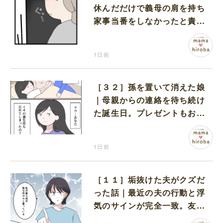
休んだだけで義母の肩を持ち
家事当番をしなかったと責め
る夫
1日前
［３２］孫を置いて消えた娘
｜母親からの連絡を待ち続け
た誕生日。プレゼントもお祝
いの言葉も届かなかった
1日前
［１１］垢抜けた夫がクズだ
った話｜最近の夫の行動と浮
気のサインが完全一致。友人
にも忠告され不安になる