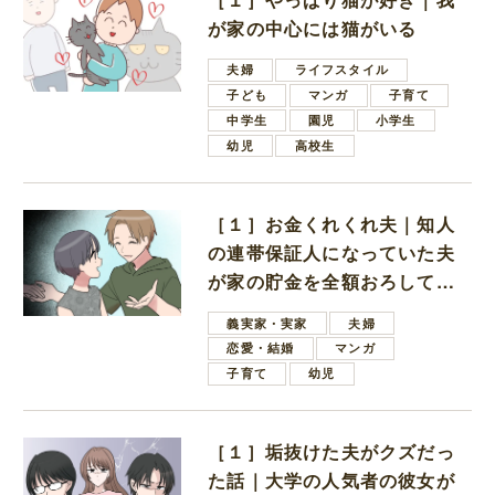
が家の中心には猫がいる
夫婦
ライフスタイル
子ども
マンガ
子育て
中学生
園児
小学生
幼児
高校生
［１］お金くれくれ夫｜知人
の連帯保証人になっていた夫
が家の貯金を全額おろしてほ
しいと言ってきた
義実家・実家
夫婦
恋愛・結婚
マンガ
子育て
幼児
［１］垢抜けた夫がクズだっ
た話｜大学の人気者の彼女が