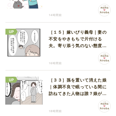
猫のギャップに癒される
14時間前
［１５］嫁いびり義母｜妻の
不安をやきもちで片付ける
夫。寄り添う気のない態度に
モヤモヤが募る
16時間前
［３３］孫を置いて消えた娘
｜体調不良で眠っている間に
訪ねてきた人物は誰？娘が戻
ってきたのかと不安になる
18時間前