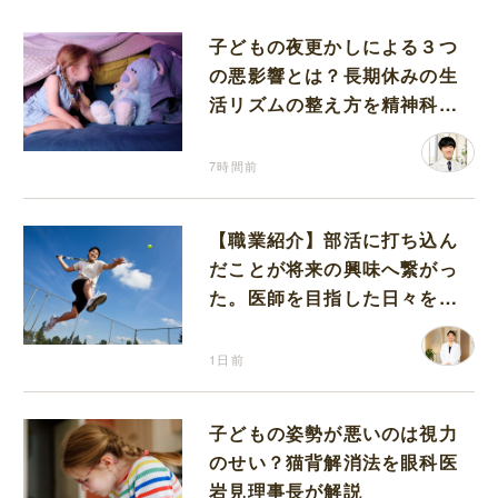
子どもの夜更かしによる３つ
の悪影響とは？長期休みの生
活リズムの整え方を精神科医
が解説
7時間前
【職業紹介】部活に打ち込ん
だことが将来の興味へ繋がっ
た。医師を目指した日々を振
り返って思うこと
1日前
子どもの姿勢が悪いのは視力
のせい？猫背解消法を眼科医
岩見理事長が解説