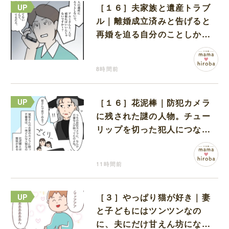
［１６］夫家族と遺産トラブ
ル｜離婚成立済みと告げると
再婚を迫る自分のことしか考
えない元夫
8時間前
［１６］花泥棒｜防犯カメラ
に残された謎の人物。チュー
リップを切った犯人につなが
る証拠になるのか期待する
11時間前
［３］やっぱり猫が好き｜妻
と子どもにはツンツンなの
に、夫にだけ甘えん坊になる