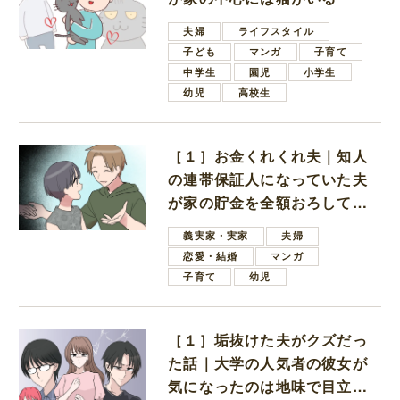
夫婦
ライフスタイル
子ども
マンガ
子育て
中学生
園児
小学生
幼児
高校生
［１］お金くれくれ夫｜知人
の連帯保証人になっていた夫
が家の貯金を全額おろしてほ
しいと言ってきた
義実家・実家
夫婦
恋愛・結婚
マンガ
子育て
幼児
［１］垢抜けた夫がクズだっ
た話｜大学の人気者の彼女が
気になったのは地味で目立た