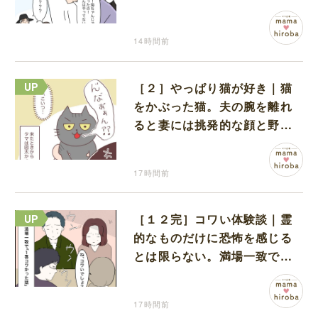
だと名乗り出た娘
14時間前
［２］やっぱり猫が好き｜猫
をかぶった猫。夫の腕を離れ
ると妻には挑発的な顔と野太
い鳴き声
17時間前
［１２完］コワい体験談｜霊
的なものだけに恐怖を感じる
とは限らない。満場一致でコ
ワいと認定された意外な体験
17時間前