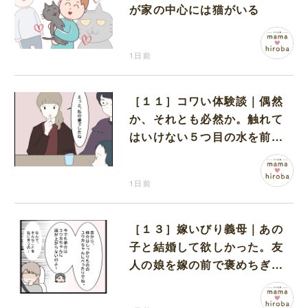
が家の中心には猫がいる
1日前
［１１］コワい体験談｜偶然
か、それとも必然か。触れて
はいけない５つ目の水を前に
コワい話を続ける一同
1日前
［１３］嫁いびり義母｜あの
子と結婚して欲しかった。友
人の娘を嫁の前で褒めちぎる
無神経な義母