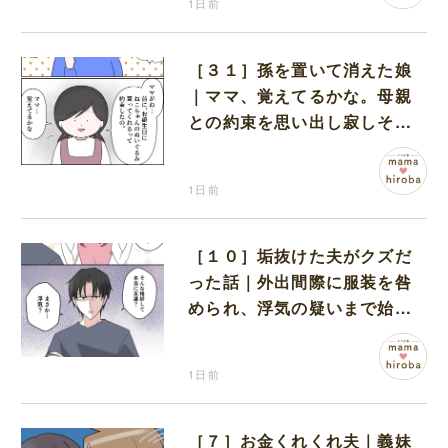
1日前
［３１］孫を置いて消えた娘
｜ママ、覚えてるかな。母親
との約束を思い出し寂しそう
な孫に胸が痛む
1日前
［１０］垢抜けた夫がクズだ
った話｜外出間際に服装を咎
められ、浮気の疑いまで始め
る夫
1日前
［７］お金くれくれ夫｜義妹