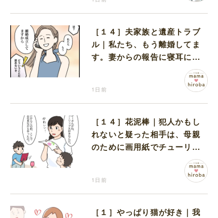
［１４］夫家族と遺産トラブ
ル｜私たち、もう離婚してま
す。妻からの報告に寝耳に水
の夫は大慌て
1日前
［１４］花泥棒｜犯人かもし
れないと疑った相手は、母親
のために画用紙でチューリッ
プを作っていただけだった
1日前
［１］やっぱり猫が好き｜我