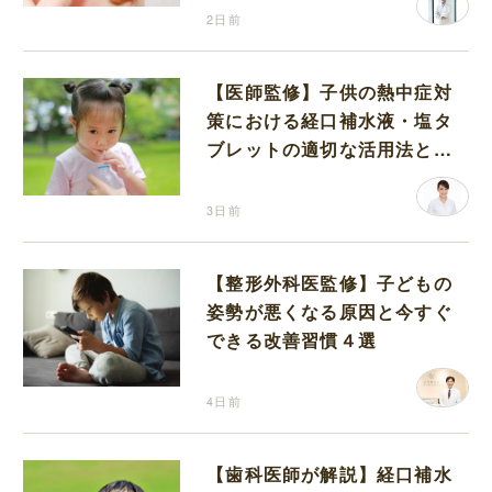
2日前
【医師監修】子供の熱中症対
策における経口補水液・塩タ
ブレットの適切な活用法と水
分補給の注意点
3日前
【整形外科医監修】子どもの
姿勢が悪くなる原因と今すぐ
できる改善習慣４選
4日前
【歯科医師が解説】経口補水