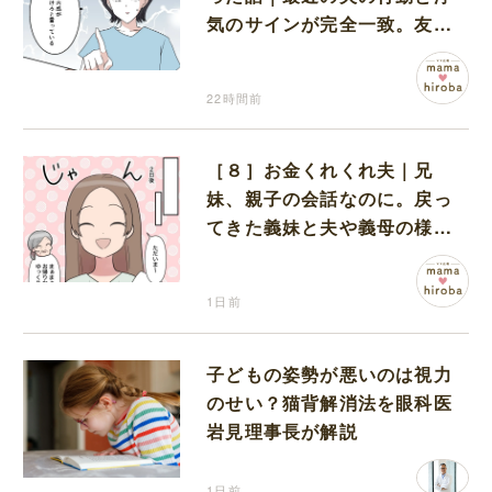
気のサインが完全一致。友人
にも忠告され不安になる
22時間前
［８］お金くれくれ夫｜兄
妹、親子の会話なのに。戻っ
てきた義妹と夫や義母の様子
になんだか違和感
1日前
子どもの姿勢が悪いのは視力
のせい？猫背解消法を眼科医
岩見理事長が解説
1日前