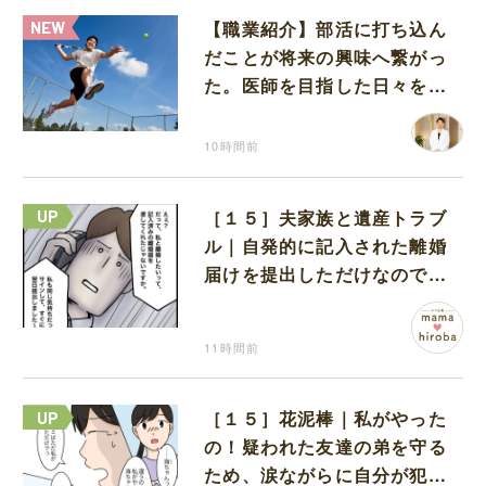
【職業紹介】部活に打ち込ん
だことが将来の興味へ繋がっ
た。医師を目指した日々を振
り返って思うこと
10時間前
［１５］夫家族と遺産トラブ
ル｜自発的に記入された離婚
届けを提出しただけなので、
何も問題なし
11時間前
［１５］花泥棒｜私がやった
の！疑われた友達の弟を守る
ため、涙ながらに自分が犯人