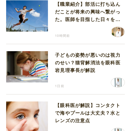
【職業紹介】部活に打ち込ん
だことが将来の興味へ繋がっ
た。医師を目指した日々を振
り返って思うこと
10時間前
子どもの姿勢が悪いのは視力
のせい？猫背解消法を眼科医
岩見理事長が解説
1日前
【眼科医が解説】コンタクト
で海やプールは大丈夫？水と
レンズの注意点