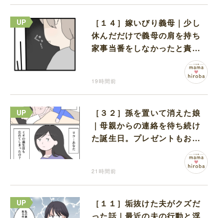
［１４］嫁いびり義母｜少し
休んだだけで義母の肩を持ち
家事当番をしなかったと責め
る夫
19時間前
［３２］孫を置いて消えた娘
｜母親からの連絡を待ち続け
た誕生日。プレゼントもお祝
いの言葉も届かなかった
21時間前
［１１］垢抜けた夫がクズだ
った話｜最近の夫の行動と浮