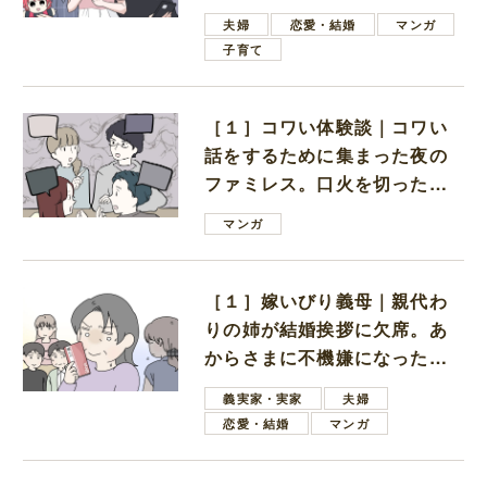
ない男子学生
夫婦
恋愛・結婚
マンガ
子育て
［１］コワい体験談｜コワい
話をするために集まった夜の
ファミレス。口火を切ったの
は電車好きの男の子ママ
マンガ
［１］嫁いびり義母｜親代わ
りの姉が結婚挨拶に欠席。あ
からさまに不機嫌になった義
母
義実家・実家
夫婦
恋愛・結婚
マンガ