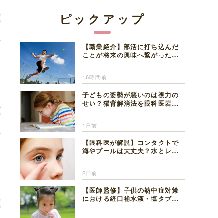
ピックアップ
【職業紹介】部活に打ち込んだ
ことが将来の興味へ繋がった。
医師を目指した日々を振り返っ
て思うこと
16時間前
子どもの姿勢が悪いのは視力の
せい？猫背解消法を眼科医岩見
理事長が解説
1日前
【眼科医が解説】コンタクトで
レ
海やプールは大丈夫？水とレン
ズの注意点
2日前
【医師監修】子供の熱中症対策
における経口補水液・塩タブレ
ットの適切な活用法と水分補給
の注意点