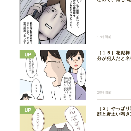
17時間前
［１５］花泥棒
分が犯人だと名
20時間前
［２］やっぱり
顔と野太い鳴き