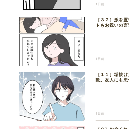
1日前
［３２］孫を置
トもお祝いの言
1日前
［１１］垢抜け
致。友人にも忠
1日前