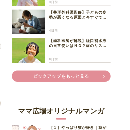
3日前
【整形外科医監修】子どもの姿
思
勢が悪くなる原因と今すぐでき
る改善習慣４選
4日前
【歯科医師が解説】経口補水液
の日常使いはＮＧ？歯のリスク
と熱中症対策
6日前
た
ピックアップをもっと見る
ママ広場オリジナルマンガ
け
［１］やっぱり猫が好き｜我が