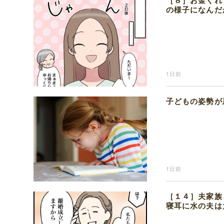
［８］お金くれ
の様子になんだ
1日前
子どもの姿勢が
1日前
［１４］夫家族
寝耳に水の夫は