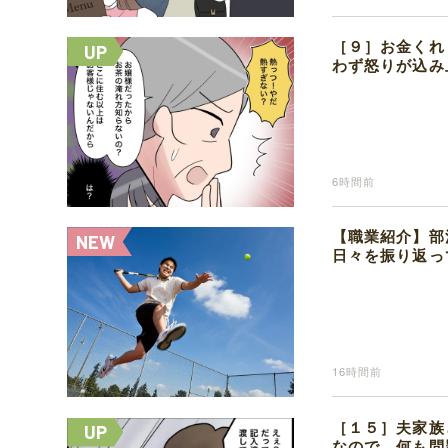
［９］お金くれ
わず怒りが込み
6時間前
【職業紹介】部
日々を振り返っ
16時間前
［１５］夫家族
なので、何も問