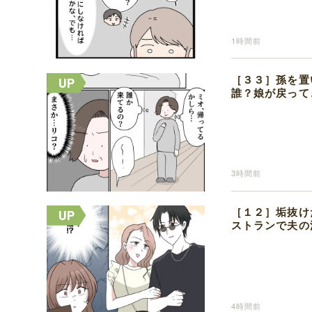
1時間前
［３３］孫を置
誰？娘が戻って
3時間前
［１２］垢抜け
ストランで夫の
4時間前