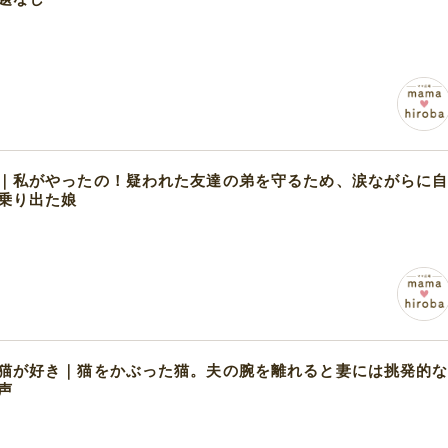
｜私がやったの！疑われた友達の弟を守るため、涙ながらに
乗り出た娘
猫が好き｜猫をかぶった猫。夫の腕を離れると妻には挑発的
声