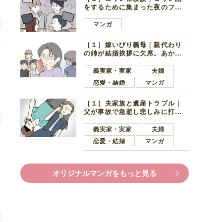
をするために集まった夜のファ
ミレス。口火を切ったのは電車
好きの男の子ママ
マンガ
［１］嫁いびり義母｜親代わり
の姉が結婚挨拶に欠席。あから
場
さまに不機嫌になった義母
義実家・実家
夫婦
恋愛・結婚
マンガ
［１］夫家族と遺産トラブル｜
父が事故で急逝し悲しみに打ち
ひしがれる妻を力強い言葉で励
ます夫
義実家・実家
夫婦
恋愛・結婚
マンガ
っ
オリジナルマンガをもっと見る