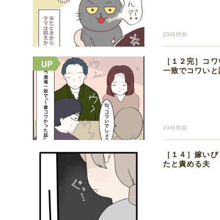
23時間前
［１２完］コワ
一致でコワいと
23時間前
［１４］嫁いび
たと責める夫