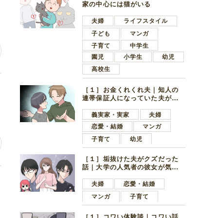
家の中心には猫がいる
夫婦
ライフスタイル
子ども
マンガ
子育て
中学生
園児
小学生
幼児
高校生
自
［１］お金くれくれ夫｜知人の
連帯保証人になっていた夫が家
の貯金を全額おろしてほしいと
言ってきた
義実家・実家
夫婦
恋愛・結婚
マンガ
子育て
幼児
［１］垢抜けた夫がクズだった
話｜大学の人気者の彼女が気に
なったのは地味で目立たない男
な
子学生
夫婦
恋愛・結婚
マンガ
子育て
［１］コワい体験談｜コワい話