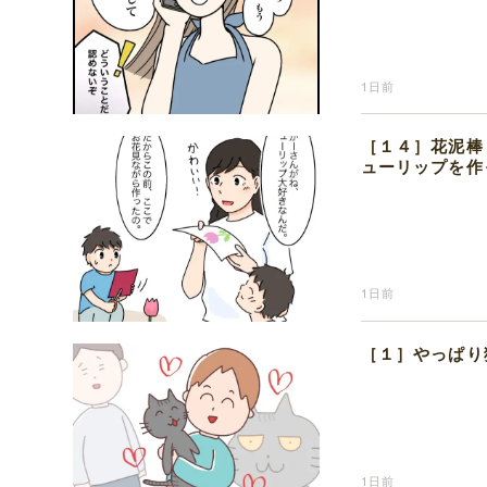
1日前
［１４］花泥棒
ューリップを作
1日前
［１］やっぱり
1日前