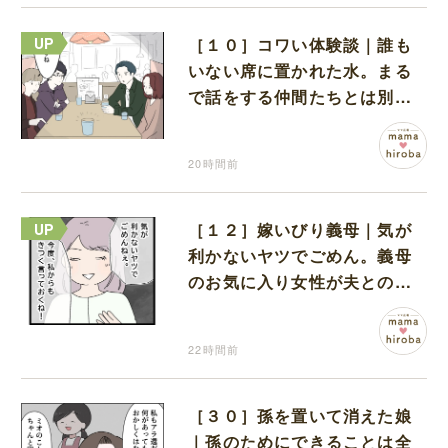
［１０］コワい体験談｜誰も
いない席に置かれた水。まる
で話をする仲間たちとは別に
何かがいるみたい
20時間前
［１２］嫁いびり義母｜気が
利かないヤツでごめん。義母
のお気に入り女性が夫との親
密さを匂わせてくる
22時間前
［３０］孫を置いて消えた娘
｜孫のためにできることは全