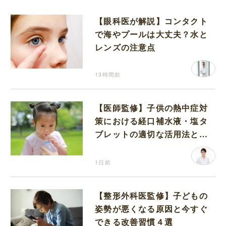
【眼科医が解説】コンタクト
で海やプールは大丈夫？水と
レンズの注意点
13時間前
【医師監修】子供の熱中症対
策における経口補水液・塩タ
ブレットの適切な活用法と水
分補給の注意点
1日前
【整形外科医監修】子どもの
姿勢が悪くなる原因と今すぐ
できる改善習慣４選