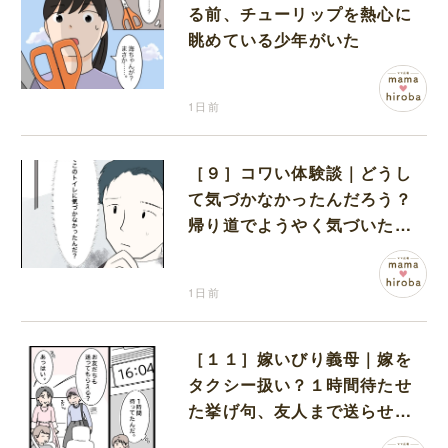
る前、チューリップを熱心に
眺めている少年がいた
1日前
［９］コワい体験談｜どうし
て気づかなかったんだろう？
帰り道でようやく気づいた近
いトイレの存在に首を傾げる
1日前
［１１］嫁いびり義母｜嫁を
タクシー扱い？１時間待たせ
た挙げ句、友人まで送らせる
義母が図々しい