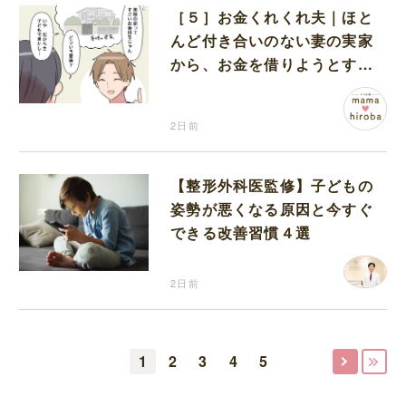
［５］お金くれくれ夫｜ほと
んど付き合いのない妻の実家
から、お金を借りようとする
夫が怪しすぎる
2日前
【整形外科医監修】子どもの
姿勢が悪くなる原因と今すぐ
できる改善習慣４選
2日前
1
2
3
4
5