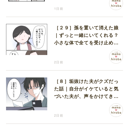
1日前
［２９］孫を置いて消えた娘
｜ずっと一緒にいてくれる？
小さな体で全てを受け止める
孫の手を離したりしない
2日前
［８］垢抜けた夫がクズだっ
た話｜自分がイケていると気
づいた夫が、声をかけてきた
女性達と交流を持ち始める
2日前