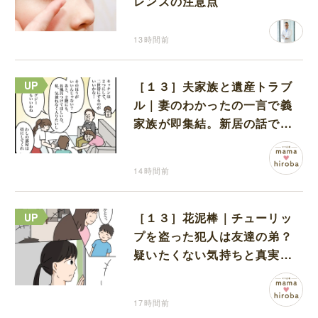
レンズの注意点
13時間前
［１３］夫家族と遺産トラブ
ル｜妻のわかったの一言で義
家族が即集結。新居の話で盛
り上がる義家族を置いて実家
に帰る妻
14時間前
［１３］花泥棒｜チューリッ
プを盗った犯人は友達の弟？
疑いたくない気持ちと真実の
間でひとり葛藤する娘
17時間前