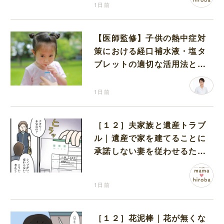
1日前
【医師監修】子供の熱中症対
策における経口補水液・塩タ
ブレットの適切な活用法と水
分補給の注意点
1日前
［１２］夫家族と遺産トラブ
ル｜遺産で家を建てることに
承諾しない妻を従わせるため
に夫が取り出したのは離婚届
1日前
［１２］花泥棒｜花が無くな