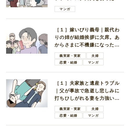
は電車好きの男の子ママ
マンガ
［１］嫁いびり義母｜親代わ
りの姉が結婚挨拶に欠席。あ
からさまに不機嫌になった義
母
義実家・実家
夫婦
恋愛・結婚
マンガ
［１］夫家族と遺産トラブル
｜父が事故で急逝し悲しみに
打ちひしがれる妻を力強い言
葉で励ます夫
義実家・実家
夫婦
恋愛・結婚
マンガ