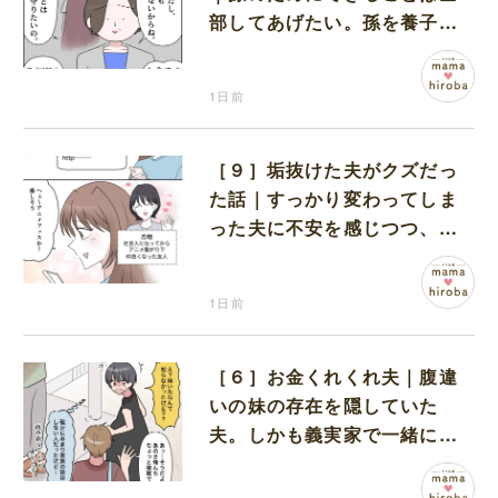
部してあげたい。孫を養子に
迎えることを決意
1日前
［９］垢抜けた夫がクズだっ
た話｜すっかり変わってしま
った夫に不安を感じつつ、友
人から誘われたアニメフェス
へ出かけることに
1日前
［６］お金くれくれ夫｜腹違
いの妹の存在を隠していた
夫。しかも義実家で一緒に暮
らすことになり困惑する妻