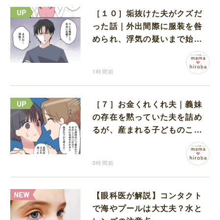
［１０］垢抜けた夫がクズだ
った話｜外出間際に服装を咎
められ、浮気の疑いまで始め
る夫
1時間前
［７］お金くれくれ夫｜義妹
の存在を黙っていた夫を詰め
るが、産まれる子どものこと
を第一に考えてと流される
3時間前
【眼科医が解説】コンタクト
で海やプールは大丈夫？水と