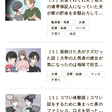
の連帯保証人になっていた夫
が家の貯金を全額おろしてほ
しいと言ってきた
義実家・実家
夫婦
恋愛・結婚
マンガ
子育て
幼児
［１］垢抜けた夫がクズだっ
た話｜大学の人気者の彼女が
気になったのは地味で目立た
ない男子学生
夫婦
恋愛・結婚
マンガ
子育て
［１］コワい体験談｜コワい
話をするために集まった夜の
ファミレス。口火を切ったの