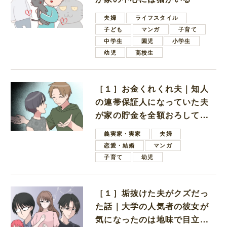
夫婦
ライフスタイル
子ども
マンガ
子育て
中学生
園児
小学生
幼児
高校生
［１］お金くれくれ夫｜知人
の連帯保証人になっていた夫
が家の貯金を全額おろしてほ
しいと言ってきた
義実家・実家
夫婦
恋愛・結婚
マンガ
子育て
幼児
［１］垢抜けた夫がクズだっ
た話｜大学の人気者の彼女が
気になったのは地味で目立た