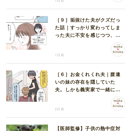
1日前
［９］垢抜けた夫がクズだっ
た話｜すっかり変わってしま
った夫に不安を感じつつ、友
人から誘われたアニメフェス
へ出かけることに
1日前
［６］お金くれくれ夫｜腹違
いの妹の存在を隠していた
夫。しかも義実家で一緒に暮
らすことになり困惑する妻
2日前
【医師監修】子供の熱中症対