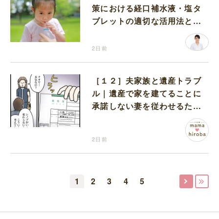
策における経口補水液・塩タ
ブレットの適切な活用法と水
分補給の注意点
2日前
［１２］夫家族と遺産トラブ
ル｜遺産で家を建てることに
承諾しない妻を従わせるため
に夫が取り出したのは離婚届
2日前
1
2
3
4
5