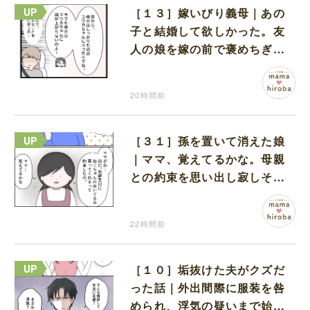
［１３］嫁いびり義母｜あの
子と結婚して欲しかった。友
人の娘を嫁の前で褒めちぎる
無神経な義母
20時間前
［３１］孫を置いて消えた娘
｜ママ、覚えてるかな。母親
との約束を思い出し寂しそう
な孫に胸が痛む
22時間前
［１０］垢抜けた夫がクズだ
った話｜外出間際に服装を咎
められ、浮気の疑いまで始め