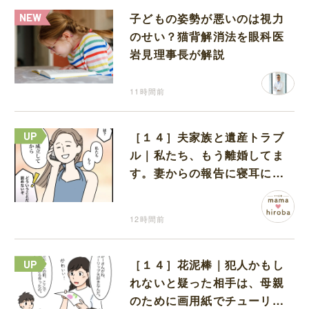
子どもの姿勢が悪いのは視力
のせい？猫背解消法を眼科医
岩見理事長が解説
11時間前
［１４］夫家族と遺産トラブ
ル｜私たち、もう離婚してま
す。妻からの報告に寝耳に水
の夫は大慌て
12時間前
［１４］花泥棒｜犯人かもし
れないと疑った相手は、母親
のために画用紙でチューリッ