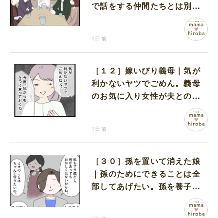
で話をする仲間たちとは別に
何かがいるみたい
1日前
［１２］嫁いびり義母｜気が
利かないヤツでごめん。義母
のお気に入り女性が夫との親
密さを匂わせてくる
1日前
［３０］孫を置いて消えた娘
｜孫のためにできることは全
部してあげたい。孫を養子に
迎えることを決意