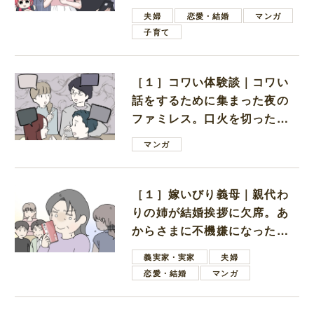
ない男子学生
夫婦
恋愛・結婚
マンガ
子育て
［１］コワい体験談｜コワい
話をするために集まった夜の
ファミレス。口火を切ったの
は電車好きの男の子ママ
マンガ
［１］嫁いびり義母｜親代わ
りの姉が結婚挨拶に欠席。あ
からさまに不機嫌になった義
母
義実家・実家
夫婦
恋愛・結婚
マンガ