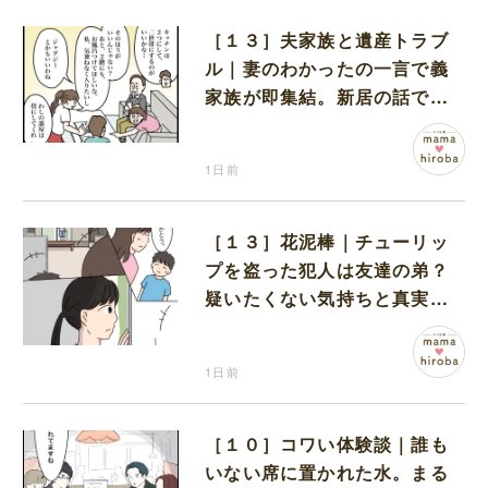
［１３］夫家族と遺産トラブ
ル｜妻のわかったの一言で義
家族が即集結。新居の話で盛
り上がる義家族を置いて実家
に帰る妻
1日前
［１３］花泥棒｜チューリッ
プを盗った犯人は友達の弟？
疑いたくない気持ちと真実の
間でひとり葛藤する娘
1日前
［１０］コワい体験談｜誰も
いない席に置かれた水。まる