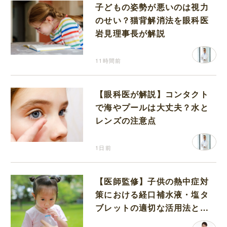
子どもの姿勢が悪いのは視力
のせい？猫背解消法を眼科医
岩見理事長が解説
11時間前
【眼科医が解説】コンタクト
で海やプールは大丈夫？水と
レンズの注意点
1日前
【医師監修】子供の熱中症対
策における経口補水液・塩タ
ブレットの適切な活用法と水
分補給の注意点