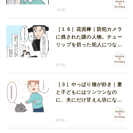
1日前
［１６］花泥棒｜防犯カメラ
に残された謎の人物。チュー
リップを切った犯人につなが
る証拠になるのか期待する
2日前
［３］やっぱり猫が好き｜妻
と子どもにはツンツンなの
に、夫にだけ甘えん坊になる
猫のギャップに癒される
2日前