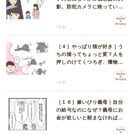
影。防犯カメラに映っていた
のは娘の友達だった
1日前
［４］やっぱり猫が好き｜う
ちの猫ってちょっと変？人を
押しのけてくつろぎ、獲物に
も物怖じしない鋼のハート
1日前
［１６］嫁いびり義母｜自分
の給与なのになぜ？義母にお
金が欲しいと頼まなければな
らない状況に疑問を抱く