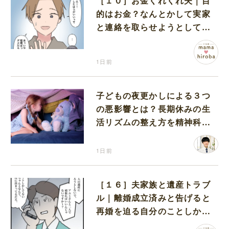
［１０］お金くれくれ夫｜目
的はお金？なんとかして実家
と連絡を取らせようとしてく
る夫が怪しすぎる
1日前
子どもの夜更かしによる３つ
の悪影響とは？長期休みの生
活リズムの整え方を精神科医
が解説
1日前
［１６］夫家族と遺産トラブ
ル｜離婚成立済みと告げると
再婚を迫る自分のことしか考
えない元夫