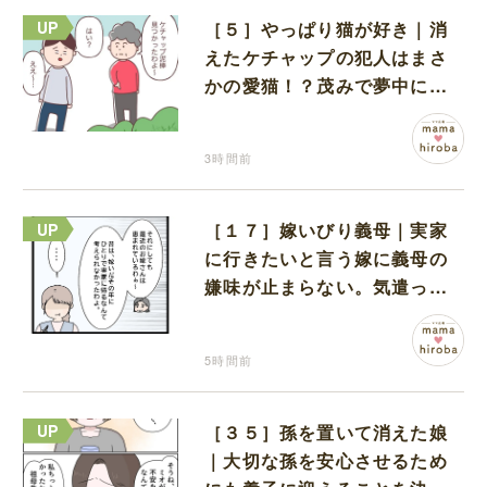
［５］やっぱり猫が好き｜消
えたケチャップの犯人はまさ
かの愛猫！？茂みで夢中にな
ってなめる現場を発見
3時間前
［１７］嫁いびり義母｜実家
に行きたいと言う嫁に義母の
嫌味が止まらない。気遣って
くれるのは義父だけ
5時間前
［３５］孫を置いて消えた娘
｜大切な孫を安心させるため