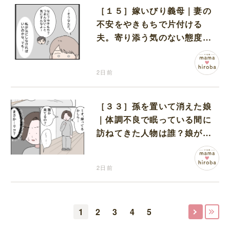
［１５］嫁いびり義母｜妻の
不安をやきもちで片付ける
夫。寄り添う気のない態度に
モヤモヤが募る
2日前
［３３］孫を置いて消えた娘
｜体調不良で眠っている間に
訪ねてきた人物は誰？娘が戻
ってきたのかと不安になる
2日前
1
2
3
4
5