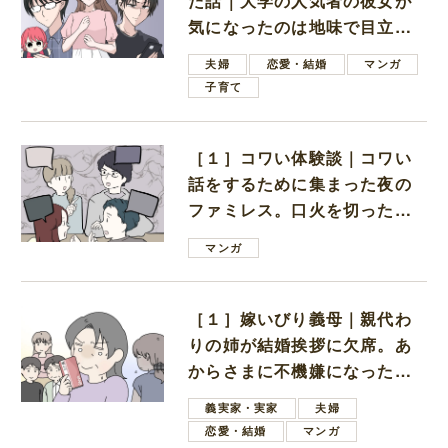
た話｜大学の人気者の彼女が
気になったのは地味で目立た
ない男子学生
夫婦
恋愛・結婚
マンガ
子育て
［１］コワい体験談｜コワい
話をするために集まった夜の
ファミレス。口火を切ったの
は電車好きの男の子ママ
マンガ
［１］嫁いびり義母｜親代わ
りの姉が結婚挨拶に欠席。あ
からさまに不機嫌になった義
母
義実家・実家
夫婦
恋愛・結婚
マンガ