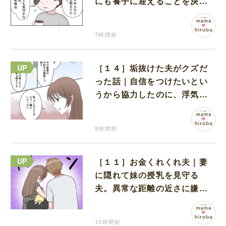
にも養子に迎えることを決心
する
7時間前
［１４］垢抜けた夫がクズだ
った話｜自信をつけたいとい
うから協力したのに、浮気と
いう形で裏切られる
8時間前
［１１］お金くれくれ夫｜妻
に隠れて妹の授乳を見守る
夫。異常な距離の近さに嫌悪
感が湧き上がる
10時間前