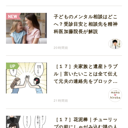
子どものメンタル相談はどこ
へ？受診目安と相談先を精神
科医加藤院長が解説
20時間前
［１７］夫家族と遺産トラブ
ル｜言いたいことは全て伝え
て元夫の連絡先をブロック。
離婚できた喜びを噛みしめる
21時間前
［１７］花泥棒｜チューリッ
プの前にしゃがみ込む謎の人