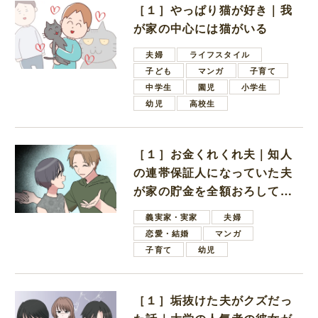
［１］やっぱり猫が好き｜我
が家の中心には猫がいる
夫婦
ライフスタイル
子ども
マンガ
子育て
中学生
園児
小学生
幼児
高校生
［１］お金くれくれ夫｜知人
の連帯保証人になっていた夫
が家の貯金を全額おろしてほ
しいと言ってきた
義実家・実家
夫婦
恋愛・結婚
マンガ
子育て
幼児
［１］垢抜けた夫がクズだっ