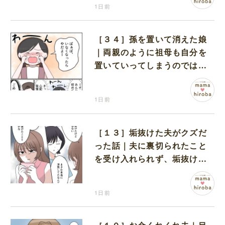
1日前
［３４］孫を置いて消えた娘
｜両親のように祖母も自分を
置いていってしまうのでは？
と怯えて泣く孫に心が痛む
1日前
［１３］垢抜けた夫がクズだ
った話｜夫に裏切られたこと
を受け入れられず、垢抜けた
ことが関係しているのかと嘆
く
1日前