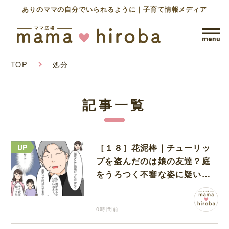
ありのママの自分でいられるように｜子育て情報メディア
TOP
処分
記事一覧
［１８］花泥棒｜チューリッ
プを盗んだのは娘の友達？庭
をうろつく不審な姿に疑いが
深まる
0時間前