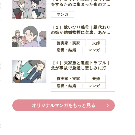
をするために集まった夜のファ
ミレス。口火を切ったのは電車
好きの男の子ママ
マンガ
［１］嫁いびり義母｜親代わり
ど
の姉が結婚挨拶に欠席。あから
さまに不機嫌になった義母
義実家・実家
夫婦
恋愛・結婚
マンガ
［１］夫家族と遺産トラブル｜
父が事故で急逝し悲しみに打ち
ひしがれる妻を力強い言葉で励
ます夫
義実家・実家
夫婦
恋愛・結婚
マンガ
オリジナルマンガをもっと見る