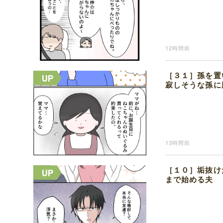
12時間前
［３１］孫を置
寂しそうな孫に
13時間前
［１０］垢抜け
まで始める夫