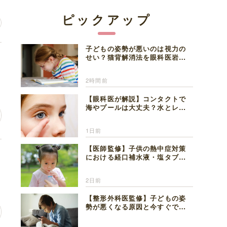
ピックアップ
子どもの姿勢が悪いのは視力の
に
せい？猫背解消法を眼科医岩見
理事長が解説
2時間前
【眼科医が解説】コンタクトで
海やプールは大丈夫？水とレン
ズの注意点
1日前
【医師監修】子供の熱中症対策
チ
における経口補水液・塩タブレ
ットの適切な活用法と水分補給
の注意点
2日前
【整形外科医監修】子どもの姿
勢が悪くなる原因と今すぐでき
る改善習慣４選