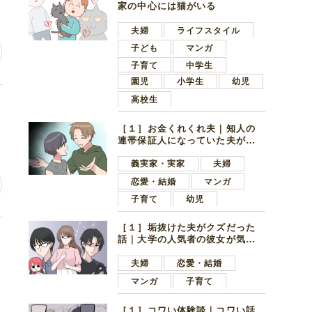
家の中心には猫がいる
夫婦
ライフスタイル
子ども
マンガ
子育て
中学生
園児
小学生
幼児
高校生
し
［１］お金くれくれ夫｜知人の
連帯保証人になっていた夫が家
の貯金を全額おろしてほしいと
言ってきた
義実家・実家
夫婦
恋愛・結婚
マンガ
子育て
幼児
［１］垢抜けた夫がクズだった
い
話｜大学の人気者の彼女が気に
なったのは地味で目立たない男
子学生
夫婦
恋愛・結婚
マンガ
子育て
［１］コワい体験談｜コワい話