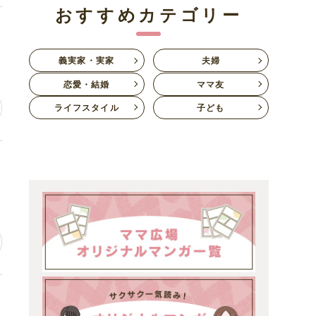
おすすめカテゴリー
居
義実家・実家
夫婦
恋愛・結婚
ママ友
ライフスタイル
子ども
ち
ち