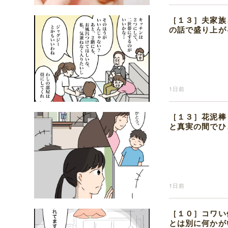
［１３］夫家族
の話で盛り上が
1日前
［１３］花泥棒
と真実の間でひ
1日前
［１０］コワい
とは別に何かが