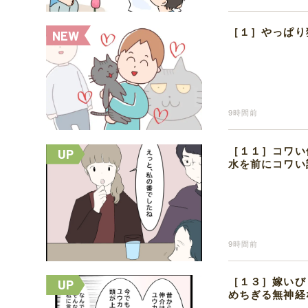
［１］やっぱり
9時間前
［１１］コワい
水を前にコワい
9時間前
［１３］嫁いび
めちぎる無神経