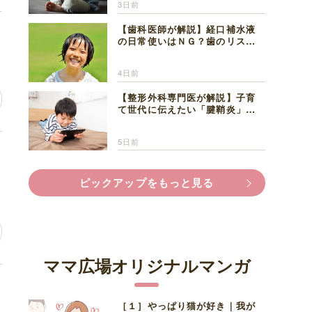
3日前
【歯科医師が解説】経口補水液
の日常使いはＮＧ？歯のリスク
と熱中症対策
4日前
【整形外科専門医が解説】子育
て世代に伝えたい「腱鞘炎」の
正しい知識と対処法
5日前
の
ピックアップをもっと見る
ママ広場オリジナルマンガ
褒
［１］やっぱり猫が好き｜我が