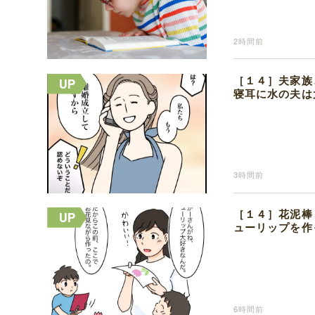
2時間前
［１４］夫家族
寝耳に水の夫は
3時間前
［１４］花泥棒
ューリップを作
6時間前