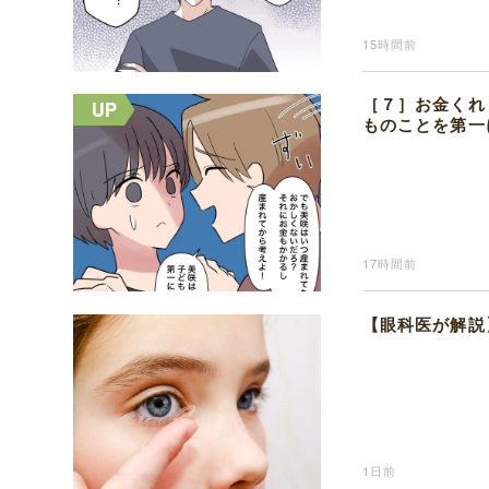
15時間前
［７］お金くれ
ものことを第一
17時間前
【眼科医が解説
1日前