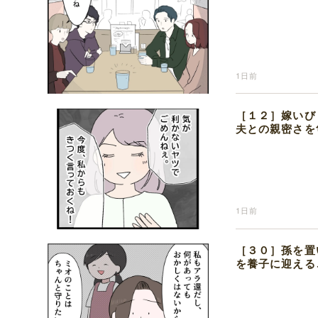
1日前
［１２］嫁いび
夫との親密さを
1日前
［３０］孫を置
を養子に迎える