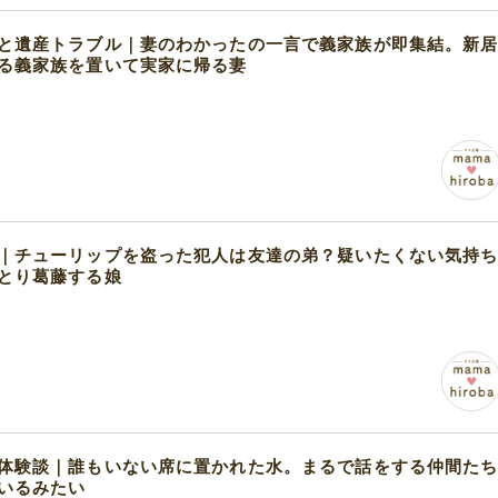
と遺産トラブル｜妻のわかったの一言で義家族が即集結。新
る義家族を置いて実家に帰る妻
｜チューリップを盗った犯人は友達の弟？疑いたくない気持
とり葛藤する娘
体験談｜誰もいない席に置かれた水。まるで話をする仲間た
いるみたい