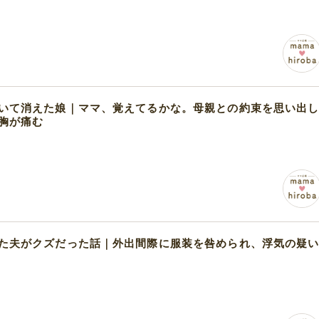
いて消えた娘｜ママ、覚えてるかな。母親との約束を思い出
胸が痛む
た夫がクズだった話｜外出間際に服装を咎められ、浮気の疑