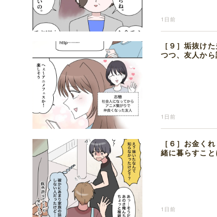
1日前
［９］垢抜けた
つつ、友人から
1日前
［６］お金くれ
緒に暮らすこと
1日前