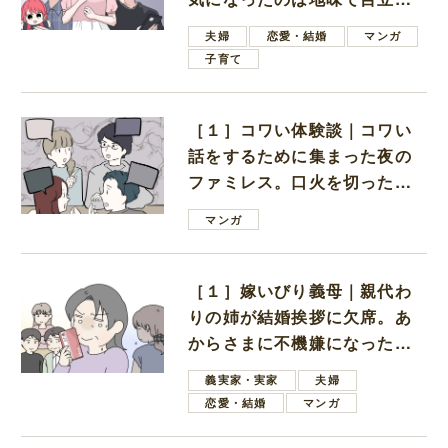
ない男子学生
夫婦
恋愛・結婚
マンガ
子育て
［１］コワい体験談｜コワい
話をするために集まった夜の
ファミレス。口火を切ったの
は電車好きの男の子ママ
マンガ
［１］嫁いびり義母｜親代わ
りの姉が結婚挨拶に欠席。あ
からさまに不機嫌になった義
母
義実家・実家
夫婦
恋愛・結婚
マンガ