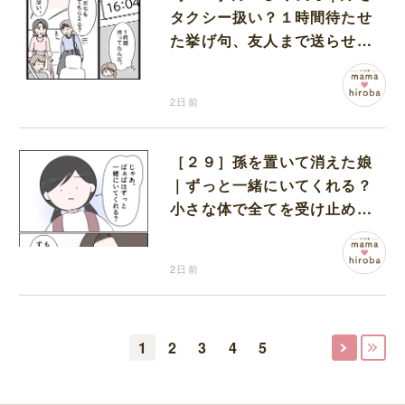
タクシー扱い？１時間待たせ
た挙げ句、友人まで送らせる
義母が図々しい
2日前
［２９］孫を置いて消えた娘
｜ずっと一緒にいてくれる？
小さな体で全てを受け止める
孫の手を離したりしない
2日前
1
2
3
4
5