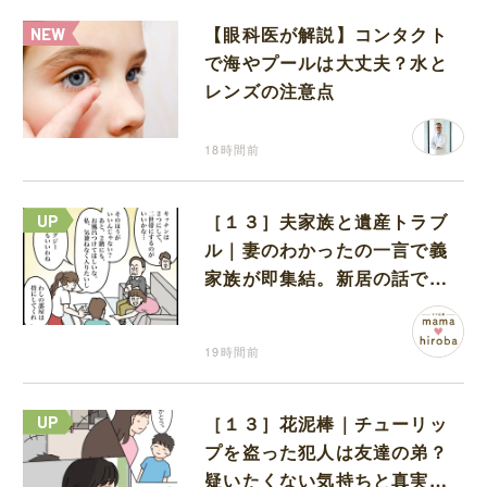
【眼科医が解説】コンタクト
で海やプールは大丈夫？水と
レンズの注意点
18時間前
［１３］夫家族と遺産トラブ
ル｜妻のわかったの一言で義
家族が即集結。新居の話で盛
り上がる義家族を置いて実家
に帰る妻
19時間前
［１３］花泥棒｜チューリッ
プを盗った犯人は友達の弟？
疑いたくない気持ちと真実の