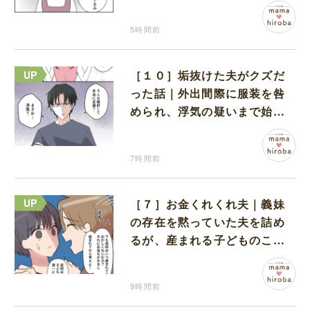
な孫に胸が痛む
5時間前
［１０］垢抜けた夫がクズだ
った話｜外出間際に服装を咎
められ、浮気の疑いまで始め
る夫
7時間前
［７］お金くれくれ夫｜義妹
の存在を黙っていた夫を詰め
るが、産まれる子どものこと
を第一に考えてと流される
9時間前