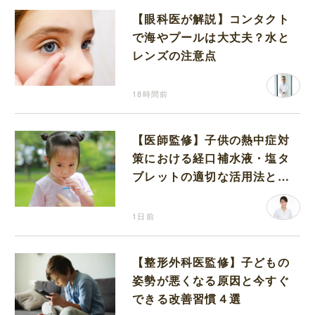
【眼科医が解説】コンタクト
で海やプールは大丈夫？水と
レンズの注意点
18時間前
【医師監修】子供の熱中症対
策における経口補水液・塩タ
ブレットの適切な活用法と水
分補給の注意点
1日前
【整形外科医監修】子どもの
姿勢が悪くなる原因と今すぐ
できる改善習慣４選