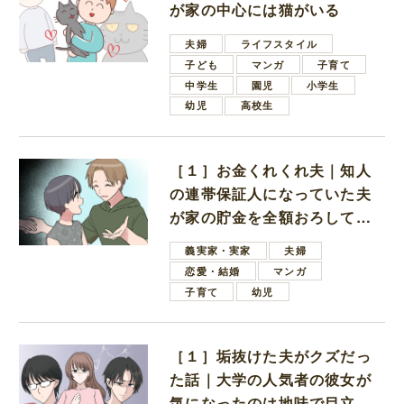
が家の中心には猫がいる
夫婦
ライフスタイル
子ども
マンガ
子育て
中学生
園児
小学生
幼児
高校生
［１］お金くれくれ夫｜知人
の連帯保証人になっていた夫
が家の貯金を全額おろしてほ
しいと言ってきた
義実家・実家
夫婦
恋愛・結婚
マンガ
子育て
幼児
［１］垢抜けた夫がクズだっ
た話｜大学の人気者の彼女が
気になったのは地味で目立た