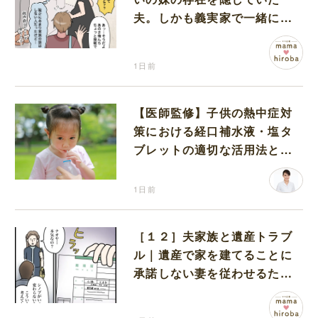
夫。しかも義実家で一緒に暮
らすことになり困惑する妻
1日前
【医師監修】子供の熱中症対
策における経口補水液・塩タ
ブレットの適切な活用法と水
分補給の注意点
1日前
［１２］夫家族と遺産トラブ
ル｜遺産で家を建てることに
承諾しない妻を従わせるため
に夫が取り出したのは離婚届