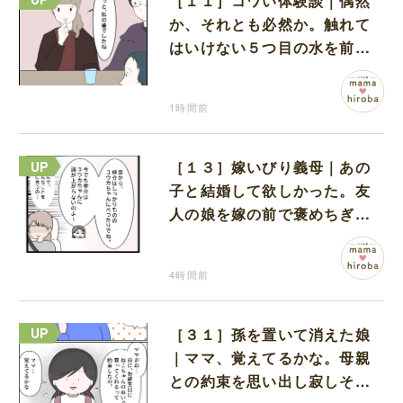
［１１］コワい体験談｜偶然
か、それとも必然か。触れて
はいけない５つ目の水を前に
コワい話を続ける一同
1時間前
［１３］嫁いびり義母｜あの
子と結婚して欲しかった。友
人の娘を嫁の前で褒めちぎる
無神経な義母
4時間前
［３１］孫を置いて消えた娘
｜ママ、覚えてるかな。母親
との約束を思い出し寂しそう