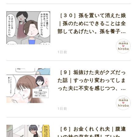
［３０］孫を置いて消えた娘
｜孫のためにできることは全
部してあげたい。孫を養子に
迎えることを決意
1日前
［９］垢抜けた夫がクズだっ
た話｜すっかり変わってしま
った夫に不安を感じつつ、友
人から誘われたアニメフェス
へ出かけることに
1日前
［６］お金くれくれ夫｜腹違
いの妹の存在を隠していた