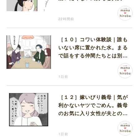
間でひとり葛藤する娘
22時間前
［１０］コワい体験談｜誰も
いない席に置かれた水。まる
で話をする仲間たちとは別に
何かがいるみたい
1日前
［１２］嫁いびり義母｜気が
利かないヤツでごめん。義母
のお気に入り女性が夫との親
密さを匂わせてくる
1日前