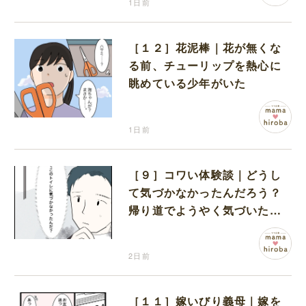
1日前
［１２］花泥棒｜花が無くな
る前、チューリップを熱心に
眺めている少年がいた
1日前
［９］コワい体験談｜どうし
て気づかなかったんだろう？
帰り道でようやく気づいた近
いトイレの存在に首を傾げる
2日前
［１１］嫁いびり義母｜嫁を