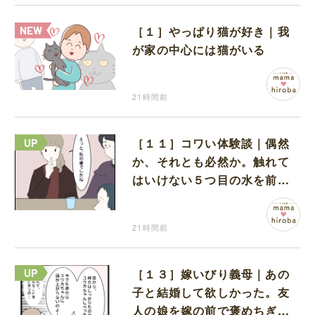
［１］やっぱり猫が好き｜我
が家の中心には猫がいる
21時間前
［１１］コワい体験談｜偶然
か、それとも必然か。触れて
はいけない５つ目の水を前に
コワい話を続ける一同
21時間前
［１３］嫁いびり義母｜あの
子と結婚して欲しかった。友
人の娘を嫁の前で褒めちぎる