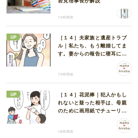
岩見理事長が解説
14時間前
［１４］夫家族と遺産トラブ
ル｜私たち、もう離婚してま
す。妻からの報告に寝耳に水
の夫は大慌て
15時間前
［１４］花泥棒｜犯人かもし
れないと疑った相手は、母親
のために画用紙でチューリッ
プを作っていただけだった
18時間前