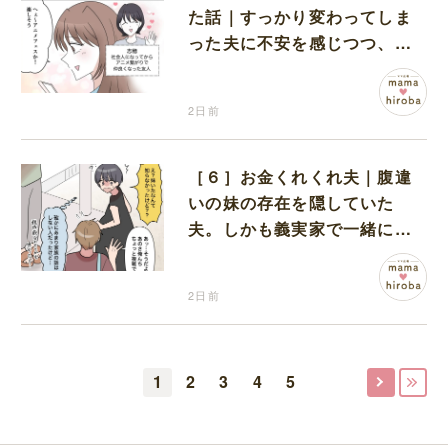
た話｜すっかり変わってしま
った夫に不安を感じつつ、友
人から誘われたアニメフェス
へ出かけることに
2日前
［６］お金くれくれ夫｜腹違
いの妹の存在を隠していた
夫。しかも義実家で一緒に暮
らすことになり困惑する妻
2日前
1
2
3
4
5