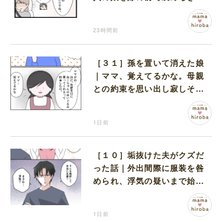
無神経な義母
23時間前
［３１］孫を置いて消えた娘
｜ママ、覚えてるかな。母親
との約束を思い出し寂しそう
な孫に胸が痛む
1日前
［１０］垢抜けた夫がクズだ
った話｜外出間際に服装を咎
められ、浮気の疑いまで始め
る夫
1日前