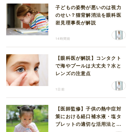
子どもの姿勢が悪いのは視力
のせい？猫背解消法を眼科医
岩見理事長が解説
14時間前
【眼科医が解説】コンタクト
で海やプールは大丈夫？水と
レンズの注意点
1日前
【医師監修】子供の熱中症対
策における経口補水液・塩タ
ブレットの適切な活用法と水
分補給の注意点