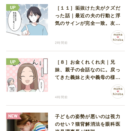
［１１］垢抜けた夫がクズだ
った話｜最近の夫の行動と浮
気のサインが完全一致。友人
にも忠告され不安になる
2時間前
［８］お金くれくれ夫｜兄
妹、親子の会話なのに。戻っ
てきた義妹と夫や義母の様子
になんだか違和感
4時間前
子どもの姿勢が悪いのは視力
のせい？猫背解消法を眼科医