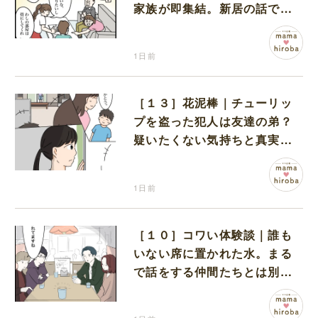
家族が即集結。新居の話で盛
り上がる義家族を置いて実家
に帰る妻
1日前
［１３］花泥棒｜チューリッ
プを盗った犯人は友達の弟？
疑いたくない気持ちと真実の
間でひとり葛藤する娘
1日前
［１０］コワい体験談｜誰も
いない席に置かれた水。まる
で話をする仲間たちとは別に
何かがいるみたい