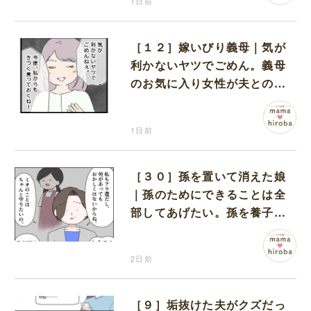
1日前
［１２］嫁いびり義母｜気が
利かないヤツでごめん。義母
のお気に入り女性が夫との親
密さを匂わせてくる
1日前
［３０］孫を置いて消えた娘
｜孫のためにできることは全
部してあげたい。孫を養子に
迎えることを決意
2日前
［９］垢抜けた夫がクズだっ