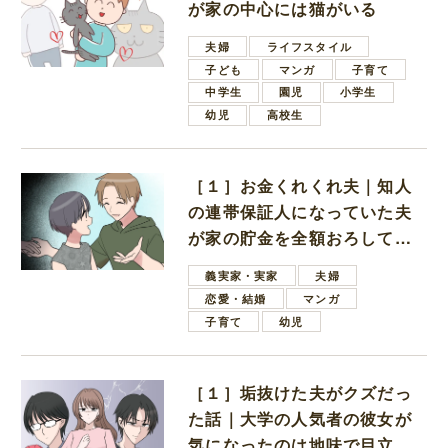
が家の中心には猫がいる
夫婦
ライフスタイル
子ども
マンガ
子育て
中学生
園児
小学生
幼児
高校生
［１］お金くれくれ夫｜知人
の連帯保証人になっていた夫
が家の貯金を全額おろしてほ
しいと言ってきた
義実家・実家
夫婦
恋愛・結婚
マンガ
子育て
幼児
［１］垢抜けた夫がクズだっ
た話｜大学の人気者の彼女が
気になったのは地味で目立た