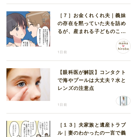
［７］お金くれくれ夫｜義妹
の存在を黙っていた夫を詰め
るが、産まれる子どものこと
を第一に考えてと流される
1日前
【眼科医が解説】コンタクト
で海やプールは大丈夫？水と
レンズの注意点
1日前
［１３］夫家族と遺産トラブ
ル｜妻のわかったの一言で義