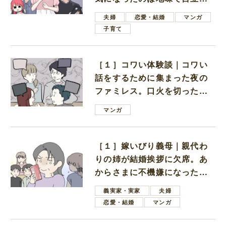
ない男子学生
夫婦
恋愛・結婚
マンガ
子育て
［１］コワい体験談｜コワい
話をするために集まった夜の
ファミレス。口火を切ったの
は電車好きの男の子ママ
マンガ
［１］嫁いびり義母｜親代わ
りの姉が結婚挨拶に欠席。あ
からさまに不機嫌になった義
母
義実家・実家
夫婦
恋愛・結婚
マンガ