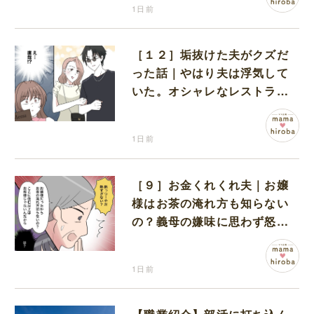
1日前
［１２］垢抜けた夫がクズだ
った話｜やはり夫は浮気して
いた。オシャレなレストラン
で夫の浮気現場に遭遇
1日前
［９］お金くれくれ夫｜お嬢
様はお茶の淹れ方も知らない
の？義母の嫌味に思わず怒り
が込み上げる
1日前