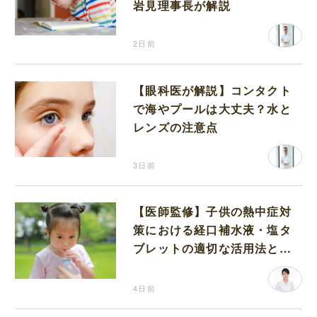
岩見理事長が解説
2日前
【眼科医が解説】コンタクト
で海やプールは大丈夫？水と
レンズの注意点
3日前
【医師監修】子供の熱中症対
策における経口補水液・塩タ
ブレットの適切な活用法と水
分補給の注意点
4日前