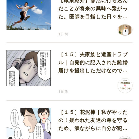
【職業紹介】部活に打ち込ん
だことが将来の興味へ繋がっ
た。医師を目指した日々を振
り返って思うこと
1日前
［１５］夫家族と遺産トラブ
ル｜自発的に記入された離婚
届けを提出しただけなので、
何も問題なし
1日前
［１５］花泥棒｜私がやった
の！疑われた友達の弟を守る
ため、涙ながらに自分が犯人
だと名乗り出た娘