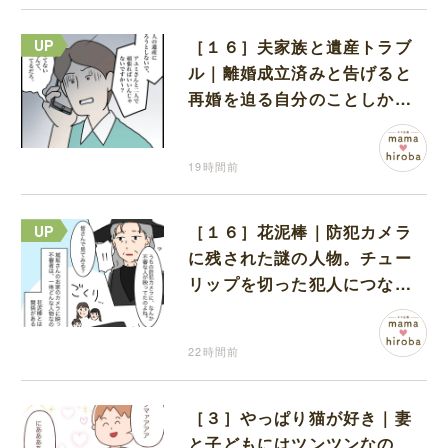
［１６］夫家族と遺産トラブ
ル｜離婚成立済みと告げると
再婚を迫る自分のことしか考
えない元夫
19時間前
［１６］花泥棒｜防犯カメラ
に残された謎の人物。チュー
リップを切った犯人につなが
る証拠になるのか期待する
22時間前
［３］やっぱり猫が好き｜妻
と子どもにはツンツンなの