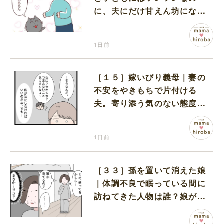
に、夫にだけ甘えん坊になる
猫のギャップに癒される
1日前
［１５］嫁いびり義母｜妻の
不安をやきもちで片付ける
夫。寄り添う気のない態度に
モヤモヤが募る
1日前
［３３］孫を置いて消えた娘
｜体調不良で眠っている間に
訪ねてきた人物は誰？娘が戻
ってきたのかと不安になる