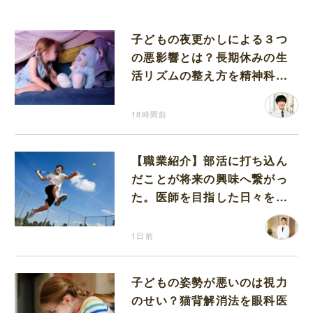
子どもの夜更かしによる３つ
の悪影響とは？長期休みの生
活リズムの整え方を精神科医
が解説
18時間前
【職業紹介】部活に打ち込ん
だことが将来の興味へ繋がっ
た。医師を目指した日々を振
り返って思うこと
1日前
子どもの姿勢が悪いのは視力
のせい？猫背解消法を眼科医