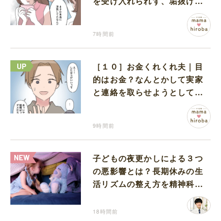
を受け入れられず、垢抜けた
ことが関係しているのかと嘆
く
7時間前
［１０］お金くれくれ夫｜目
的はお金？なんとかして実家
と連絡を取らせようとしてく
る夫が怪しすぎる
9時間前
子どもの夜更かしによる３つ
の悪影響とは？長期休みの生
活リズムの整え方を精神科医
が解説
18時間前