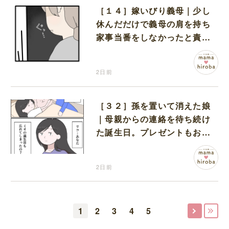
［１４］嫁いびり義母｜少し
休んだだけで義母の肩を持ち
家事当番をしなかったと責め
る夫
2日前
［３２］孫を置いて消えた娘
｜母親からの連絡を待ち続け
た誕生日。プレゼントもお祝
いの言葉も届かなかった
2日前
1
2
3
4
5