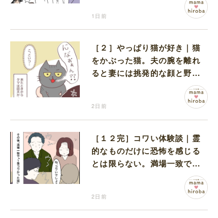
1日前
［２］やっぱり猫が好き｜猫
をかぶった猫。夫の腕を離れ
ると妻には挑発的な顔と野太
い鳴き声
2日前
［１２完］コワい体験談｜霊
的なものだけに恐怖を感じる
とは限らない。満場一致でコ
ワいと認定された意外な体験
2日前