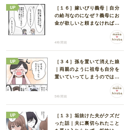
［１６］嫁いびり義母｜自分
の給与なのになぜ？義母にお
金が欲しいと頼まなければな
らない状況に疑問を抱く
4時間前
［３４］孫を置いて消えた娘
｜両親のように祖母も自分を
置いていってしまうのでは？
と怯えて泣く孫に心が痛む
5時間前
［１３］垢抜けた夫がクズだ
った話｜夫に裏切られたこと