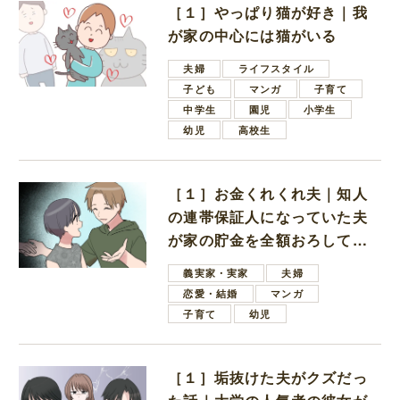
［１］やっぱり猫が好き｜我
が家の中心には猫がいる
夫婦
ライフスタイル
子ども
マンガ
子育て
中学生
園児
小学生
幼児
高校生
［１］お金くれくれ夫｜知人
の連帯保証人になっていた夫
が家の貯金を全額おろしてほ
しいと言ってきた
義実家・実家
夫婦
恋愛・結婚
マンガ
子育て
幼児
［１］垢抜けた夫がクズだっ