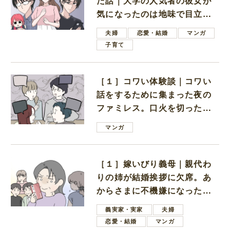
た話｜大学の人気者の彼女が
気になったのは地味で目立た
ない男子学生
夫婦
恋愛・結婚
マンガ
子育て
［１］コワい体験談｜コワい
話をするために集まった夜の
ファミレス。口火を切ったの
は電車好きの男の子ママ
マンガ
［１］嫁いびり義母｜親代わ
りの姉が結婚挨拶に欠席。あ
からさまに不機嫌になった義
母
義実家・実家
夫婦
恋愛・結婚
マンガ