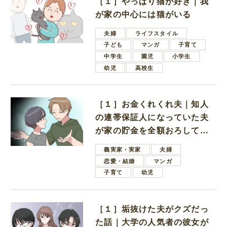
［１］やっぱり猫が好き｜我
が家の中心には猫がいる
夫婦
ライフスタイル
子ども
マンガ
子育て
中学生
園児
小学生
幼児
高校生
［１］お金くれくれ夫｜知人
の連帯保証人になっていた夫
が家の貯金を全額おろしてほ
しいと言ってきた
義実家・実家
夫婦
恋愛・結婚
マンガ
子育て
幼児
［１］垢抜けた夫がクズだっ
た話｜大学の人気者の彼女が