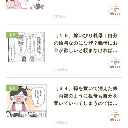
も物怖じしない鋼のハート
7時間前
［１６］嫁いびり義母｜自分
の給与なのになぜ？義母にお
金が欲しいと頼まなければな
らない状況に疑問を抱く
10時間前
［３４］孫を置いて消えた娘
｜両親のように祖母も自分を
置いていってしまうのでは？
と怯えて泣く孫に心が痛む
11時間前