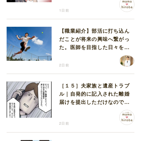
1日前
【職業紹介】部活に打ち込ん
だことが将来の興味へ繋がっ
た。医師を目指した日々を振
り返って思うこと
2日前
［１５］夫家族と遺産トラブ
ル｜自発的に記入された離婚
届けを提出しただけなので、
何も問題なし
2日前