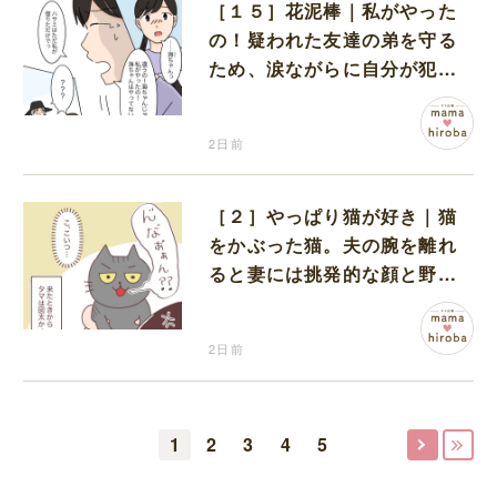
［１５］花泥棒｜私がやった
の！疑われた友達の弟を守る
ため、涙ながらに自分が犯人
だと名乗り出た娘
2日前
［２］やっぱり猫が好き｜猫
をかぶった猫。夫の腕を離れ
ると妻には挑発的な顔と野太
い鳴き声
2日前
1
2
3
4
5