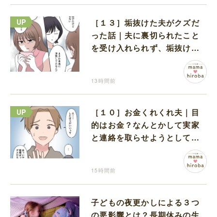
［１３］垢抜けた夫がクズだ
った話｜夫に裏切られたこと
を受け入れられず、垢抜けた
ことが関係しているのかと嘆
く
13時間前
［１０］お金くれくれ夫｜目
的はお金？なんとかして実家
と連絡を取らせようとしてく
る夫が怪しすぎる
15時間前
子どもの夜更かしによる３つ
の悪影響とは？長期休みの生