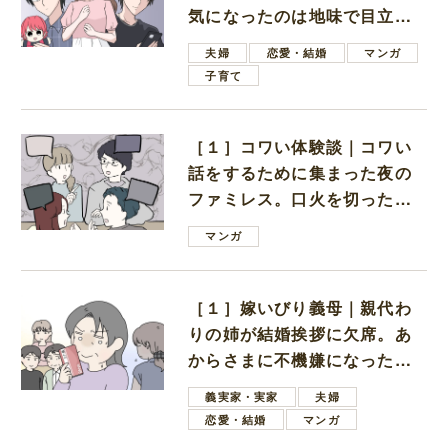
気になったのは地味で目立た
ない男子学生
夫婦
恋愛・結婚
マンガ
子育て
［１］コワい体験談｜コワい
話をするために集まった夜の
ファミレス。口火を切ったの
は電車好きの男の子ママ
マンガ
［１］嫁いびり義母｜親代わ
りの姉が結婚挨拶に欠席。あ
からさまに不機嫌になった義
母
義実家・実家
夫婦
恋愛・結婚
マンガ