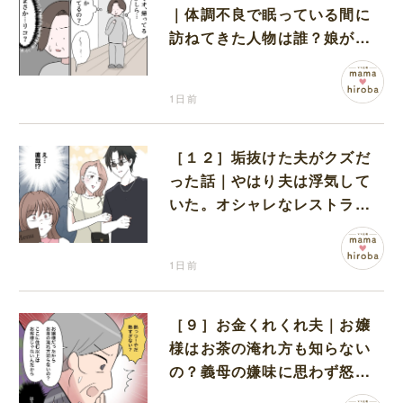
｜体調不良で眠っている間に
訪ねてきた人物は誰？娘が戻
ってきたのかと不安になる
1日前
［１２］垢抜けた夫がクズだ
った話｜やはり夫は浮気して
いた。オシャレなレストラン
で夫の浮気現場に遭遇
1日前
［９］お金くれくれ夫｜お嬢
様はお茶の淹れ方も知らない
の？義母の嫌味に思わず怒り
が込み上げる