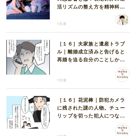
活リズムの整え方を精神科医
が解説
1日前
［１６］夫家族と遺産トラブ
ル｜離婚成立済みと告げると
再婚を迫る自分のことしか考
えない元夫
1日前
［１６］花泥棒｜防犯カメラ
に残された謎の人物。チュー
リップを切った犯人につなが
る証拠になるのか期待する