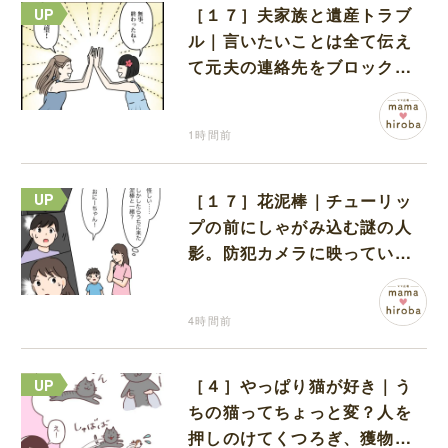
［１７］夫家族と遺産トラブ
ル｜言いたいことは全て伝え
て元夫の連絡先をブロック。
離婚できた喜びを噛みしめる
1時間前
［１７］花泥棒｜チューリッ
プの前にしゃがみ込む謎の人
影。防犯カメラに映っていた
のは娘の友達だった
4時間前
［４］やっぱり猫が好き｜う
ちの猫ってちょっと変？人を
押しのけてくつろぎ、獲物に