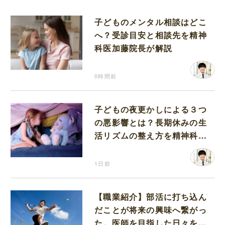
子どものメンタル相談はどこ
へ？受診目安と相談先を精神
科医加藤院長が解説
0時間前
子どもの夜更かしによる３つ
の悪影響とは？長期休みの生
活リズムの整え方を精神科医
が解説
1日前
【職業紹介】部活に打ち込ん
だことが将来の興味へ繋がっ
た。医師を目指した日々を振