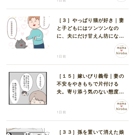
1日前
［３］やっぱり猫が好き｜妻
と子どもにはツンツンなの
に、夫にだけ甘えん坊になる
猫のギャップに癒される
1日前
［１５］嫁いびり義母｜妻の
不安をやきもちで片付ける
夫。寄り添う気のない態度に
モヤモヤが募る
1日前
［３３］孫を置いて消えた娘