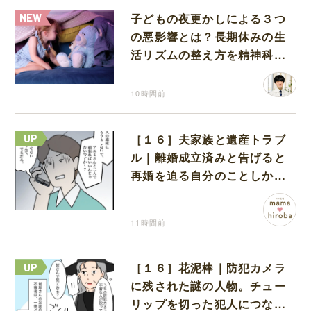
子どもの夜更かしによる３つ
の悪影響とは？長期休みの生
活リズムの整え方を精神科医
が解説
10時間前
［１６］夫家族と遺産トラブ
ル｜離婚成立済みと告げると
再婚を迫る自分のことしか考
えない元夫
11時間前
［１６］花泥棒｜防犯カメラ
に残された謎の人物。チュー
リップを切った犯人につなが