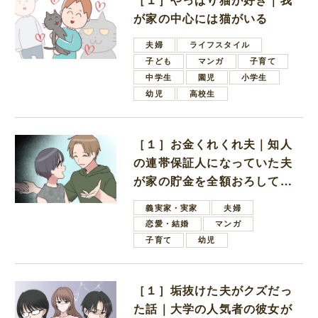
が家の中心には猫がいる
夫婦
ライフスタイル
子ども
マンガ
子育て
中学生
園児
小学生
幼児
高校生
［１］お金くれくれ夫｜知人
の連帯保証人になっていた夫
が家の貯金を全額おろしてほ
しいと言ってきた
義実家・実家
夫婦
恋愛・結婚
マンガ
子育て
幼児
［１］垢抜けた夫がクズだっ
た話｜大学の人気者の彼女が