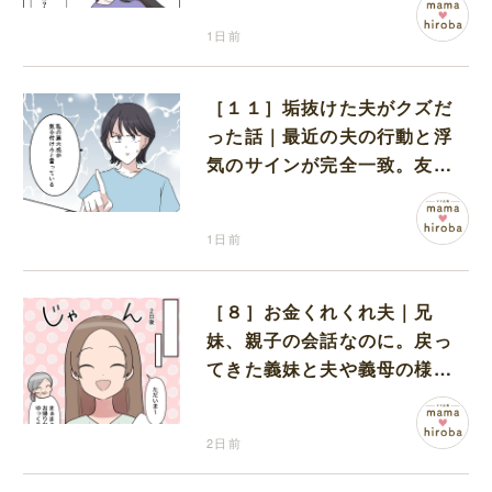
1日前
［１１］垢抜けた夫がクズだ
った話｜最近の夫の行動と浮
気のサインが完全一致。友人
にも忠告され不安になる
1日前
［８］お金くれくれ夫｜兄
妹、親子の会話なのに。戻っ
てきた義妹と夫や義母の様子
になんだか違和感
2日前