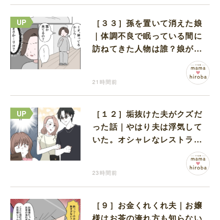
［３３］孫を置いて消えた娘
｜体調不良で眠っている間に
訪ねてきた人物は誰？娘が戻
ってきたのかと不安になる
21時間前
［１２］垢抜けた夫がクズだ
った話｜やはり夫は浮気して
いた。オシャレなレストラン
で夫の浮気現場に遭遇
23時間前
［９］お金くれくれ夫｜お嬢
様はお茶の淹れ方も知らない