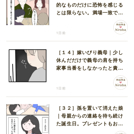
的なものだけに恐怖を感じる
とは限らない。満場一致でコ
ワいと認定された意外な体験
1日前
［１４］嫁いびり義母｜少し
休んだだけで義母の肩を持ち
家事当番をしなかったと責め
る夫
1日前
［３２］孫を置いて消えた娘
｜母親からの連絡を待ち続け
た誕生日。プレゼントもお祝
いの言葉も届かなかった