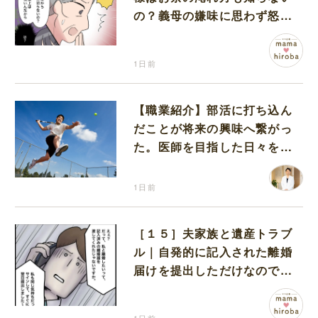
の？義母の嫌味に思わず怒り
が込み上げる
1日前
【職業紹介】部活に打ち込ん
だことが将来の興味へ繋がっ
た。医師を目指した日々を振
り返って思うこと
1日前
［１５］夫家族と遺産トラブ
ル｜自発的に記入された離婚
届けを提出しただけなので、
何も問題なし