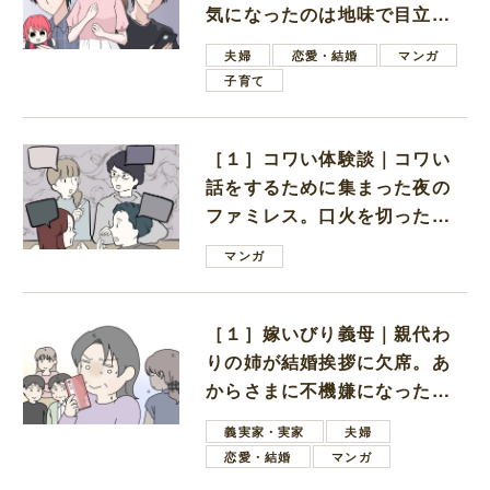
気になったのは地味で目立た
ない男子学生
夫婦
恋愛・結婚
マンガ
子育て
［１］コワい体験談｜コワい
話をするために集まった夜の
ファミレス。口火を切ったの
は電車好きの男の子ママ
マンガ
［１］嫁いびり義母｜親代わ
りの姉が結婚挨拶に欠席。あ
からさまに不機嫌になった義
母
義実家・実家
夫婦
恋愛・結婚
マンガ