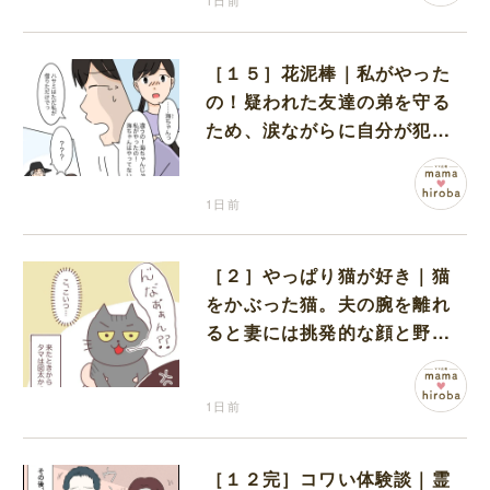
1日前
［１５］花泥棒｜私がやった
の！疑われた友達の弟を守る
ため、涙ながらに自分が犯人
だと名乗り出た娘
1日前
［２］やっぱり猫が好き｜猫
をかぶった猫。夫の腕を離れ
ると妻には挑発的な顔と野太
い鳴き声
1日前
［１２完］コワい体験談｜霊