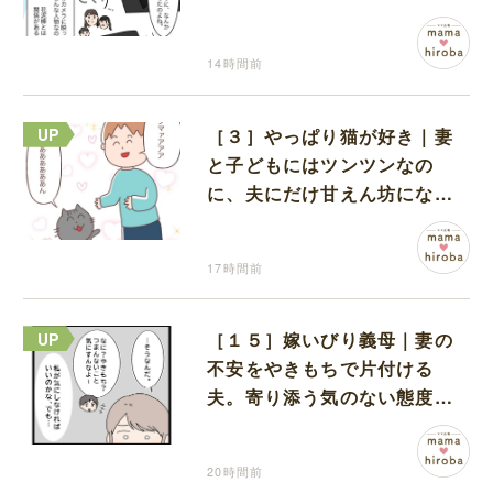
る証拠になるのか期待する
14時間前
［３］やっぱり猫が好き｜妻
と子どもにはツンツンなの
に、夫にだけ甘えん坊になる
猫のギャップに癒される
17時間前
［１５］嫁いびり義母｜妻の
不安をやきもちで片付ける
夫。寄り添う気のない態度に
モヤモヤが募る
20時間前