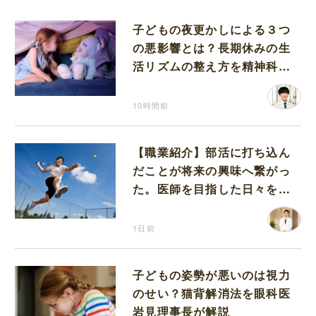
子どもの夜更かしによる３つ
の悪影響とは？長期休みの生
活リズムの整え方を精神科医
が解説
10時間前
【職業紹介】部活に打ち込ん
だことが将来の興味へ繋がっ
た。医師を目指した日々を振
り返って思うこと
1日前
子どもの姿勢が悪いのは視力
のせい？猫背解消法を眼科医
岩見理事長が解説