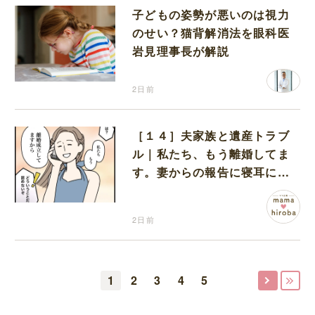
子どもの姿勢が悪いのは視力
のせい？猫背解消法を眼科医
岩見理事長が解説
2日前
［１４］夫家族と遺産トラブ
ル｜私たち、もう離婚してま
す。妻からの報告に寝耳に水
の夫は大慌て
2日前
1
2
3
4
5